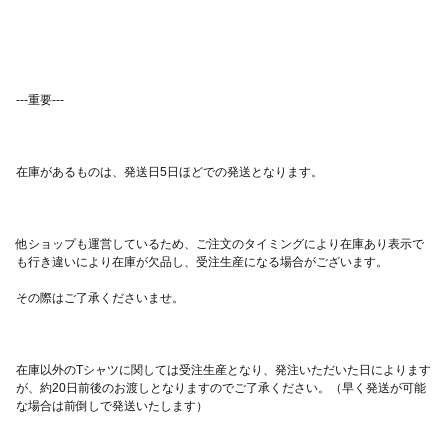
(cm)41 袖丈(cm)18 WM 着丈(cm)61 身巾(cm)43 肩巾
(cm)36 袖丈(cm)16 WL 着丈(cm)64 身巾(cm)46 肩巾
(cm)38 袖丈(cm)17 S 着丈(cm)66 身巾(cm)49 肩巾(cm)44
袖丈(cm)19 M 着丈(cm)70 身巾(cm)52 肩巾(cm)47 袖丈
(cm)20 L 着丈(cm)74 身巾(cm)55 肩巾(cm)50 袖丈(cm)22 XL
着丈(cm)78 身巾(cm)58 肩巾(cm)53 袖丈(cm)24 XXL（+250
円） 着丈(cm)82 身巾(cm)61 肩巾(cm)56 袖丈(cm)26
XXXL （+500円） 着丈(cm)84 身巾(cm)64 肩巾(cm)59 袖丈
(cm)26
他ショップも運営しているため、ご注文のタイミングにより在庫あり表示で
在庫以外のTシャツに関しては受注生産となり、発注いただいた日によります
が、約20日前後のお渡しとなりますのでご了承ください。（早く発送が可能