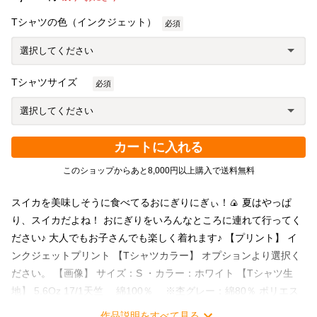
Tシャツの色（インクジェット）
必須
Tシャツサイズ
必須
カートに入れる
このショップからあと8,000円以上購入で送料無料
スイカを美味しそうに食べてるおにぎりにぎぃ！🍙 夏はやっぱ
り、スイカだよね！ おにぎりをいろんなところに連れて行ってく
ださい♪ 大人でもお子さんでも楽しく着れます♪ 【プリント】 イ
ンクジェットプリント 【Tシャツカラー】 オプションより選択く
ださい。 【画像】 サイズ：S ・カラー：ホワイト 【Tシャツ生
地】 5.6Oz 17/1天竺 綿100％ ※杢グレー：綿80％ ポリエス
テル20％、アッシュ：綿95％ ポリエステル5％ （在庫状況によ
作品説明をすべて見る