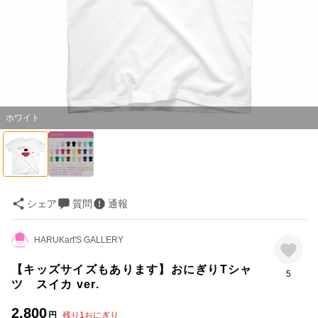
ホワイト
シェア
質問
通報
HARUKart'S GALLERY
【キッズサイズもあります】おにぎりTシャ
5
ツ スイカ ver.
2,800
円
残り
1
おにぎり