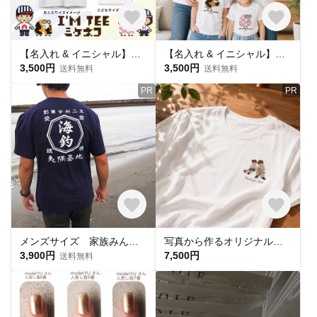
【名入れ & イニシャル】ミケネコ柄プリントTシャツ|親子コーデ|お揃い|アルフレンズ I'm TEE
【名入れ & イニシャル】ミケネコ柄プリントTシャツ|親子コーデ|お揃い|アルフレンズ I'm TEE
3,500円
3,500円
送料無料
送料無料
PR
PR
メンズサイズ 家族みんなで 商店Ｔシャツ 大人用お揃いコーデ 商店風 和風 漢字 名入れ リンクコーデ Tシャツ
写真から作るオリジナル刺繍Tシャツ
3,900円
7,500円
送料無料