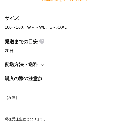
り、同じ素材の別メーカーの場合もありますので、ご了承くださ
い） ！！【重要】！！ 備考にサイズ、オプションにてTシャツの
サイズ
色、インクの色を記入お願いします。 購入時の注意点もご確認お
願いします。 在庫があるものは、5日ほどでの発送となります。
100～160、WＭ～WL、S～XXXL
受注生産となる場合は、発注いただいた日によりますが、最大1ヶ
月前後の発送となりますのでご了承ください。
発送までの目安
https://www.instagram.com/harukart.pink/ 【サイズ】 オプション
20日
に記載のないサイズに関しては、備考に記載お願いします。 サイ
ズによってはカラーがメーカー欠品で御対応できない可能性がご
配送方法・送料
ざいます。ご了承ください。 その際はご連絡いたしますので、お
返事いただいてからの手配となりますのでご了承ください。 100
購入の際の注意点
～160、WＭ～WL、S～XXXL 100 着丈(cm)40 身巾(cm)31 肩
巾(cm)27 袖丈(cm)12 110 着丈(cm)44 身巾(cm)33 肩巾
(cm)29 袖丈(cm)13 120 着丈(cm)48 身巾(cm)35 肩巾
(cm)31 袖丈(cm)14 130 着丈(cm)52 身巾(cm)37 肩巾
(cm)33 袖丈(cm)15 140 着丈(cm)56 身巾(cm)40 肩巾
(cm)35 袖丈(cm)16 150 着丈(cm)60 身巾(cm)43 肩巾
(cm)38 袖丈(cm)17 160 着丈(cm)63 身巾(cm)46 肩巾