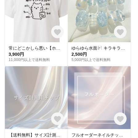
常にどこかしら悪い【ホワイト】ekot Tシャツ <イラスト：タカ（笹川ラメ子）>
ゆらゆら水面𓍯 キラキラサマーネイル˖ ࣪｡✧
3,900円
2,500円
11,000円以上で送料無料
5,000円以上で送料無料
【送料無料】サイズ計測用チップ
フルオーダーネイルチップ購入ページ