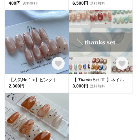
400円
6,500円
送料無料
送料無料
【人気No.1 ⭐︎】ピンク｜ドット マグネットネイル フラッシュマグ ちゅるん うるうる｜ピンクベージュ 桜｜シンプル 大人可愛い オフィス 肌馴染み 春夏 ブライダル 平爪 ショート ネイルチップ
【 𝑻𝒉𝒂𝒏𝒌𝒔 𝐒𝐞𝐭 ❤️‍🔥 】ネイルチップ お得セット🛒
2,300円
3,000円
送料無料