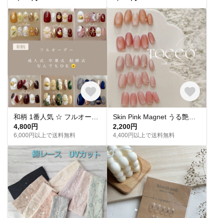
和柄 1番人気 ‪☆ フルオーダー 成人式ネイル 卒業式 入学式 振袖 和装 結婚式 浴衣 うねうねネイル ミラーネイル ネイルチップ トレンドネイル 成人式ネイルチップ マグネットネイル 和柄 お花
Skin Pink Magnet うる艶 スキンカラーピンクマグネットネイル ネイルチップ
4,800円
2,200円
6,000円以上で送料無料
4,400円以上で送料無料