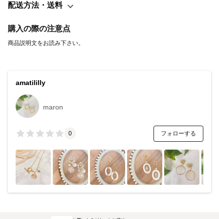
変更は受付出来かねますので、 予めご了承くださいませ🙇🏻‍♀️
配送方法・送料
購入の際の注意点
商品説明文をお読み下さい。
amatililly
maron
フォローする
0