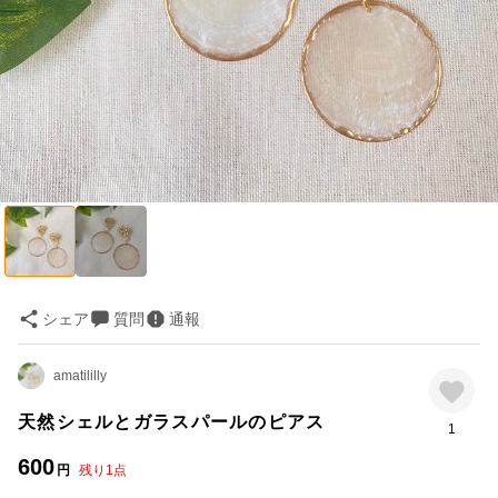
シェア
質問
通報
amatililly
天然シェルとガラスパールのピアス
1
600
円
残り
1
点