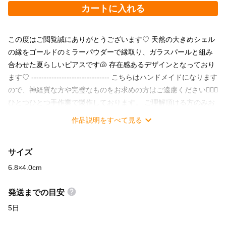
カートに入れる
この度はご閲覧誠にありがとうございます♡ 天然の大きめシェル
の縁をゴールドのミラーパウダーで縁取り、ガラスパールと組み
合わせた夏らしいピアスです🐚 存在感あるデザインとなっており
ます♡ ------------------------------- こちらはハンドメイドになります
ので、神経質な方や完璧なものをお求めの方はご遠慮ください🙇🏻‍♀️
ひとつひとつ手作業で製作しております。 ご理解頂ける方のみお
願い致します🌸 メッキ加工の金属を使用しておりますので、アレ
作品説明をすべて見る
ルギーの方は十分にご注意ください⚠️ また、汗や水濡れなどで変
色や色移りなどする場合がございます。 強く引っ張ったりすると
サイズ
壊れてしまう場合がございますので、ご注意ください。 ◼️size ＊
縦:約6.8cm ＊横:約4.0cm ⚠️天然素材を使用している為、個体差が
6.8×4.0cm
あります。 配送は、一番低価格の定形外郵便にて発送致します。
補償なしの発送方法となりますので、 補償有りのご希望の配送会
発送までの目安
社などありましたらご相談ください🚚 変更される場合、配送料金
5日
が変動しますので、ご購入前にご相談お願い致します。 購入後の