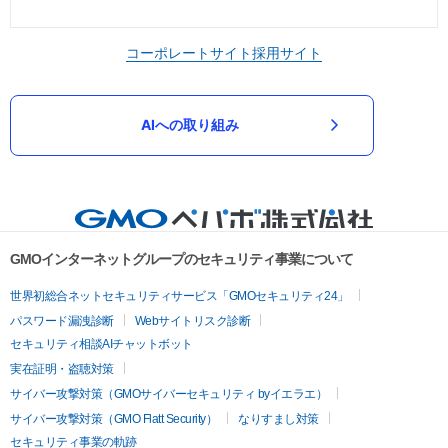
コーポレートサイト
採用サイト
AIへの取り組み
GMOインターネットグループのセキュリティ事業について
世界初総合ネットセキュリティサービス「GMOセキュリティ24」
パスワード漏洩診断
Webサイトリスク診断
セキュリティ相談AIチャットボット
実在証明・盗聴対策
サイバー攻撃対策（GMOサイバーセキュリティ byイエラエ）
サイバー攻撃対策（GMO Flatt Security）
なりすまし対策
セキュリティ事業の軌跡