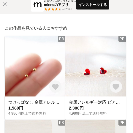
お買いものがもっとお得に
minneのアプリ
インストールする
3
万件以上
この作品を見ている人におすすめ
PR
PR
つけっぱなし 金属アレルギー対応 極小ピアス 18K サージカルステンレス316 小ぶり シンプル 小さい
金属アレルギー対応 ピアス サージカルステンレス316 ハート 赤 ルビー スワロフスキー ゴールド シルバー 小ぶり シンプル 上品 小さめ 小さい
1,580円
2,300円
4,980円以上で送料無料
4,980円以上で送料無料
PR
PR