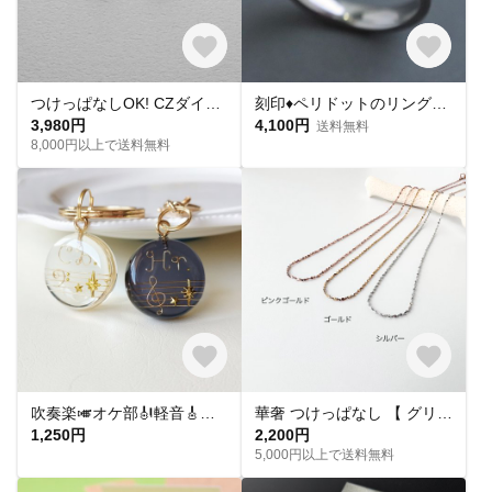
つけっぱなしOK! CZダイヤ スタッドピアス ハート&キューピッド 金属アレルギー対応 サージカルステンレス スキンピアス スキンジュエリー 繊細 華奢 シンプル 定番
刻印♦︎ペリドットのリング♦︎天然石♦誕生石♦サージカルステンレス【square】
3,980円
4,100円
送料無料
8,000円以上で送料無料
吹奏楽🎺オケ部🎻軽音🎸合唱🎶楽器大好きなあなたに🎹パート譜キーホルダー🎼 ☆受注製作☆名入れ可、ギフトにも(青春応援、音楽、音符、ブラバン、ピアノ)
華奢 つけっぱなし 【 グリッターネックレス 】きらきら シンプル 水濡れ OK＊ゴールド シルバー ピンクゴールド 金アレ対応 オールシーズン プレゼント 夏
1,250円
2,200円
5,000円以上で送料無料