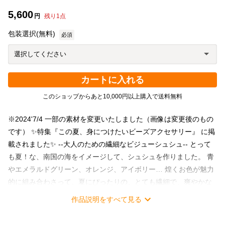
5,600
円
残り
1
点
包装選択(無料)
必須
カートに入れる
このショップからあと10,000円以上購入で送料無料
※2024'7/4 一部の素材を変更いたしました（画像は変更後のもの
です） ✨特集『この夏、身につけたいビーズアクセサリー』 に掲
載されました✨ --大人のための繊細なビジューシュシュ-- とって
も夏！な、南国の海をイメージして、シュシュを作りました。 青
やエメラルドグリーン、オレンジ、アイボリー… 煌くお色が魅力
的に組み合わさって、夏にぴったりの、とても繊細で、爽やかな
雰囲気になっております。 【当店は日本製の細めリングゴムを使
作品説明をすべて見る
用】 とても柔らかく結びやすいですよ♪ ブレスレットにもお使い
いただけるサイズ感です。 ゴムなのでサッと着けることが出来、