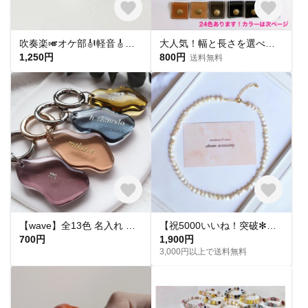
吹奏楽🎺オケ部🎻軽音🎸合唱🎶楽器大好きなあなたに🎹パート譜キーホルダー🎼 ☆受注製作☆名入れ可、ギフトにも(青春応援、音楽、音符、ブラバン、ピアノ)
大人気！幅と長さを選べる銀テープストラップキット
1,250円
800円
送料無料
【wave】全13色 名入れ レジン キーホルダー キーリング オーダーメイド プチギフト プレゼント バッグチャーム 席札 結婚式 入園入学 卒業送別 お揃い ペア ノベルティ アンブレラマーカー
【祝5000いいね！突破✻】淡水パールネックレス
700円
1,900円
3,000円以上で送料無料