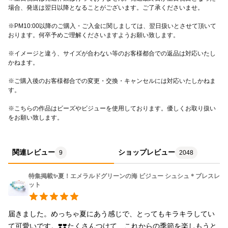
いかがでしょうか♪ ※2021'8/6 使用しております素材の一部が在
場合、発送は翌日以降となることがございます。ご了承くださいませ。
庫切れのため、新たな素材に変更いたしました。 ※2022'6/18 サ
※PM10:00以降のご購入・ご入金に関しましては、翌日扱いとさせて頂いて
ンゴ礁をイメージしたコーラル色のパールビーズのサイズ等変更
おります。何卒予めご理解くださいますようお願い致します。
いたしました。 -------------------------------- □商品到着日・時間帯は
※イメージと違う、サイズが合わない等のお客様都合での返品は対応いたし
ご指定いただけません。 □ご注文集中時には発送目安日＋1～3日
かねます。
ほどお日にちをいただく場合がございます。 □素材のお色変更や
※ご購入後のお客様都合での変更・交換・キャンセルには対応いたしかねま
付け足しなど、デザインの変更・オーダーメイドはお受けいたし
す。
ておりません。 □シュシュの構造上、ゴムの入れ替えやお直しは
※こちらの作品はビーズやビジューを使用しております。優しくお取り扱い
不可となっております。 □ビーズは引っ張らないようお願いいた
をお願い致します。
します。 □ギフトラッピング（無料）の仕様はお選びいただけま
せん。作品に合わせてラッピングいたします。 □メッセージ記入
サービスは行っておりません。お客様ご自身でメッセージを書け
関連レビュー
ショップレビュー
9
2048
るよう、無地のメッセージカードを同封させていただいておりま
す。※直送希望の方はラッピングのみとなります。 □ご質問等ご
特集掲載✨夏！エメラルドグリーンの海 ビジュー シュシュ＊ブレスレ
ット
ざいましたら《ご注文の前》にメッセージにてご連絡ください。
☆検索ワード☆ プレゼント ギフト アクセサリー ヘアアクセ
サリー シュシュ ブレスレット ヘアゴム 髪飾り 髪留め
届きました。めっちゃ夏にあう感じで、とってもキラキラしてい
scrunchie scrunchy chouchou hair accessory bracelet ナ
て可愛いです。❣️❣️たくさんつけて、これからの季節を楽しもうと