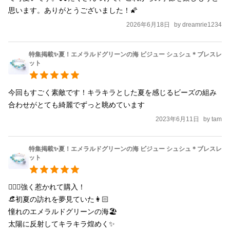
チュラル ガーリー 大人 フリーサイズ アウトドア リゾー
思います。ありがとうございました！🌠
ト 夏 海 プール 青 エメラルドグリーン ターコイズブル
2026年6月18日
by
dreamrie1234
ー 水色 緑 ビーズ スワロフスキー パーティー レジャ
ー きらきら キラキラ マリン
特集掲載✨夏！エメラルドグリーンの海 ビジュー シュシュ＊ブレスレ
ット
今回もすごく素敵です！キラキラとした夏を感じるビーズの組み
合わせがとても綺麗でずっと眺めています
2023年6月11日
by
tam
特集掲載✨夏！エメラルドグリーンの海 ビジュー シュシュ＊ブレスレ
ット
🧏🏻‍♀️強く惹かれて購入！

👒初夏の訪れを夢見ていた👩🏻

憧れのエメラルドグリーンの海🏖

太陽に反射してキラキラ煌めく✨
