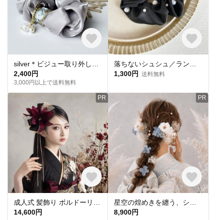
silver＊ビジュー取り外し可 ❤シュシュ＊ふんわりオーガンジー＊ヘアアクセ＊ギフトに🎁＊シルバー＊H115
落ちないシュシュ／ランダムパール/黒シャンタン生地/ヘアゴム付き
2,400円
1,300円
送料無料
3,000円以上で送料無料
PR
PR
成人式 髪飾り ボルドーリリー×ブラック｜卒業式 袴 和装ヘア No.RB35 振袖 着物 和装 花嫁 結婚式 前撮り 入学式 和モダン かんざし ヘアアクセサリー 百合 ユリ ポニーテール
星空の煌めきを纏う、シャンパンブルーの髪飾り｜成人式 卒業式 袴 振袖 No.BS20 和装 結婚式 花嫁 前撮り 和モダン ヘッドドレス
14,600円
8,900円