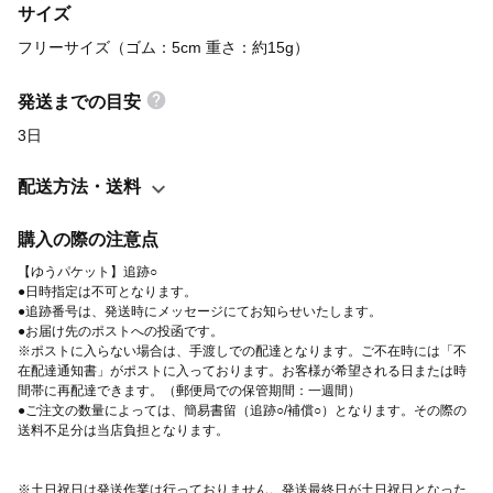
サイズ
便利です。 《素材》 ・エメラルドグリーンやオレンジ色のオーロ
ラに煌めくキューブ型のビーズ ・青色のボーダー柄のコットンボ
フリーサイズ（ゴム：5cm 重さ：約15g）
ール ・天然石のさざれ練ターコイズブルー ・マリンブルー色のカ
ットビーズのチャーム（→ダイヤモンドカットのスワロフスキー
発送までの目安
に変更になります） ・青や黄緑色などの様々なビーズ ・大粒の深
3日
い緑色のスワロフスキー ・雫調のビーズ ・サンゴ礁をイメージし
た、コーラル色のパールビーズ ・ダイヤモンド風ビジュー ・大小
配送方法・送料
様々な、ヒトデのお星さま ・小粒ビーズで表した砂浜 などなど…
繊細に輝く白色の高級レース糸にふんだんに贅沢にあしらいまし
購入の際の注意点
た。 ■ぐるっとすべてキラキラで、どの角度からもぬかりありま
【ゆうパケット】追跡○
せん。 ビーズは多面カットされているので、より輝きが増して、
●日時指定は不可となります。
●追跡番号は、発送時にメッセージにてお知らせいたします。
とても綺麗にきらめきます。 ■まとめた髪にサッと着けるだけ！
●お届け先のポストへの投函です。
ヘアアレンジが苦手な方でもシンプルなヘアスタイルに取り入れ
※ポストに入らない場合は、手渡しでの配達となります。ご不在時には「不
在配達通知書」がポストに入っております。お客様が希望される日または時
るだけで、オシャレにまとまります。 お手持ちのシンプルなヘア
間帯に再配達できます。（郵便局での保管期間：一週間）
ゴムで一度結んでいただいてから、シュシュを飾りとしてお楽し
●ご注文の数量によっては、簡易書留（追跡○/補償○）となります。その際の
みくださいませ♪ ■ヘアアクセサリーに、ブレスレットに。 このシ
送料不足分は当店負担となります。
ュシュひとつで、様々なシーンでご活用いただけます。 夏の太陽
に照らされてキラキラ煌く、夏にピッタリの涼やかなシュシュは
※土日祝日は発送作業は行っておりません。発送最終日が土日祝日となった