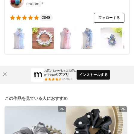
crafami＊
フォローする
2048
お買いものがもっとお得に
minneのアプリ
インストールする
3
万件以上
この作品を見ている人におすすめ
PR
PR