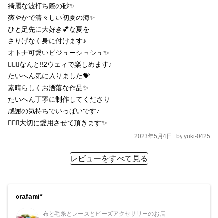
綺麗な波打ち際の砂✨

爽やかで清々しい初夏の海✨　

ひと足先に大好き💕な夏を

さりげなく身に付けます♪

オトナ可愛いビジューシュシュ✨

🧏🏻‍♀️なんと‼︎2ウェィで楽しめます♪

たいへん気に入りました💝

素晴らしくお洒落な作品✨

たいへん丁寧に制作してくださり

感謝の気持ちでいっぱいです♪

2023年5月4日
by
yuki-0425
レビューをすべて見る
crafami*
布と毛糸とレースとビーズアクセサリーのお店