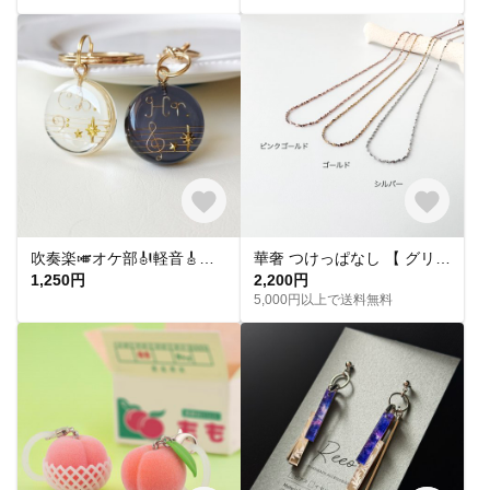
吹奏楽🎺オケ部🎻軽音🎸合唱🎶楽器大好きなあなたに🎹パート譜キーホルダー🎼 ☆受注製作☆名入れ可、ギフトにも(青春応援、音楽、音符、ブラバン、ピアノ)
華奢 つけっぱなし 【 グリッターネックレス 】きらきら シンプル 水濡れ OK＊ゴールド シルバー ピンクゴールド 金アレ対応 オールシーズン プレゼント 夏
1,250円
2,200円
5,000円以上で送料無料