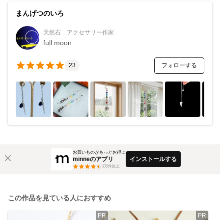
まんげつのいろ
天然石 アクセサリー作家
full moon
フォローする
23
お買いものがもっとお得に
minneのアプリ
インストールする
3
万件以上
この作品を見ている人におすすめ
PR
PR