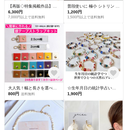
【再販◇特集掲載作品】誕生石ネックレス【選べる14kgf/サージカルステンレス】金属アレルギー対応◇ギフト◇おすすめ◇MAY.Kセレクト
普段使いに 極小 シトリン 4mm ペンダント ＊Rire＊ ステンレス ネックレス l030
6,300円
1,200円
7,000円以上で送料無料
1,500円以上で送料無料
大人気！幅と長さを選べる銀テープストラップキット
☆生年月日の統計学占いから作る世界にひとつのパワーストーンブレスレット☆
800円
1,900円
送料無料