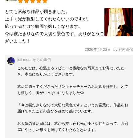
とても素敵な作品が届きました。

上手く光が反射してくれたらいいのですが。

飾ってるだけで綺麗で嬉しくなります。

今は寝たきりなので大切な景色です。ありがとうご
ざいました！
2026年7月23日
by
谷村直保
full moon
からの返信
このたびは、心温まるレビューと素敵なお写真までお寄せいただ
き、本当にありがとうございます。

窓辺に飾ってくださったサンキャッチャーのお写真を拝見し、とて
も嬉しく、胸がいっぱいになりました😊

「今は寝たきりなので大切な景色です」というお言葉に、作品をお
届けできたことの喜びを改めて感じています。

お天気の良い日には、窓から差し込む光が小さな虹となって、お部
屋にやさしい彩りを届けてくれたらと思います。
