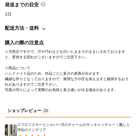
【サファイアの大きさ】 10㎜玉を使っています。 【チェーン
発送までの目安
の長さ】 ３8㎝＋５㎝のアジャスター ★5ｃｍのアジスターを調節
1日
していただければ、最大43ｃｍまでの長さになります。
配送方法・送料
購入の際の注意点
☆天然石ですので、汗や汚れなどを付いたままそのままにされております
と、変色する恐れがございますのでご注意下さい。
☆商品について 
ハンドメイド品のため、作品ごとに多少の差異が出がます。 
繊細な作りとなっておりますので、無理な力や圧を加えますと破損するおそ
れがありますのでご注意下さい。 
写真の写りによって実際のお色味と多少違いが出る場合があります。
ショップレビュー
23
スワロフスキーとシルバー月のチャームのサンキャッチャー｜癒しと
浄化のインテリア