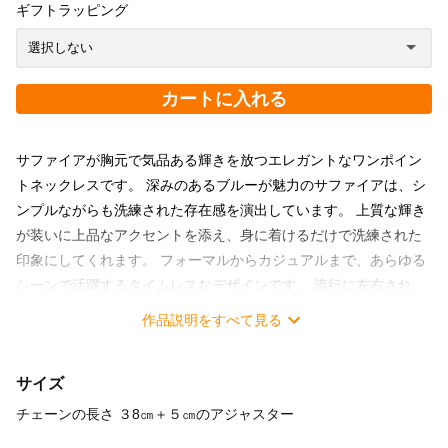
ギフトラッピング
カートに入れる
サファイアが胸元で気品ある輝きを放つエレガントなワンポイン
トネックレスです。 深みのあるブルーが魅力のサファイアは、シ
ンプルながらも洗練された存在感を演出しています。 上質な輝き
が装いに上品なアクセントを添え、身に着けるだけで洗練された
印象にしてくれます。 フォーマルからカジュアルまで、あらゆる
シーンで活躍するタイムレスなデザインです。 流行に左右され
ず、長く愛用できるネックレスです。 【サファイアの石の意味】
作品説明をすべて見る
サファイアは目標を貫徹する意思を持ち、惰性に流されない自分
になれるように強くサポートしてくれる石です。 集中力や直観力
サイズ
を高めることで、自分にとってその時必要なチャンスなどを掴む
助けにもなってくれます。 カリスマ性、勝利運、金運などを高
チェーンの長さ ３8㎝＋５㎝のアジャスター
め、仕事に対して積極的な気持ちを持つ為にも有効な石です。