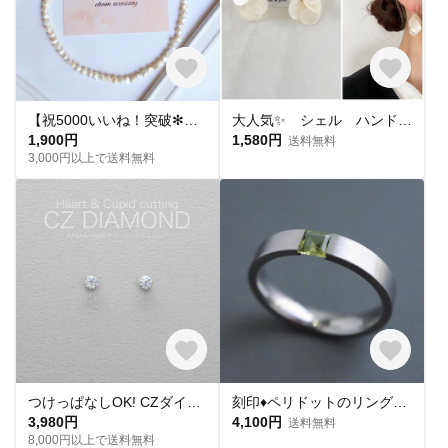
【祝5000いいね！突破✻】淡水パールネックレス
大人気✨ シェル ハンドメイド ピアス イヤリング チタンピアス 樹脂ピアス 夏ピアス シンプル
1,900円
1,580円
送料無料
3,000円以上で送料無料
つけっぱなしOK! CZダイヤ スタッドピアス ハート&キューピッド 金属アレルギー対応 サージカルステンレス スキンピアス スキンジュエリー 繊細 華奢 シンプル 定番
刻印♦︎ペリドットのリング♦︎天然石♦誕生石♦サージカルステンレス【square】
3,980円
4,100円
送料無料
8,000円以上で送料無料