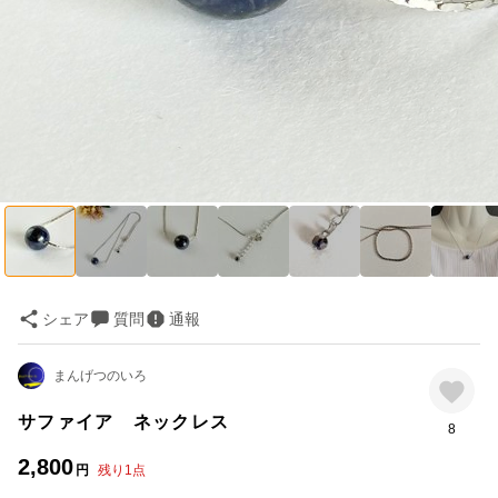
シェア
質問
通報
まんげつのいろ
サファイア ネックレス
8
2,800
円
残り
1
点