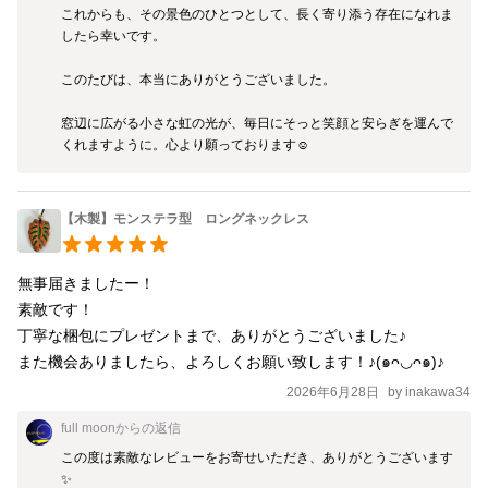
これからも、その景色のひとつとして、長く寄り添う存在になれま
したら幸いです。

このたびは、本当にありがとうございました。

窓辺に広がる小さな虹の光が、毎日にそっと笑顔と安らぎを運んで
くれますように。心より願っております☺️
【木製】モンステラ型 ロングネックレス
無事届きましたー！

素敵です！

丁寧な梱包にプレゼントまで、ありがとうございました♪

また機会ありましたら、よろしくお願い致します！♪(๑ᴖ◡ᴖ๑)♪
2026年6月28日
by
inakawa34
full moon
からの返信
この度は素敵なレビューをお寄せいただき、ありがとうございます
✨
