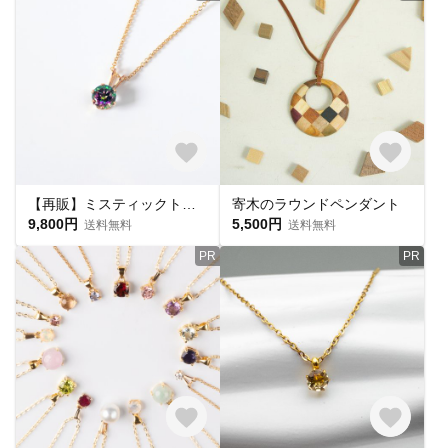
【再販】ミスティックトパーズ 一粒ネックレス◇6mm◇金属アレルギー対応【14kgf/サージカルステンレス】11月誕生石◇虹◇オーロラ◇花火◇MAY.K
寄木のラウンドペンダント
9,800円
5,500円
送料無料
送料無料
PR
PR