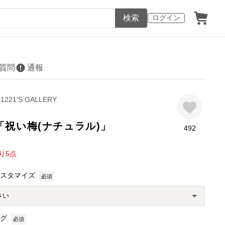
検索
ログイン
質問
通報
1221'S GALLERY
「祝い梅(ナチュラル)」
492
り
5
点
カスタマイズ
必須
ング
必須