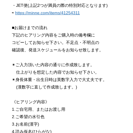
・JET便(上記2つが満員の際の特別対応となります)
⇨ 
https://minne.com/items/41254311
■お届けまでの流れ
下記のヒアリング内容をご購入時の備考欄に
コピーしてお知らせ下さい。不足点・不明点の
確認後、発送スケジュールをお知らせ致します。
✴︎ご入力頂いた内容の通りに作成致します。
　仕上がりを想定した内容でお知らせ下さい。
✴︎身長体重・出生日時は英数字入力で大丈夫です。
　(漢数字に直して作成致します。)
《ヒアリング内容》
1.ご自宅用、またはお渡し用
2.ご希望の水引色
3.お名前(漢字)
4.読み仮名(ひらがな)