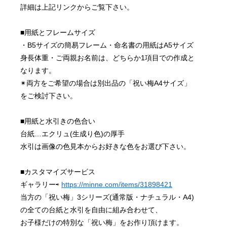
詳細は上記リンクからご覧下さい。
■用紙とフレームサイズ
・B5サイズの簡易フレーム・命名書の用紙はA5サイズ
身長体重・ご両親お名前は、どちらか1項目での作成と
なります。
✴︎両方をご希望の場合は別出品の「祝い梅A4サイズ」
をご検討下さい。
■用紙と水引きの色合い
台紙…エクリュ(生成り色)の厚手
水引は画像の色見本からお好きな色をお選び下さい。
■カスタマイズサービス
ギャラリー⇨ 
https://minne.com/items/31898421
当方の「祝い梅」3シリーズ(通常版・ナチュラル・A4)
の全ての台紙と水引を自由に組み合わせて、
お子様だけの特別な「祝い梅」をお作り頂けます。