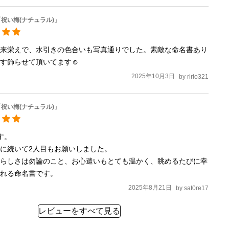
祝い梅(ナチュラル)」
出来栄えで、水引きの色合いも写真通りでした。素敵な命名書あり
す飾らせて頂いてます☺︎
2025年10月3日
by
ririo321
祝い梅(ナチュラル)」
。

に続いて2人目もお願いしました。

晴らしさは勿論のこと、お心遣いもとても温かく、眺めるたびに幸
なれる命名書です。
2025年8月21日
by
sat0re17
レビューをすべて見る