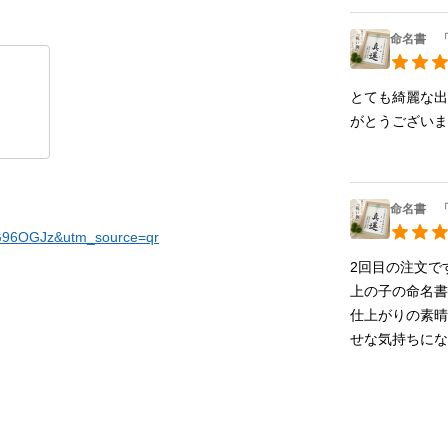
命名書 「
とても綺麗な
がとうございま
命名書 「
eG96OGJz&utm_source=qr
2回目の注文です
上の子の命名書
仕上がりの素
せな気持ちに