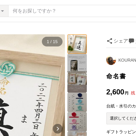
シェア
1 / 15
KOURAN
命名書 
2,600
残
円
台紙・水引の
ギフトラッピ