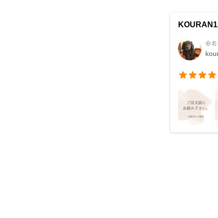
KOURAN12
命名
kou