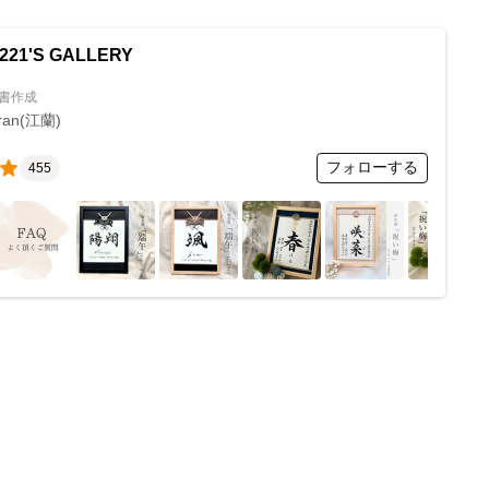
21'S GALLERY
書作成
ran(江蘭)
フォローする
455