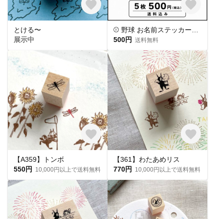
とける〜
⚾ 野球 お名前ステッカー｜背番号入り｜後ろ姿｜8デザインから選べる 5枚
展示中
500円
送料無料
【A359】トンボ
【361】わたあめリス
550円
770円
10,000円以上で送料無料
10,000円以上で送料無料