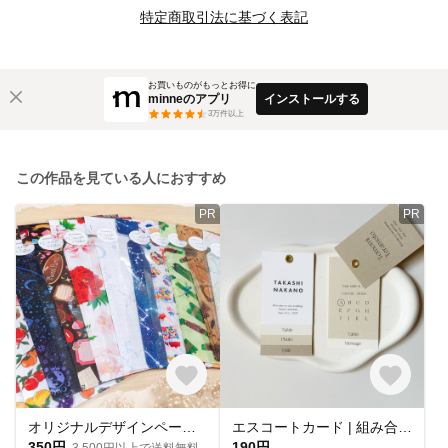
特定商取引法に基づく表記
お買いものがもっとお得に
minneのアプリ
インストールする
3
万件以上
この作品を見ている人におすすめ
PR
PR
オリジナルデザインペーパーを使った、手づくり平袋★おすそわけ袋★4枚入★約A5サイズ
エスコートカード | 組み合わせ自由 メッセージカード フォトサイン 投票用紙
350円
190円
3,500円以上で送料無料