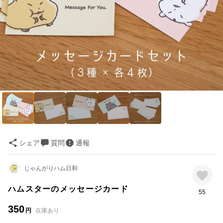
シェア
質問
通報
じゃんがりハム日和
ハムスターのメッセージカード
55
350
円
在庫あり