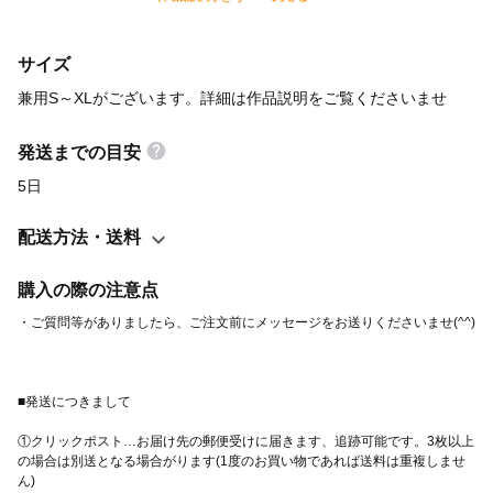
印刷:フルカラー ・サイズ（身丈、身幅、肩幅、袖丈/cm）
S（65、49、42、19） M（69、52、46、20） L（73、55、50、
サイズ
22） XL（77、58、54、24） ・素材：綿100% ・プリント：イン
クジェット 洗濯機をご利用の際は、裏返しにしてネットに入れて
兼用S～XLがございます。詳細は作品説明をご覧くださいませ
から洗っていただくと印刷面、生地共に長持ちします。
発送までの目安
5日
配送方法・送料
購入の際の注意点
①クリックポスト…お届け先の郵便受けに届きます、追跡可能です。3枚以上
の場合は別送となる場合がります(1度のお買い物であれば送料は重複しませ