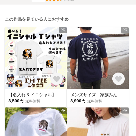
この作品を見ている人におすすめ
PR
PR
【名入れ & イニシャル】ミケネコ柄プリントTシャツ|親子コーデ|お揃い|アルフレンズ I'm TEE
メンズサイズ 家族みんなで 商店Ｔシャツ 大人用お揃いコーデ 商店風 和風 漢字 名入れ リンクコーデ Tシャツ
3,500円
3,900円
送料無料
送料無料
PR
PR