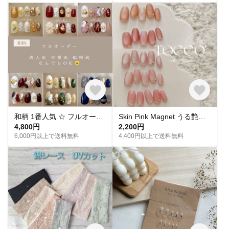
和柄 1番人気 ‪☆ フルオーダー 成人式ネイル 卒業式 入学式 振袖 和装 結婚式 浴衣 うねうねネイル ミラーネイル ネイルチップ トレンドネイル 成人式ネイルチップ マグネットネイル 和柄 お花
Skin Pink Magnet うる艶 スキンカラーピンクマグネットネイル ネイルチップ
4,800円
2,200円
6,000円以上で送料無料
4,400円以上で送料無料