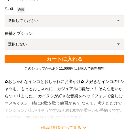
S~XL
必須
長袖オプション
カートに入れる
このショップからあと11,000円以上購入で送料無料
✿おしゃれなインコとおしゃれにお出かけ✿ 大好きなインコのTシ
ャツを、もっとおしゃれに、カジュアルに着たい！ そんな思いか
らつくりました。 カイヌシが好きな音楽をヘッドフォンで楽しむ
マメちゃん♪ 一緒にお歌を歌う練習かも？ なんて、考えただけで
テンションが上がりそうですね♫ 綿100%で柔らかい手触りです。
サイズは ・兼用Ｓ/Ｍ/Ｌ/XL の4サイズです。
*+:;;;:+*+:;;;:+*+:;;;:+*+:;;;:+*+:;;;:+*+:;;;:+* ・色 本体:ホワイト
作品説明をすべて見る