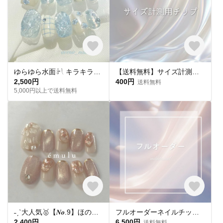
ゆらゆら水面𓍯 キラキラサマーネイル˖ ࣪｡✧
【送料無料】サイズ計測用チップ
2,500円
400円
送料無料
5,000円以上で送料無料
˗ˏˋ大人気🥇【𝑵𝒐.9】ほのかに滴る花の蜜🫧 / ネイルチップ 結婚式 成人式 韓国 ニュアンス
フルオーダーネイルチップ購入ページ
2,400円
6,500円
送料無料