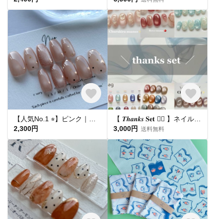
【人気No.1 ⭐︎】ピンク｜ドット マグネットネイル フラッシュマグ ちゅるん うるうる｜ピンクベージュ 桜｜シンプル 大人可愛い オフィス 肌馴染み 春夏 ブライダル 平爪 ショート ネイルチップ
【 𝑻𝒉𝒂𝒏𝒌𝒔 𝐒𝐞𝐭 ❤️‍🔥 】ネイルチップ お得セット🛒
2,300円
3,000円
送料無料