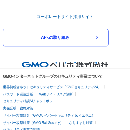
コーポレートサイト
採用サイト
AIへの取り組み
GMOインターネットグループのセキュリティ事業について
世界初総合ネットセキュリティサービス「GMOセキュリティ24」
パスワード漏洩診断
Webサイトリスク診断
セキュリティ相談AIチャットボット
実在証明・盗聴対策
サイバー攻撃対策（GMOサイバーセキュリティ byイエラエ）
サイバー攻撃対策（GMO Flatt Security）
なりすまし対策
セキュリティ事業の軌跡