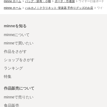
minne ホーム
バッグ・財布・小物
ポーチ・巾着袋
ワイヤー口金ポーチ
minne ホーム
ハルカノ｜クラリネット･管楽器 手作りグッズのお店
ワイヤ
minneを知る
minneについて
minneで買いたい
作品をさがす
ショップをさがす
ランキング
特集
作品販売について
minneで売りたい
食品販売