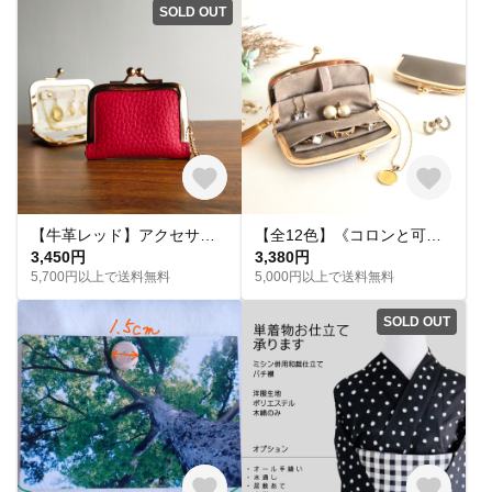
SOLD OUT
【牛革レッド】アクセサリーケース携帯用（小）〔牛革ナチュラルシュリンク：全６色〕多機能ミニマム〈セミオーダーメイド〉
【全12色】《コロンと可愛い》miniアクセサリーケース 伸びるポケット 携帯用 ネックレス ジュエリー保護 コンパクト 傷付きを防ぐ 合皮 B. グレーベージュ ジュエリーケース PVC 旅行
3,450円
3,380円
5,700円以上で送料無料
5,000円以上で送料無料
SOLD OUT