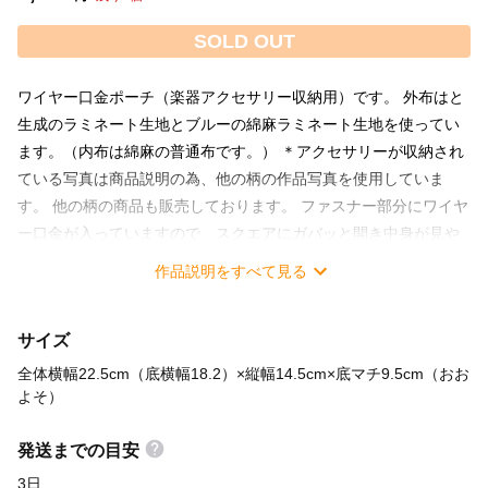
SOLD OUT
ワイヤー口金ポーチ（楽器アクセサリー収納用）です。 外布はと
生成のラミネート生地とブルーの綿麻ラミネート生地を使ってい
ます。（内布は綿麻の普通布です。） ＊アクセサリーが収納され
ている写真は商品説明の為、他の柄の作品写真を使用していま
す。 他の柄の商品も販売しております。 ファスナー部分にワイヤ
ー口金が入っていますので、スクエアにガバッと開き中身が見や
すく、自立して置けます。 芯地に中綿(ドミット芯)を入れている
作品説明をすべて見る
のでふっくらとした仕上がりで、型崩れしにくく外からの衝撃も
和らげます。 楽器アクセサリー（いわゆる装飾品のことではな
サイズ
く、楽器のお手入れセットや周辺機器のこと）を収納することを
念頭に作っています。（普通にお化粧ポーチとしても使っていた
全体横幅22.5cm（底横幅18.2）×縦幅14.5cm×底マチ9.5cm（おお
だけます。） 下の写真の説明にも書きましたが、小物をポケット
よそ）
に収納できるように採寸し作っています。 ポケットはリップ型の
発送までの目安
コルクグリス・リードケース（クラリネットＢ♭）・チューナー
（マイクのコードを付けたままの状態）をしまえる様に作りまし
3日