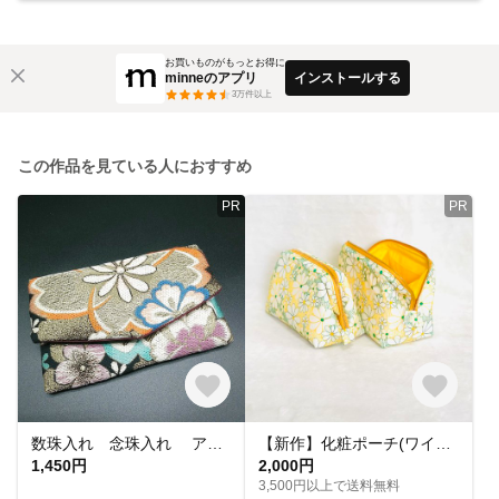
お買いものがもっとお得に
minneのアプリ
インストールする
3
万件以上
この作品を見ている人におすすめ
PR
PR
数珠入れ 念珠入れ アクセサリーケース ピルケース 小物入れ 高級袋帯 リメイク
【新作】化粧ポーチ(ワイヤーポーチ)／マルチポーチ／黄色のお花、刺繍／内布黄色
1,450円
2,000円
3,500円以上で送料無料