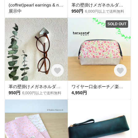
(coffret)pearl earrings & necklace＊大粒パールのピアス＆ネックレス入学式･卒業式
革の壁掛けメガネホルダー・レッドブラウン 金属不使用(メガネスタンド、メガネケース)
展示中
950円
6,000円以上で送料無料
SOLD OUT
革の壁掛けメガネホルダー・ホワイト 金属不使用 (メガネスタンド、メガネケース)
ワイヤー口金ポーチ／楽器アクセサリー収納用／小花柄／ピンク
950円
4,950円
6,000円以上で送料無料