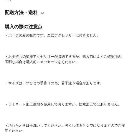
た。(写真で使用しているアクセサリーのメーカーは全てヤマハの
ものです） アルトサックスのリードケース（セルマー・ヤマハ）
配送方法・送料
もポケットに入るサイズでした。 ファスナーを開いたまま自立し
購入の際の注意点
て置いて置けるので合奏練習中の中身（リードケースやクリーニ
ングペーパー）の出し入れもいちいちポーチを手に取らなくても
中身を取り出せて便利です。 あと、マウスピースキャップを外し
た後、キャップの置き場所に困ったりしませんか？ 中に入れれば
合奏中にカラカラーンと転がったりして音を立ててしまう心配も
・お手持ちの楽器アクセサリーが収納できるか、購入前によくご確認頂き、
ありません(笑) 楽器スタンド（クラリネット・ピッコロトランペ
ット用）も楽々入るサイズです。 写真では入れていませんが、ク
ラリネットB♭のバンドーレンのリード青箱を一箱、さらに入れら
れる余裕があります。 この作品は私自身が市販品のポーチに楽器
アクセサリーを入れて使ったいたものの、ポケットが専用で沢山
ついているわけではないので、何時もごちゃごちゃしていて使い
にくかったた為、作ったものです。現在、自分用に同じ物を使っ
ていますがとても快適で使いやすいので商品化することにしまし
た。 周辺小物の整理整頓・持ち運びにお役立てください(*^▽^*)
・汚れたときは手洗いしてください。強くしぼるとシワになりますのでご注
ポーチのサイズは 全体横幅22.5cm（底横幅18.2）×縦幅14.5cm×