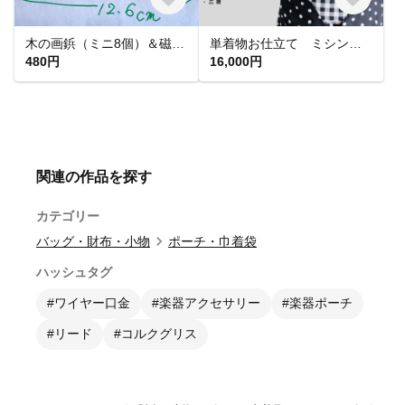
木の画鋲（ミニ8個）＆磁石（ミニ２個）白
単着物お仕立て ミシン併用和裁仕立て （洋服生地、木綿、ポリ反物）
480円
16,000円
関連の作品を探す
カテゴリー
バッグ・財布・小物
ポーチ・巾着袋
ハッシュタグ
#ワイヤー口金
#楽器アクセサリー
#楽器ポーチ
#リード
#コルクグリス