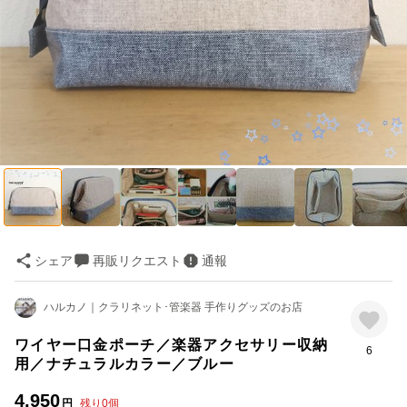
シェア
再販リクエスト
通報
ハルカノ｜クラリネット･管楽器 手作りグッズのお店
ワイヤー口金ポーチ／楽器アクセサリー収納
6
用／ナチュラルカラー／ブルー
4,950
円
残り
0
個