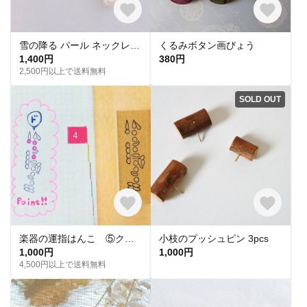
雪の降る パール ネックレス☆ 結婚式 ギフト 14KGF結婚式 ウェディング 白 necklace
くるみボタン画びょう
1,400円
380円
2,500円以上で送料無料
SOLD OUT
楽器の運指はんこ ⑤クラリネット 音楽の運指表 吹奏楽・ウクレレなどの演奏者のための指使い・運指はんこシリーズ
小枝のプッシュピン 3pcs
1,000円
1,000円
4,500円以上で送料無料