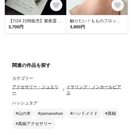
【7/24 21時販売】紫夜霞 SHIYAKA ピアス【大人 モード 紫 青 アクリルピアス 軽い 揺れる シンプル】
触りたい！もものフロッキーピアス&イヤリング
3,700円
3,800円
関連の作品を探す
カテゴリー
アクセサリー・ジュエリ
イヤリング・ノンホールピア
ー
ス
ハッシュタグ
#山の本
#yamanohon
#ハンドメイド
#真鍮
#真鍮アクセサリー