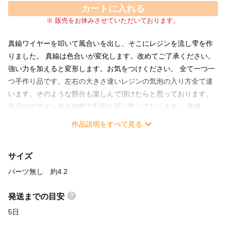
カートに入れる
※ 販売をお休みさせていただいております。
真鍮ワイヤーを叩いて風合いを出し、そこにレジンを流し雫を作
りました。 真鍮は色合いが変化します。改めてご了承ください。
強い力を加えると変形します。お気をつけください。 全て一つ一
つ手作り品です。左右の大きさ違いレジンの気泡の入り方全て違
います。そのような部分も楽しんで頂けたらと思っております。
商品のデザイン等を無断で利用を固く禁じております。 素材
真鍮 レジン パーツ無しの長さ 約4.2 パーツ ①ピアス ②
作品説明をすべて見る
イヤリング ③ネジ式イヤリング ④シリコンピアス ⑤シリコン
イヤリング どちらにするかご相談ください。 パーツの追加料金は
サイズ
ありません。
パーツ無し 約4.2
発送までの目安
5日