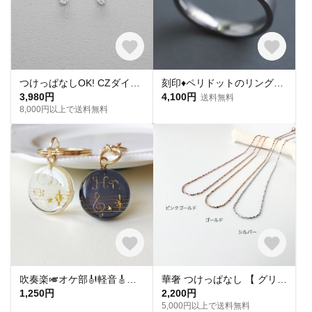
つけっぱなしOK! CZダイヤ スタッドピアス ハート&キューピッド 金属アレルギー対応 サージカルステンレス スキンピアス スキンジュエリー 繊細 華奢 シンプル 定番
刻印♦︎ペリドットのリング♦︎天然石♦誕生石♦サージカルステンレス【square】
3,980円
4,100円
送料無料
8,000円以上で送料無料
吹奏楽🎺オケ部🎻軽音🎸合唱🎶楽器大好きなあなたに🎹パート譜キーホルダー🎼 ☆受注製作☆名入れ可、ギフトにも(青春応援、音楽、音符、ブラバン、ピアノ)
華奢 つけっぱなし 【 グリッターネックレス 】きらきら シンプル 水濡れ OK＊ゴールド シルバー ピンクゴールド 金アレ対応 オールシーズン プレゼント 夏
1,250円
2,200円
5,000円以上で送料無料