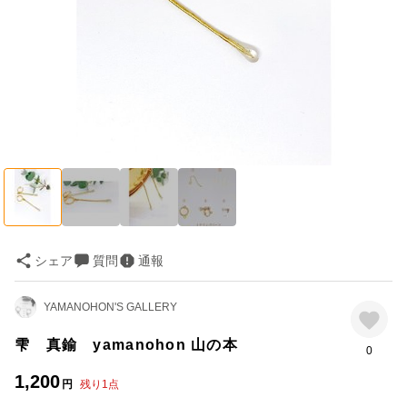
シェア
質問
通報
YAMANOHON'S GALLERY
雫 真鍮 yamanohon 山の本
0
1,200
円
残り
1
点