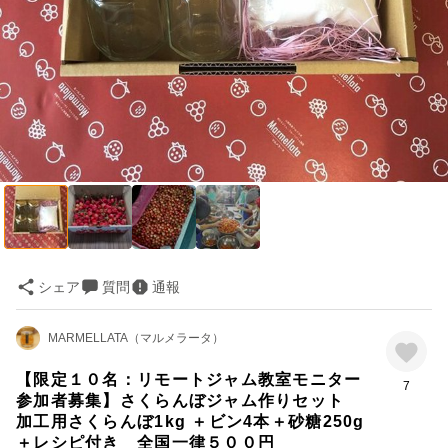
シェア
質問
通報
MARMELLATA（マルメラータ）
【限定１０名：リモートジャム教室モニター
7
参加者募集】さくらんぼジャム作りセット
加工用さくらんぼ1kg ＋ビン4本＋砂糖250g
＋レシピ付き 全国一律５００円