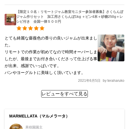
との同梱はできませんのでご了承下さい。
【限定１０名：リモートジャム教室モニター参加者募集】さくらんぼ
ジャム作りセット 加工用さくらんぼ1kg ＋ビン4本＋砂糖250g＋レ
シピ付き 全国一律５００円
とても綺麗な薔薇色の香りの良いジャムが出来まし
た。

リモートでの作業が初めてなので時間オーバーしま
したが、最後までお付き合いくださって仕上げる事
が出来、感謝でいっぱいです。

パンやヨーグルトに美味しく頂いています。
2021年6月5日
by
teraharuko
レビューをすべて見る
MARMELLATA（マルメラータ）
果樹園園主