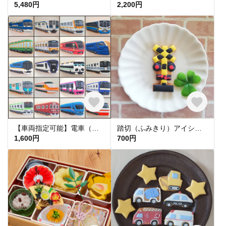
5,480円
2,200円
【車両指定可能】電車（斜め）アイシングクッキー【fufua】
踏切（ふみきり）アイシングクッキー【fufua】
1,600円
700円