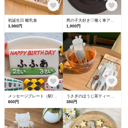
初誕生日 離乳食
男の子大好き♡働く車アイシングクッキー 5個&小さな星3個セット
3,980円
1,900円
メッセージプレート（駅/緑）アイシングクッキー【fufua】
うさぎのほうじ茶ティーバッグ
800円
380円