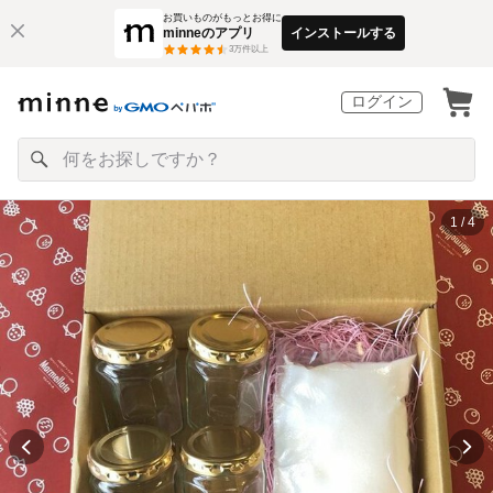
お買いものがもっとお得に
minneのアプリ
インストールする
3
万件以上
ログイン
1 / 4