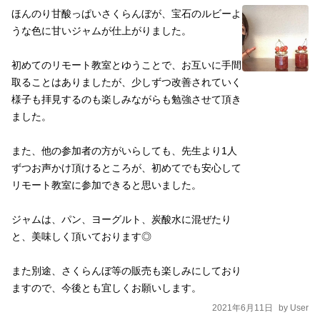
を送付させていただきます。 ①送付されたジャムを使って5/31ま
ほんのり甘酸っぱいさくらんぼが、宝石のルビーよ
でにジャムを作り、その完成ジャムと自分の顔が映っている写真
うな色に甘いジャムが仕上がりました。

をメッセージに返信できること ②写真を広報用、報告用に使用す
初めてのリモート教室とゆうことで、お互いに手間
ることを承諾していただく事（補助金事業として実施しますの
取ることはありましたが、少しずつ改善されていく
で） ③こちらの指定したサイトにアクセスして、画像を閲覧しジ
様子も拝見するのも楽しみながらも勉強させて頂き
ャムを作り、改善点をモニターとしてアンケートにお答えいただ
ました。

く事 この３点です。なお、Ｚｏｏｍを利用可能な方はＺｏｏｍ可
能である旨とＺｏｏｍ用のメールアドレスもお知らせください そ
また、他の参加者の方がいらしても、先生より1人
の場合、５月３１日１４時よりZoomにてジャムづくり教室を開催
ずつお声かけ頂けるところが、初めてでも安心して
しますのでそこにご参加ください。 今回はジャム作り体験で使っ
リモート教室に参加できると思いました。

ているグレードの加工用サクランボ１ｋサイズ ＋マルメラータの
販売用ジャムでも使用しているツイストタイプのビンと蓋を4本セ
ジャムは、パン、ヨーグルト、炭酸水に混ぜたり
ット ＋北海道産のサトウダイコンを使用したビートグラニュー糖
と、美味しく頂いております◎

250ｇ ＋ジャムづくり体験で使用している私たちのさくらんぼジ
ャムのレシピ をお付けして、昨年価格税込み２１６０円のところ
また別途、さくらんぼ等の販売も楽しみにしており
全国送料込みで５００円にて実施します。 ご自分で作った１０
ますので、今後とも宜しくお願いします。
０％種取したさくらんぼジャムは完成時の色も風味実は全然違い
2021年6月11日
by
User
ます！ ぜひこの機会にご参加ください。 こちらの商品は他の品物