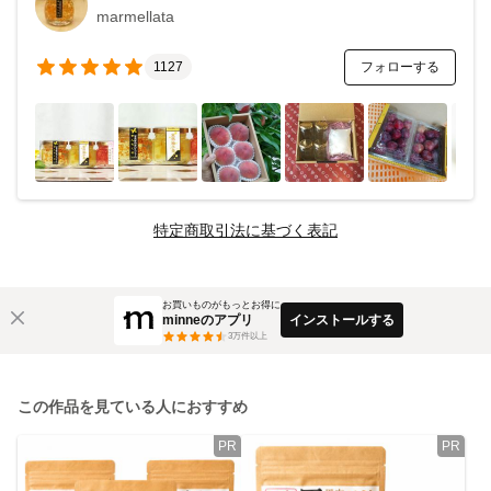
marmellata
フォローする
1127
特定商取引法に基づく表記
お買いものがもっとお得に
minneのアプリ
インストールする
3
万件以上
この作品を見ている人におすすめ
PR
PR