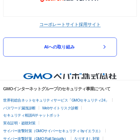
コーポレートサイト
採用サイト
AIへの取り組み
GMOインターネットグループのセキュリティ事業について
世界初総合ネットセキュリティサービス「GMOセキュリティ24」
パスワード漏洩診断
Webサイトリスク診断
セキュリティ相談AIチャットボット
実在証明・盗聴対策
サイバー攻撃対策（GMOサイバーセキュリティ byイエラエ）
サイバー攻撃対策（GMO Flatt Security）
なりすまし対策