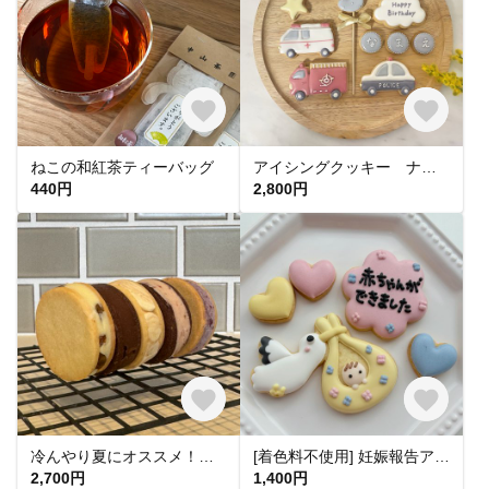
ねこの和紅茶ティーバッグ
アイシングクッキー ナチュラル くすみカラー くるま パトカー 救急車 消防車 緊急車両セット お誕生日 記念日 サプライズなどに(^^)
440円
2,800円
冷んやり夏にオススメ！バターサンド10個セット
[着色料不使用] 妊娠報告アイシングクッキー
2,700円
1,400円