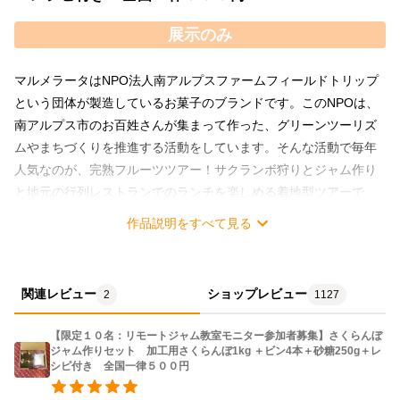
展示のみ
マルメラータはNPO法人南アルプスファームフィールドトリップ
という団体が製造しているお菓子のブランドです。このNPOは、
南アルプス市のお百姓さんが集まって作った、グリーンツーリズ
ムやまちづくりを推進する活動をしています。そんな活動で毎年
人気なのが、完熟フルーツツアー！サクランボ狩りとジャム作り
と地元の行列レストランでのランチを楽しめる着地型ツアーで
す。 特にサクランボをすべて手で種取して作るさくらんぼジャム
作品説明をすべて見る
は絶品で、作ったマイジャムを買い占める方も ところが昨年より
新型コロナの蔓延による外出自粛要請もありなかなかお出かけし
にくい環境になってしまいました。 そこでマルメラータではリモ
関連レビュー
ショップレビュー
2
1127
ートジャム教室を計画しました。とはいえ初めてのことで、色々
と不手際が考えられます。 そこでミンネの会員さんに、実際にリ
【限定１０名：リモートジャム教室モニター参加者募集】さくらんぼ
モートジャム教室のモニター参加をお願いしたく１０名限定で募
ジャム作りセット 加工用さくらんぼ1kg ＋ビン4本＋砂糖250g＋レ
シピ付き 全国一律５００円
集を行います。 参加条件は以下の通りです。申し込みいただいた
場合は以下の内容をご了承したものとしてリモートジャムセット