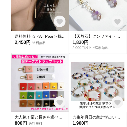
送料無料 ☆ <Air Pearl> 揺れる ・上品 ◆痛くないイヤリング ◆ 大人 華奢 入学式 卒業式 アレルギー対応 ◆イヤーカフ イヤカフ フープ ノンホール ノンホール
【天然石】クンツァイトとハーキマーダイヤモンドのドロップピアス/イヤリング(大人ピンク・上品)/ 9月誕生石
2,450円
1,820円
送料無料
3,000円以上で送料無料
大人気！幅と長さを選べる銀テープストラップキット
☆生年月日の統計学占いから作る世界にひとつのパワーストーンブレスレット☆
800円
1,900円
送料無料