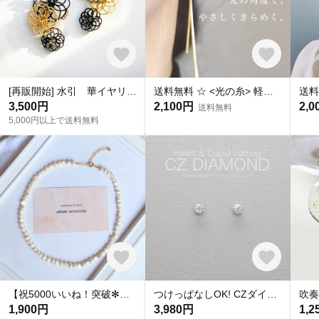
[再販開始] 水引 華イヤリング｜黒・ゴールド｜ピアス・ノンホールピアス交換可 [受注生産]
送料無料 ☆ <光の糸> 軽量・上品・しなやかに揺れる ◆痛くないイヤリング ◆ ロング 大人 華奢 入学式 卒業式 アレルギー対応 ◆イヤーカフ イヤカフ フープ ノンホール ノンホールピアス
3,500円
2,100円
2,0
送料無料
5,000円以上で送料無料
【祝5000いいね！突破✻】淡水パールネックレス
つけっぱなしOK! CZダイヤ スタッドピアス ハート&キューピッド 金属アレルギー対応 サージカルステンレス スキンピアス スキンジュエリー 繊細 華奢 シンプル 定番
1,900円
3,980円
1,2