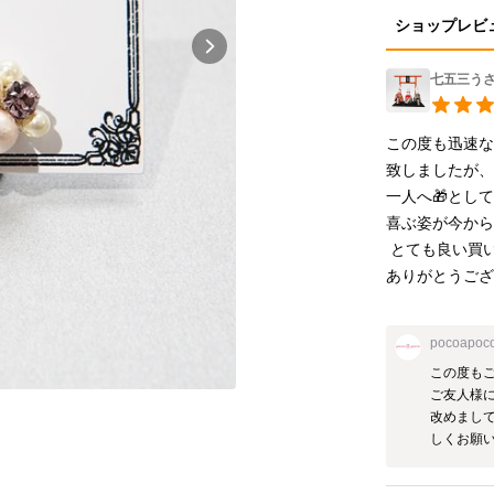
ショップレビ
七五三う
この度も迅速
致しましたが
一人へ🎁として
喜ぶ姿が今から
 とても良い買い物が出来ました。

ありがとうご
pocoapoc
この度もご
ご友人様
改めまし
しくお願い