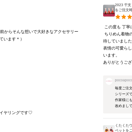
2023 
をご注文
 この度も 丁寧に対応頂いて、お心遣いに感謝しています。

上前からそんな想いで大好きなアクセサリー
 ちりめん着物の干支人形は、一昨年から購入させていただいて 今年も出展を期
待していました
表情の可愛らし
います。

ありがとうござ
pocoapoc
毎度ご注文
シリーズ
作家様にも
改めまして
くたくたウ
ベットを