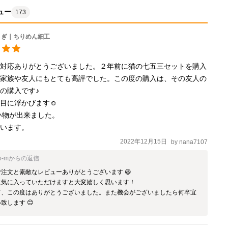
ュー
173
さぎ｜ちりめん細工
な対応ありがとうございました。２年前に猫の七五三セットを購入
、家族や友人にもとても高評でした。この度の購入は、その友人の
の購入です♪

目に浮かびます☺️

ざいます。
2022年12月15日
by
nana7107
o-m
からの返信
注文と素敵なレビューありがとうございます 😆

に気に入っていただけますと大変嬉しく思います！

て、この度はありがとうございました。また機会がございましたら何卒宜
致します 😊 