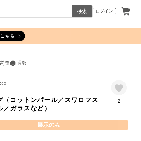
検索
ログイン
質問
通報
oco
グ（コットンパール／スワロフス
2
ル／ガラスなど）
展示のみ