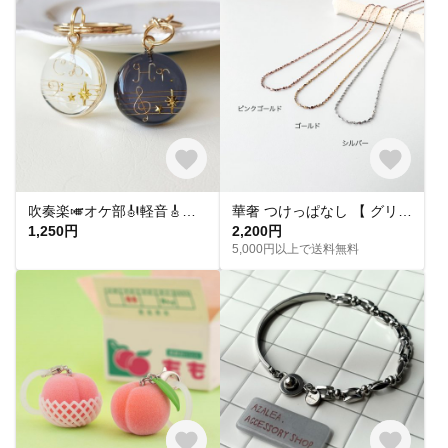
吹奏楽🎺オケ部🎻軽音🎸合唱🎶楽器大好きなあなたに🎹パート譜キーホルダー🎼 ☆受注製作☆名入れ可、ギフトにも(青春応援、音楽、音符、ブラバン、ピアノ)
華奢 つけっぱなし 【 グリッターネックレス 】きらきら シンプル 水濡れ OK＊ゴールド シルバー ピンクゴールド 金アレ対応 オールシーズン プレゼント 夏
1,250円
2,200円
5,000円以上で送料無料