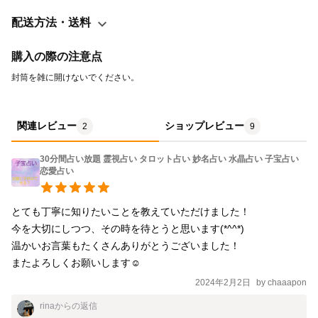
流れ】 ①お名前・性別・生年月日・ご相談内容 をお伝えくださ
い （お相手がおられる時はその方もお願いします） （ご相談内容
配送方法・送料
は１件です） （結果に対する質問は何度でも回答します） こちら
の占い鑑定は、ご本人様に限らず 周りの方も含め、長期的に 幸福
購入の際の注意点
に包まれてもらう内容です。 あなたの心に寄り添いながら、 あな
封筒を雑に開けないでください。
たの元へ幸せエネルギーを運び、 願いが叶うよう後押しをしま
す。 何も感じない方も、幸福エネルギーは しっかりと流れており
ますので、 ご安心ください。
関連レビュー
ショップレビュー
2
9
30分間占い放題 霊視占い タロット占い 妙名占い 水晶占い 子宝占い
恋愛占い
とても丁寧に知りたいことを教えていただけました！

今を大切にしつつ、その時を待とうと思います(*^^*)

温かいお言葉もたくさんありがとうございました！

またよろしくお願いします☺️
2024年2月2日
by
chaaapon
rina
からの返信