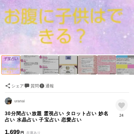
シェア
質問
通報
uranai
30分間占い放題 霊視占い タロット占い 妙名
24
占い 水晶占い 子宝占い 恋愛占い
1,699
円
在庫あり