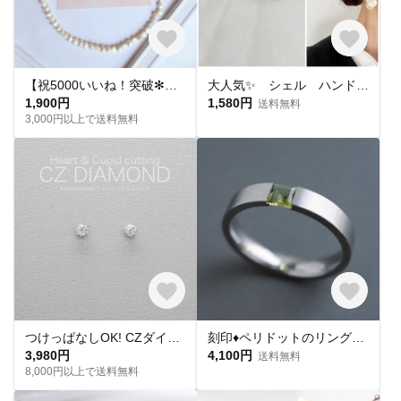
【祝5000いいね！突破✻】淡水パールネックレス
大人気✨ シェル ハンドメイド ピアス イヤリング チタンピアス 樹脂ピアス 夏ピアス シンプル
1,900円
1,580円
送料無料
3,000円以上で送料無料
つけっぱなしOK! CZダイヤ スタッドピアス ハート&キューピッド 金属アレルギー対応 サージカルステンレス スキンピアス スキンジュエリー 繊細 華奢 シンプル 定番
刻印♦︎ペリドットのリング♦︎天然石♦誕生石♦サージカルステンレス【square】
3,980円
4,100円
送料無料
8,000円以上で送料無料