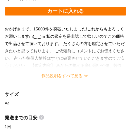
カートに入れる
おかげさまで、15000件を突破いたしました!これからもよろしく
お願いしますm(_ _)m 私の鑑定を是非試して欲しいのでこの価格
で出品させて頂いております。 たくさんの方を鑑定させていただ
きたいと思っております。 ご依頼前にコメントにてお伝えくださ
い。 占った後個人情報はすぐに破棄させていただきますのでご安
心ください。 【鑑定内容】 あなたの抱える辛い思いや傷、苦悩、
悲しみ、 すべて含めて心を込めて対応、鑑定いたします。 どんな
作品説明をすべて見る
に辛い過去や現実が 目の前に立ちはだかっても無理する必要はあ
りません。一人で抱えこまないで下さい。時には助けを、救いの
サイズ
手を求めて良いのです。 一緒に壁を乗り越えましょう(^-^*) 私が
あなたの助けになりますから 子宝占いに関することであれば、こ
A4
ちらからご依頼下さい。 個人情報は占いが終わり次第破棄します
のでご安心下さい。 その他にも 結婚・恋愛・健康・家族 仕事・
発送までの目安
会社・金運・不倫・復縁 何でも受け付けています。 【占い鑑定の
1日