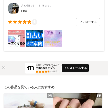
占い師をしております。
rina
フォローする
9
お買いものがもっとお得に
minneのアプリ
インストールする
3
万件以上
この作品を見ている人におすすめ
PR
PR