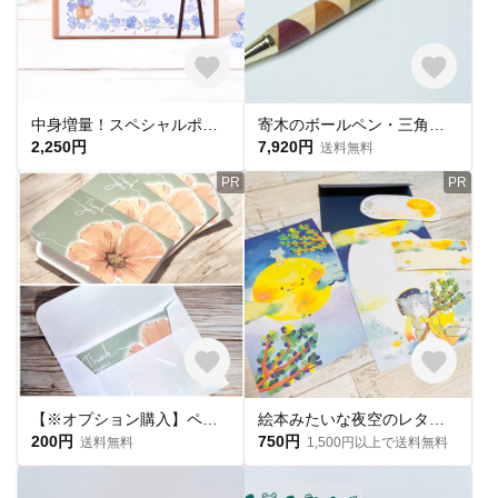
中身増量！スペシャルポストカードセット（15枚入り）
寄木のボールペン・三角チェック
2,250円
7,920円
送料無料
PR
PR
【※オプション購入】ペーパーサシェ定型サイズ メッセージカード×ミニ封筒 各種4枚入（サシェ別売り）
絵本みたいな夜空のレターセット｜猫と月と星の物語
200円
750円
送料無料
1,500円以上で送料無料