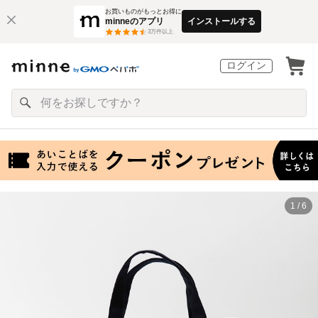
お買いものがもっとお得に
minneのアプリ
インストールする
3
万件以上
ログイン
1 / 6