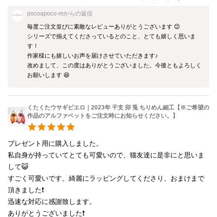
pocoapoco-m
からの返信
毎度ご注文並びに素敵なレビューありがとうございます 😊

シリーズで揃えてくださっているとのこと、とても嬉しく思いま
す！

作家様にも嬉しいお声を届けさせていただきます♪

改めまして、この度はありがとうございました。今後ともよろしく
お願いします 😆
くたくたウサギピエロ｜2023年 干支 卯 兎 ちりめん細工【※ご希望の
作品のアルファベットをご注文時にお知らせください。】
プレゼント用に購入しました。

私自身が持っていてとても可愛いので、猫友達に是非にと思いま
して😺

すごく可愛いです。綺麗にラッピングしてくださり、おまけまで
頂きました❗

迅速な対応に感謝致します。

ありがとうございました❗