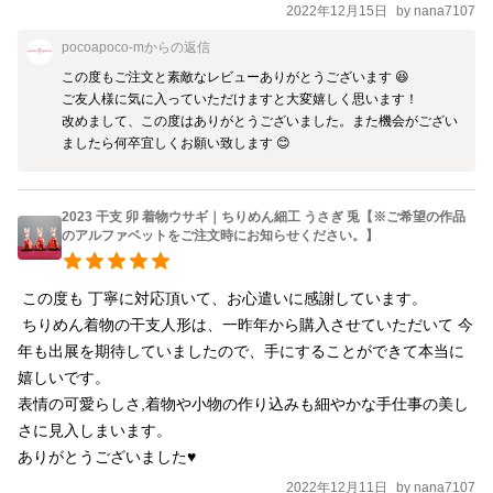
2022年12月15日
by
nana7107
pocoapoco-m
からの返信
この度もご注文と素敵なレビューありがとうございます 😆

ご友人様に気に入っていただけますと大変嬉しく思います！

改めまして、この度はありがとうございました。また機会がござい
ましたら何卒宜しくお願い致します 😊 
2023 干支 卯 着物ウサギ｜ちりめん細工 うさぎ 兎【※ご希望の作品
のアルファベットをご注文時にお知らせください。】
 この度も 丁寧に対応頂いて、お心遣いに感謝しています。

 ちりめん着物の干支人形は、一昨年から購入させていただいて 今
年も出展を期待していましたので、手にすることができて本当に
嬉しいです。

表情の可愛らしさ,着物や小物の作り込みも細やかな手仕事の美し
さに見入しまいます。

ありがとうございました♥️
2022年12月11日
by
nana7107