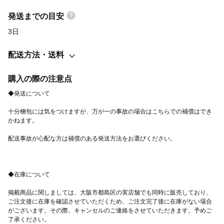
￣￣￣￣￣￣￣￣￣ 約 上辺 28.5cm × 底辺 22cm × 高さ 21cm ×
発送までの目安
マチ 10cm × 持ち手 28cm ※一番大きい部分で計測しています。
3日
配送方法・送料
購入の際の注意点
十分梱包には気をつけますが、万が一の事故の場合はこちらでの補償はでき
掲載商品に関しましては、大阪市都島区の実店舗でも同時に販売しており、
ご注文後に在庫を確認させていただくため、ご注文完了後に在庫がない場合
がございます。その際、キャンセルのご連絡をさせていただきます。予めご