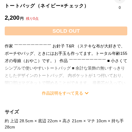
トートバッグ（ネイビー×チェック）
0
2,200
円
残り
0
点
SOLD OUT
作家 ￣￣￣￣￣￣￣￣￣ お針子 T&R （ステキな布が大好きで、
ポーチやバッグ、ときにはお手玉も作ってます。トータル年齢155
才の母娘（おやこ）です。） 作品 ￣￣￣￣￣￣￣￣￣ ■ 小さくて
シンプルで使いやすいトートバッグ ■ 余計な装飾の無いすっきり
としたデザインのトートバッグ。 内ポケットが１つ付いており、
開口部はマグネットで閉めることができます。 接着芯が入ってい
るので型崩れがしにくくなっております。 マチもしっかりとして
作品説明をすべて見る
いるので、自立させられるのもポイントです。 普段使いはもちろ
ん、お買い物バッグやママバッグなどのサブバッグとしてもオス
サイズ
スメです。 ★内ポケット１つ ★開口部はマグネットで開閉 ★接
着芯が入っているので型崩れがしにくい ★マチがあり、自立させ
約 上辺 28.5cm × 底辺 22cm × 高さ 21cm × マチ 10cm × 持ち手
られる ★普段使い～お買い物バッグやママバッグまで◎ サイズ
28cm