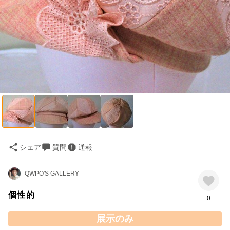
シェア
質問
通報
QWPO'S GALLERY
個性的
0
展示のみ