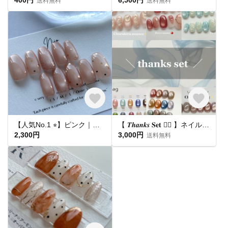
送料無料
送料無料
【人気No.1 ⭐︎】ピンク｜ドット マグネットネイル フラッシュマグ ちゅるん うるうる｜ピンクベージュ 桜｜シンプル 大人可愛い オフィス 肌馴染み 春夏 ブライダル 平爪 ショート ネイルチップ
【 𝑻𝒉𝒂𝒏𝒌𝒔 𝐒𝐞𝐭 ❤️‍🔥 】ネイルチップ お得セット🛒
2,300円
3,000円
送料無料