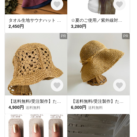
タオル生地サウナハット リバーシブル 中綿入り
☆夏のご使用／紫外線対策に☆ つば広キャスケット◆岡山コットンリネンダンガリー(フレンチリネン＆ジンバブエコットン)／スモーキーブルー ◇ゆったりサイズ・小顔効果・オールシーズン着用◇
2,450円
3,280円
PR
PR
【送料無料/受注製作】たためて洗える!!*ゆったりサマーハット* クロシェハット バケットハット バケハ クラッシャーハット 麦わら帽子 グラニースクエア メンズ レディス
【送料無料/受注製作】たためて洗える!!*ニュアンスを楽しむツバひろハット* 〜ナチュラル〜麦わら帽子風 クロシェハット メンズ レディス
4,900円
6,000円
送料無料
送料無料