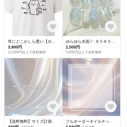
常にどこかしら悪い【ホワイト】ekot Tシャツ <イラスト：タカ（笹川ラメ子）>
ゆらゆら水面𓍯 キラキラサマーネイル˖ ࣪｡✧
3,900円
2,500円
11,000円以上で送料無料
5,000円以上で送料無料
【送料無料】サイズ計測用チップ
フルオーダーネイルチップ購入ページ
400円
6,500円