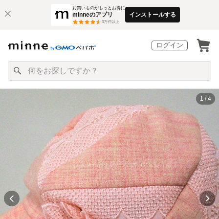
お買いものがもっとお得に
minneのアプリ
インストールする
3
万件以上
ログイン
1 / 4