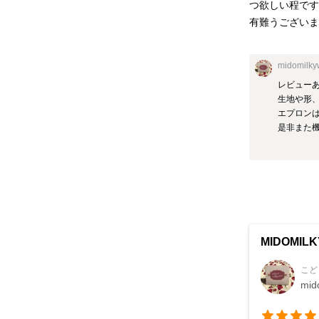
つ欲しい程です
有難うござい
midomilk
レビューあ
生地や形、
エプロンは
是非また機
MIDOMILK
こど
mid