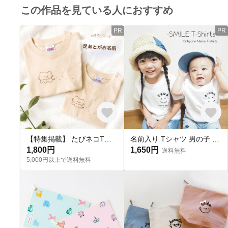
この作品を見ている人におすすめ
PR
PR
【特集掲載】 たびネコTシャツ｜足跡がお名前｜親子お揃い｜家族写真｜きょうだいおそろい｜リンクコーデ｜出産祝い｜ギフト｜お揃い｜ベビー服｜｜ネコ｜マタニティーフォト｜うちの子
名前入り Tシャツ 男の子 女の子 スマイルTシャツ スマイル 出産祝い プレゼント 誕生日 子供 名入れ Tシャツ
1,800円
1,650円
送料無料
5,000円以上で送料無料