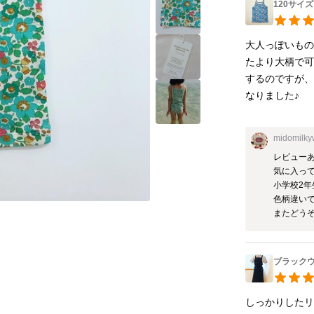
120サイ
大人っぽいもの
たより大柄で
するのですが
なりました♪
midomilk
レビューあ
気に入って
小学校2年
色柄違いで
またどう
ブラック
しっかりしたリ