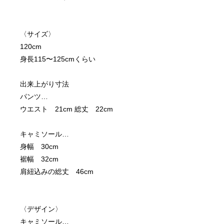
〈サイズ〉
120cm
身長115〜125cmくらい
出来上がり寸法
パンツ…
ウエスト　21cm 総丈　22cm
キャミソール…
身幅　30cm
裾幅　32cm
肩紐込みの総丈　46cm
〈デザイン〉
キャミソール…