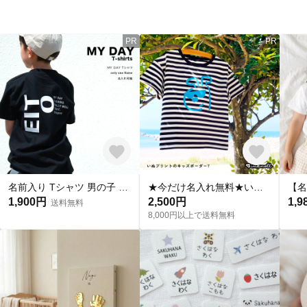
PR
PR
名前入り Tシャツ 男の子 女の子 MY DAY Tシャツ 出産祝い プレゼント 誕生日 子供 名入れ 大人用
★今だけ名入れ無料★いぬ×ボーダーTシャツ｜バックプリント｜お揃い｜ギフト｜誕生日｜プレゼント
1,900円
2,500円
1,9
送料無料
8,000円以上で送料無料