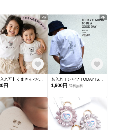
PR
PR
【名入れ可】くまさん×お名前入りキッズTシャツ｜誕生日・お祝いに｜シンプルデザイン 出産祝い 子供服 お名前入り Tシャツ バースデーフォト
名入れ Tシャツ TODAY IS GOING デザイン キッズ 子供 大人 お揃い 誕生日 おしゃれ
80円
1,900円
送料無料