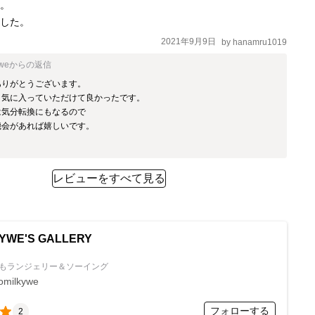
。

ました。
2021年9月9日
by
hanamru1019
ywe
からの返信
りがとうございます。

気に入っていただけて良かったです。

気分転換にもなるので

会があれば嬉しいです。

レビューをすべて見る
YWE'S GALLERY
もランジェリー＆ソーイング
omilkywe
フォローする
2