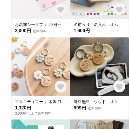
お名前シールブック2冊セット｜耐水・アイロン不要・算数セットから選べる｜絵本のような、ひらくたび宝物になる。送料無料
名前入り 名入れ オムツポーチ おむつポーチ ポーチ 出産祝い おかお〈PCF10〉
3,000円
1,600円
送料無料
マタニティマーク 木製 Fleurライン シリコンビーズ ウッド 妊婦 フラワー お花
送料無料 ウッド オリジナルマタニティマーク お父さん 木製 キーホルダー安産祈願
1,320円
999円
送料無料
3,000円以上で送料無料