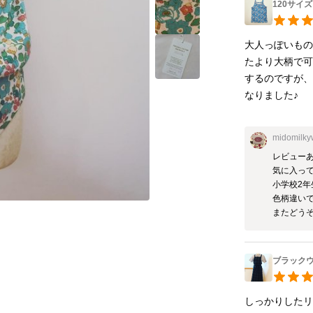
120サイ
大人っぽいもの
たより大柄で
するのですが
なりました♪
midomilk
レビューあ
気に入って
小学校2年
色柄違いで
またどう
ブラック
しっかりしたリ