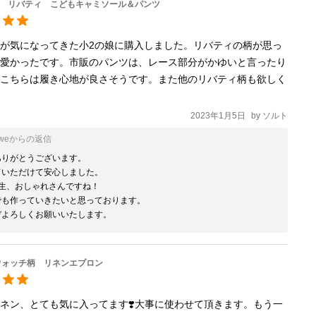
ズ リバティ こどもキャミソール＆パンツ
が気になってきた小2の娘に購入しました。リバティの柄が思っ
可愛かったです。市販のパンツは、レース部分がかゆいと言ったり
、こちらは履き心地が良さそうです。また他のリバティ柄も欲しく
2023年1月5日
by
ソルト
ywe
からの返信
りがとうございます。

いただけて安心しました。

生、おしゃれさんですね！

も作っていきたいと思っております。

ぞよろしくお願いいたします。
ウォッチ柄 リネンエプロン
ネン、とても気に入ってます❣️大事に使わせて頂きます。もう一