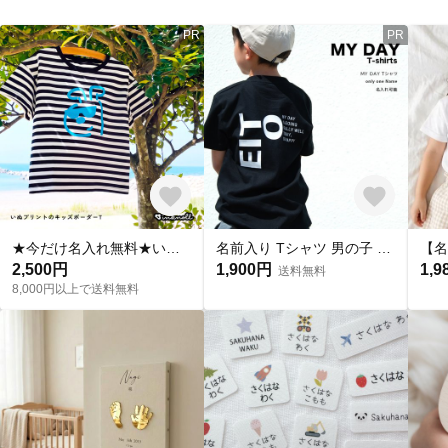
PR
PR
★今だけ名入れ無料★いぬ×ボーダーTシャツ｜バックプリント｜お揃い｜ギフト｜誕生日｜プレゼント
名前入り Tシャツ 男の子 女の子 MY DAY Tシャツ 出産祝い プレゼント 誕生日 子供 名入れ 大人用
2,500円
1,900円
1,9
送料無料
8,000円以上で送料無料