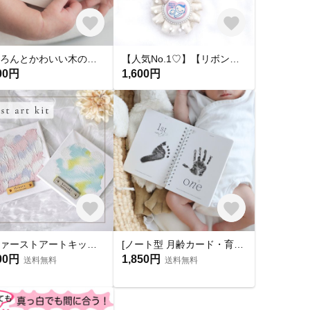
【ころんとかわいい木の命名書】 katachi 木製命名書 名前札 出産祝い ニューボーンフォト 節句
【人気No.1♡】【リボンが可愛い🎀】ドット柄チュールのマタニティマーク 両面マタニティーマーク マタニティキーホルダー マタニティロゼット 赤ちゃん 母子手帳 お腹に赤ちゃんがいます ガーリー
00円
1,600円
【ファーストアートキット🎨名入れタグ付】1歳誕生日 ハーフバースデー 出産祝い キャンバス フィンガーアート
[ノート型 月齢カード・育児日記 ]マンスリーカード 月齢カード 育児日記 手形足形 手型足型
00円
1,850円
送料無料
送料無料