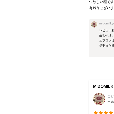
つ欲しい程です
有難うござい
midomilk
レビューあ
生地や形、
エプロンは
是非また機
MIDOMILK
こど
mid