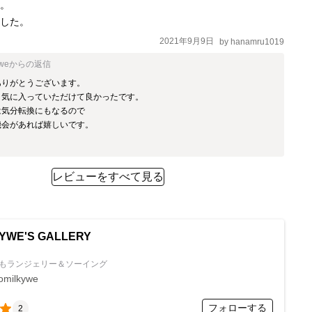
。

ました。
2021年9月9日
by
hanamru1019
ywe
からの返信
りがとうございます。

気に入っていただけて良かったです。

気分転換にもなるので

会があれば嬉しいです。

レビューをすべて見る
YWE'S GALLERY
もランジェリー＆ソーイング
omilkywe
フォローする
2