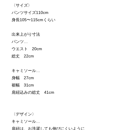
〈サイズ〉
パンツサイズ110cm
身長105〜115cmくらい
出来上がり寸法
パンツ…
ウエスト　20cm
総丈　22cm
キャミソール…
身幅　27cm
裾幅　31cm
肩紐込みの総丈　41cm
〈デザイン〉
キャミソール…
肩紐は、お洗濯しても伸びにくいように