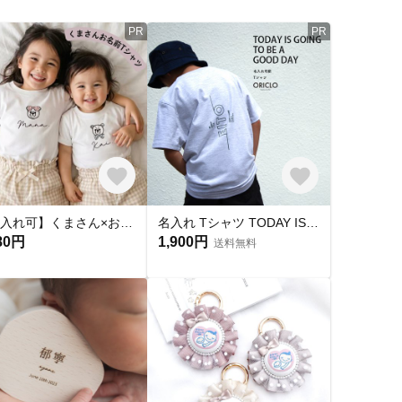
PR
PR
【名入れ可】くまさん×お名前入りキッズTシャツ｜誕生日・お祝いに｜シンプルデザイン 出産祝い 子供服 お名前入り Tシャツ バースデーフォト
名入れ Tシャツ TODAY IS GOING デザイン キッズ 子供 大人 お揃い 誕生日 おしゃれ
80円
1,900円
送料無料