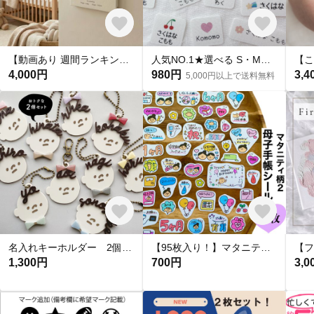
【動画あり 週間ランキング１位命名書】手足形 キャンバス命名書 F3サイズ
人気NO.1★選べる S・M・L【 カラーモチーフ 】 お名前シール*名前シール*タグシール*布*アイロン不要*アイロンシール*タグ用*耐水*名入れ*おしゃれ*入園入学
4,000円
980円
3,4
5,000円以上で送料無料
名入れキーホルダー 2個セット お名前キーホルダー おかお柄〈KYM00〉
【95枚入り！】マタニティフレークシール★マタニティ柄2 【母子手帳シール】
1,300円
700円
3,0