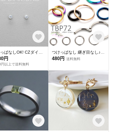
つけっぱなしOK! CZダイヤ スタッドピアス ハート&キューピッド 金属アレルギー対応 サージカルステンレス スキンピアス スキンジュエリー 繊細 華奢 シンプル 定番
つけっぱなし 継ぎ目なし♪ ピアス 送料無料 【片耳販売】金属アレルギー 対応 ボディピアス ボディピ キャッチレス リング ピアス フープピアス 14G 16G 18G 軟骨ピアス pi-017
80円
480円
送料無料
000円以上で送料無料