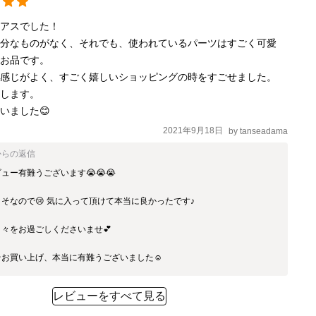
アスでした！

余分なものがなく、それでも、使われているパーツはすごく可愛
お品です。

感じがよく、すごく嬉しいショッピングの時をすごせました。

します。

いました😊
2021年9月18日
by
tanseadama
からの返信
ュー有難うございます😭😭😭

そなので😢 気に入って頂けて本当に良かったです♪

な日々をお過ごしくださいませ💕

お買い上げ、本当に有難うございました☺️
レビューをすべて見る