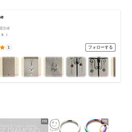
se
選別者
ａｋｉ
フォローする
1
PR
PR