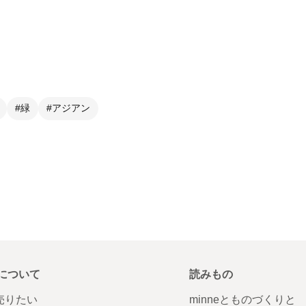
#緑
#アジアン
について
読みもの
で売りたい
minneとものづくりと