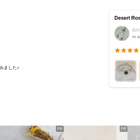
Desert Ro
石の
ｍ
みました♪
PR
PR