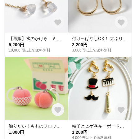
【再販】氷のかけら｜ミルキークォーツのチェーンピアス｜天然石ピアス 14kgf 金属アレルギー対応 大人 シンプル 揺れる 透明感
付けっぱなしOK！ 大ぶりフープピアス ゴールド サージカルステンレス【ste54】
5,200円
2,200円
10,000円以上で送料無料
3,000円以上で送料無料
触りたい！もものフロッキーチャーム
帽子とヒゲ🎩キーボードとマイク🎤音楽モチーフのアシメイヤリングピアス
1,800円
1,280円
4,000円以上で送料無料