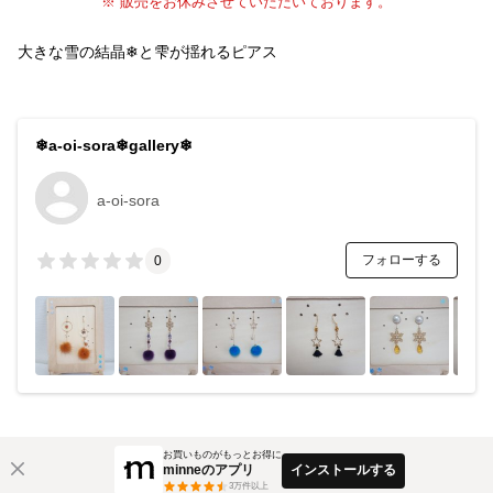
※ 販売をお休みさせていただいております。
大きな雪の結晶❄と雫が揺れるピアス
❄a-oi-sora❄gallery❄
a-oi-sora
フォローする
0
お買いものがもっとお得に
minneのアプリ
インストールする
3
万件以上