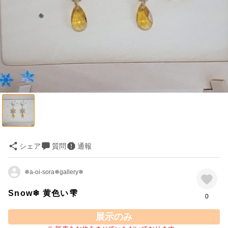
シェア
質問
通報
❄a-oi-sora❄gallery❄
Snow❄ 黄色い雫
0
展示のみ