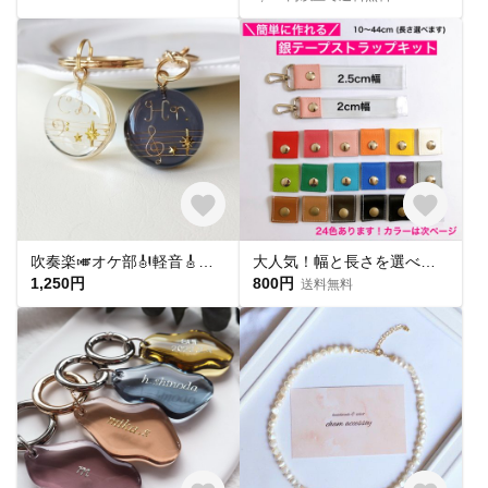
吹奏楽🎺オケ部🎻軽音🎸合唱🎶楽器大好きなあなたに🎹パート譜キーホルダー🎼 ☆受注製作☆名入れ可、ギフトにも(青春応援、音楽、音符、ブラバン、ピアノ)
大人気！幅と長さを選べる銀テープストラップキット
1,250円
800円
送料無料