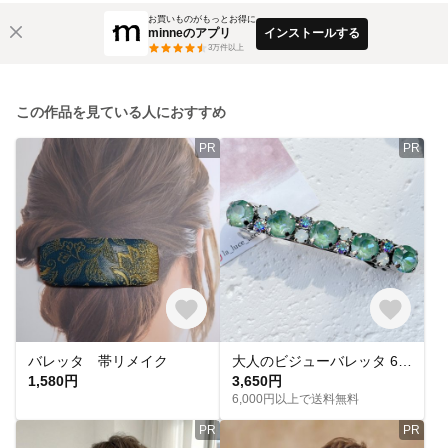
お買いものがもっとお得に
minneのアプリ
インストールする
3
万件以上
この作品を見ている人におすすめ
PR
PR
バレッタ 帯リメイク
大人のビジューバレッタ 6cm幅 華やか 母の日ギフト ヘアアクセサリー スワロフスキー 小さめ シンプル グリーン 緑 ホワイトオパール キレイめ ヘアクリップ まとめ髪 オーロラ ガラス 髪留め
1,580円
3,650円
6,000円以上で送料無料
PR
PR