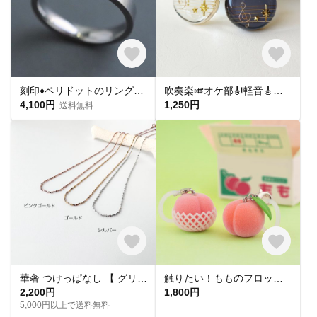
刻印♦︎ペリドットのリング♦︎天然石♦誕生石♦サージカルステンレス【square】
吹奏楽🎺オケ部🎻軽音🎸合唱🎶楽器大好きなあなたに🎹パート譜キーホルダー🎼 ☆受注製作☆名入れ可、ギフトにも(青春応援、音楽、音符、ブラバン、ピアノ)
4,100円
1,250円
送料無料
華奢 つけっぱなし 【 グリッターネックレス 】きらきら シンプル 水濡れ OK＊ゴールド シルバー ピンクゴールド 金アレ対応 オールシーズン プレゼント 夏
触りたい！もものフロッキーチャーム
2,200円
1,800円
5,000円以上で送料無料