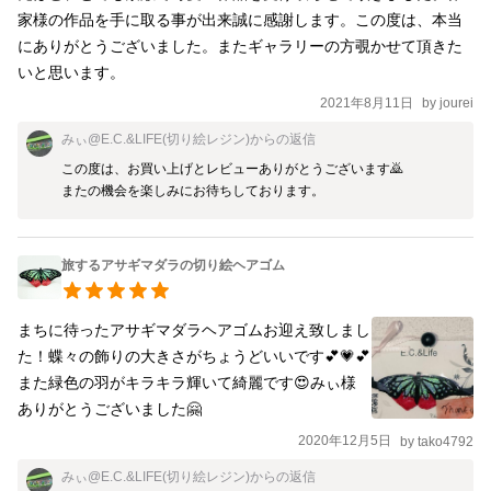
家様の作品を手に取る事が出来誠に感謝します。この度は、本当
にありがとうございました。またギャラリーの方覗かせて頂きた
いと思います。
2021年8月11日
by
jourei
みぃ@E.C.&LIFE(切り絵レジン)
からの返信
この度は、お買い上げとレビューありがとうございます🙇

旅するアサギマダラの切り絵ヘアゴム
まちに待ったアサギマダラヘアゴムお迎え致しまし
た！蝶々の飾りの大きさがちょうどいいです💕💗💕
また緑色の羽がキラキラ輝いて綺麗です😍みぃ様
ありがとうございました🤗
2020年12月5日
by
tako4792
みぃ@E.C.&LIFE(切り絵レジン)
からの返信