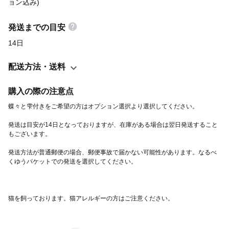
蝶々と雫もレジンを使用して作成しています。一つ一つ着色から
ョン込み)
丁寧に作成していますので、写真のものと少し色味が変わってし
発送までの目安
まう場合があります。 作品を長く愛用して頂くためのお手入れ方
法。 使用後は柔らかい布等で優しく拭いてから、直射日光と高温
14日
多湿を避けて保管してください。 切り絵をしっかりとレジンで覆
って、ある程度の強度を持たせております。日常生活で使ってい
配送方法・送料
る分には強度に問題がないようにとは思っておりますが、もし作
購入の際の注意点
品が壊れてしまったりしましたら是非ご連絡ください。 壊れてし
まった状況は話せる限りで構いません。当ショップの作品であれ
ば修理の依頼を受付させていただきます。 尚、現在猫を飼ってお
発送は目安が14日となっておりますが、在庫がある場合は翌日発送すること
ります。猫アレルギーの問題がある方は念のため、注文をしない
等の対策を取ってくださいますようお願い申し上げます。
発送方法が普通郵便の場合、郵便事故で届かない可能性があります。なるべ
猫を飼っております。猫アレルギーの方はご注意ください。