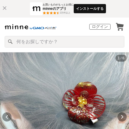
お買いものがもっとお得に
minneのアプリ
インストールする
3
万件以上
ログイン
1 / 6