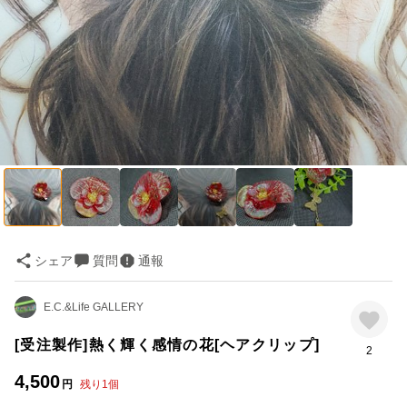
シェア
質問
通報
E.C.&Life GALLERY
[受注製作]熱く輝く感情の花[ヘアクリップ]
2
4,500
円
残り
1
個