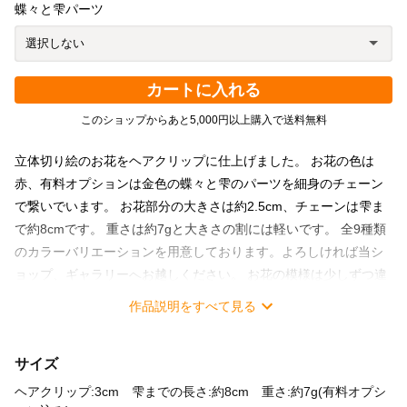
蝶々と雫パーツ
カートに入れる
このショップからあと5,000円以上購入で送料無料
立体切り絵のお花をヘアクリップに仕上げました。 お花の色は
赤、有料オプションは金色の蝶々と雫のパーツを細身のチェーン
で繋いでいます。 お花部分の大きさは約2.5cm、チェーンは雫ま
で約8cmです。 重さは約7gと大きさの割には軽いです。 全9種類
のカラーバリエーションを用意しております。よろしければ当シ
ョップ、ギャラリーへお越しください。 お花の模様は少しずつ違
う5種類からランダムに切り抜いております。少しの違いですが、
作品説明をすべて見る
複数購入される方は是非比べて見てください。 お花部分は切り絵
を組み合わせて作っていますので、軽くて繊細です。紙を切り抜
サイズ
く際、必ず同じに切り抜くことは出来ませんので少しずつの違い
をお楽しみいただければと思います。また、有料オプションの
ヘアクリップ:3cm 雫までの長さ:約8cm 重さ:約7g(有料オプシ