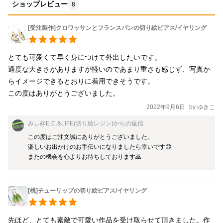
ショップレビュー
8
[受注製作]クロワッサンとフランスパンの切り絵ピアス/イヤリング
とても可愛くて早く身につけて外出したいです。

適度な大きさがありますが軽いのであまり重さも感じず、写真か
らイメージできるとおりに着用できそうです。

この度はありがとうございました。
2022年9月6日
by
ゆきこ
みぃ@E.C.&LIFE(切り絵レジン)
からの返信
この度はご注文誠にありがとうございました。

楽しいお出かけのお手伝いになりましたら幸いです😊

またの機会を心よりお待ちしております🙇
[桃]チューリップの切り絵ピアス/イヤリング
先ほど、とても素敵で可愛い作品を受け取らせて頂きました。作