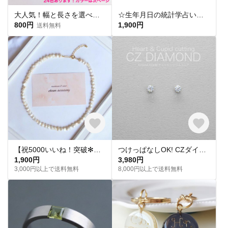
大人気！幅と長さを選べる銀テープストラップキット
☆生年月日の統計学占いから作る世界にひとつのパワーストーンブレスレット☆
800円
1,900円
送料無料
【祝5000いいね！突破✻】淡水パールネックレス
つけっぱなしOK! CZダイヤ スタッドピアス ハート&キューピッド 金属アレルギー対応 サージカルステンレス スキンピアス スキンジュエリー 繊細 華奢 シンプル 定番
1,900円
3,980円
3,000円以上で送料無料
8,000円以上で送料無料