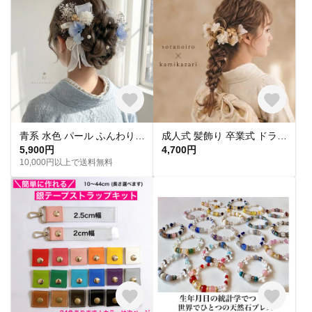
青系 水色 パール ふんわり リボン 髪飾り 成人式 卒業式 結婚式 七五三 青 白 ゴールド RC277
成人式 髪飾り 卒業式 ドライフラワー ヘアアクセ ヘッドドレス 成人式 結婚式 ヘッドドレス 花冠 成人式髪飾り 着物髪飾り 婚式 袴 水引 結婚式髪飾り 着物 前撮り ホワイト ゴールド
5,900円
4,700円
10,000円以上で送料無料