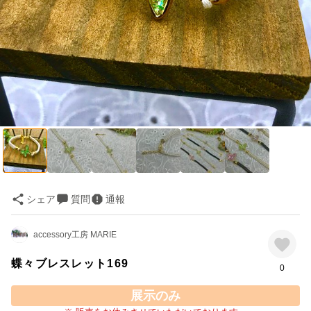
シェア
質問
通報
accessory工房 MARIE
蝶々ブレスレット169
0
展示のみ