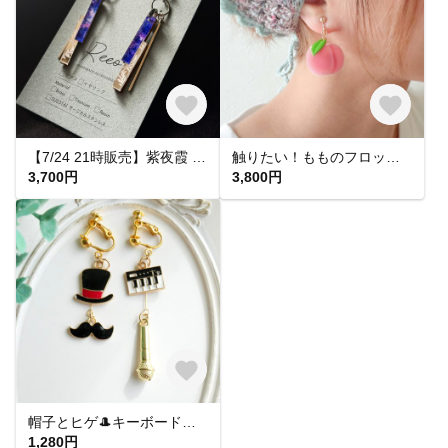
【7/24 21時販売】紫夜霞 SHIYAKA ピアス【大人 モード 紫 青 アクリルピアス 軽い 揺れる シンプル】
触りたい！もものフロッキーピアス&イヤリング
3,700円
3,800円
帽子とヒゲ🎩キーボードとマイク🎤音楽モチーフのアシメイヤリングピアス
1,280円