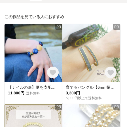
この作品を見ている人におすすめ
PR
PR
【ナイルの瞼】夏を支配する青のエキゾチックパワーストーンブレスレット＜ラピスラズリ×サーペンティン×マラカイト×赤メノウ＞
育てるバングル【6mm幅】【マヤ・ベリー】【刻印可能】【9色】
11,800円
3,300円
送料無料
5,000円以上で送料無料
PR
PR