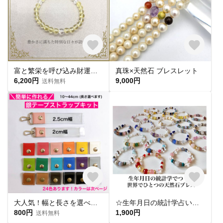
富と繁栄を呼び込み財運が満ちる 金運UP シトリンブレスレット
真珠×天然石 ブレスレット
6,200円
9,000円
送料無料
大人気！幅と長さを選べる銀テープストラップキット
☆生年月日の統計学占いから作る世界にひとつのパワーストーンブレスレット☆
800円
1,900円
送料無料