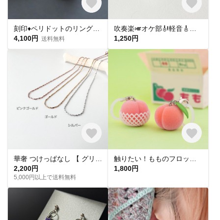
刻印♦︎ペリドットのリング♦︎天然石♦誕生石♦サージカルステンレス【square】
吹奏楽🎺オケ部🎻軽音🎸合唱🎶楽器大好きなあなたに🎹パート譜キーホルダー🎼 ☆受注製作☆名入れ可、ギフトにも(青春応援、音楽、音符、ブラバン、ピアノ)
4,100円
1,250円
送料無料
華奢 つけっぱなし 【 グリッターネックレス 】きらきら シンプル 水濡れ OK＊ゴールド シルバー ピンクゴールド 金アレ対応 オールシーズン プレゼント 夏
触りたい！もものフロッキーチャーム
2,200円
1,800円
5,000円以上で送料無料