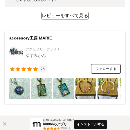
レビューをすべて見る
accessory工房 MARIE
アクセサリーデザイナー
ゆずみかん
フォローする
25
お買いものがもっとお得に
minneのアプリ
インストールする
3
万件以上