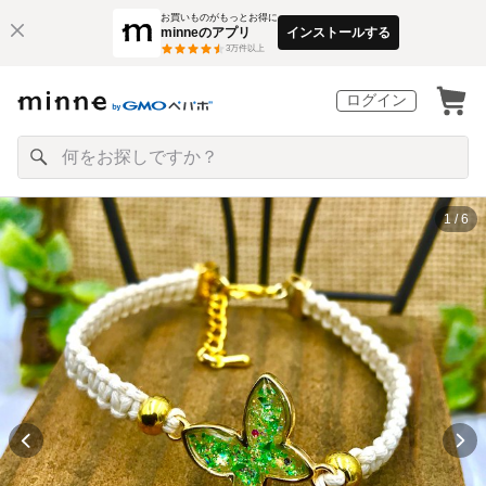
お買いものがもっとお得に
minneのアプリ
インストールする
3
万件以上
ログイン
1 / 6