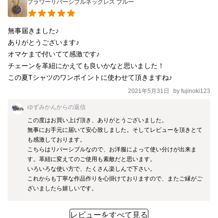
フラワーリバーシブルネックレス ブルー
無事届きました♪

ありがとうございます♪

オマケまで付いてて感激です♪

チェーンを革紐にかえても良いかなと思いました！

この夏Tシャツのワンポイントに使わせて頂きますね♪
2021年5月31日
by
fujinoki123
ゆずみかん
からの返信
この度はお買い上げ頂き、ありがとうございました。

無事にお手元に届いて安心致しました。そしてレビューを頂きとて
も感激しております。

こちらはリバーシブルなので、お洋服によって使い分けが出来ま
す。革紐に変えてのご使用も素敵だと思います。

いろいろな使い方で、たくさん楽しんで下さい。

これからも丁寧な作品作りを心掛けておりますので、またご縁がご
ざいましたら嬉しいです。
レビューをすべて見る