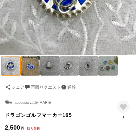
シェア
再販リクエスト
通報
accessory工房 MARIE
ドラゴンゴルフマーカー165
1
2,500
円
残り
0
個