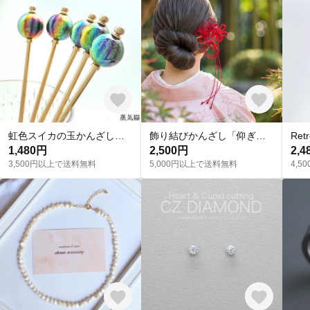
虹色スイカの玉かんざし【簪】
飾り結びかんざし「仰ぎ見るは」（赤×臙脂）【軽量】浴衣・着物・フォーマルの和装ヘアに。
1,480円
2,500円
2,4
3,500円以上で送料無料
5,000円以上で送料無料
4,