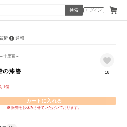
検索
ログイン
質問
通報
～十里百～
飴の漆簪
18
り
1
個
カートに入れる
※ 販売をお休みさせていただいております。