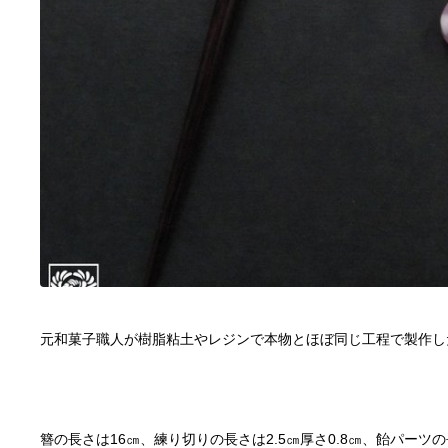
簪の長さは16㎝、練り切りの長さは2.5㎝厚さ0.8㎝、飴パーツの