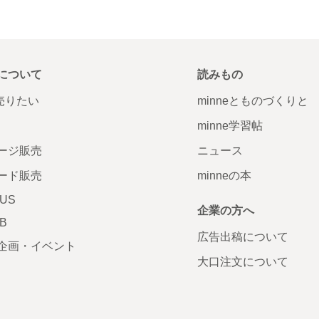
について
読みもの
で売りたい
minneとものづくりと
minne学習帖
ージ販売
ニュース
ード販売
minneの本
LUS
企業の方へ
AB
広告出稿について
企画・イベント
大口注文について