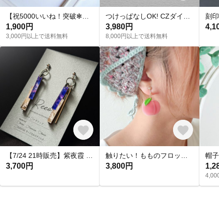
【祝5000いいね！突破✻】淡水パールネックレス
つけっぱなしOK! CZダイヤ スタッドピアス ハート&キューピッド 金属アレルギー対応 サージカルステンレス スキンピアス スキンジュエリー 繊細 華奢 シンプル 定番
1,900円
3,980円
4,1
3,000円以上で送料無料
8,000円以上で送料無料
【7/24 21時販売】紫夜霞 SHIYAKA ピアス【大人 モード 紫 青 アクリルピアス 軽い 揺れる シンプル】
触りたい！もものフロッキーピアス&イヤリング
3,700円
3,800円
1,2
4,