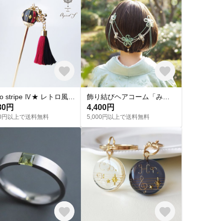
Retro stripe Ⅳ★ レトロ風 ひし形 和風 中華 かんざし （ レッド 系 ）/ 簪 ゴールド 巻き玉 かんざし レトロ 和風 菱形 トランプ アリス ツートン タッセル
飾り結びヘアコーム「みちゆきて涼」（淡緑×アイボリー）【和風バックカチューシャ】浴衣・着物・フォーマルに。
80円
4,400円
500円以上で送料無料
5,000円以上で送料無料