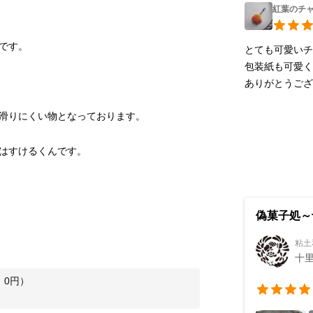
紅葉のチ
とても可愛いチ
包装紙も可愛く
ありがとうご
はすけるくんです。
偽菓子処～
粘土
十
：
0
円）