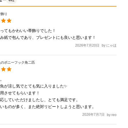
ュー
442
帯飾り
ってもかわいい帯飾りでした！

包み紙で包んであり、プレゼントにも良いと思います！
2026年7月20日
by
にゃほ
魚のポニーフック角二匹
。

魚が涼し気でとても気に入りました✨

用させてもらいます！

応していただけましたし、とても満足です。

愛いものが多く、また絶対リピートしようと思います。
2026年7月7日
by
reo