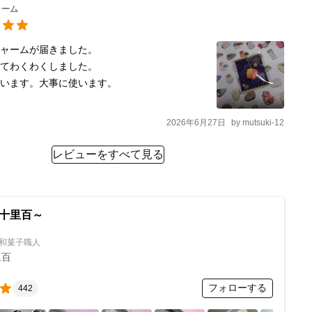
ャーム
ャームが届きました。

てわくわくしました。

ざいます。大事に使います。
2026年6月27日
by
mutsuki-12
レビューをすべて見る
十里百～
和菓子職人
里百
フォローする
442