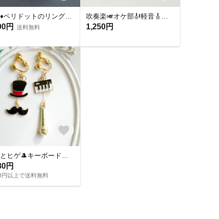
刻印♦︎ペリドットのリング♦︎天然石♦誕生石♦サージカルステンレス【square】
吹奏楽🎺オケ部🎻軽音🎸合唱🎶楽器大好きなあなたに🎹パート譜キーホルダー🎼 ☆受注製作☆名入れ可、ギフトにも(青春応援、音楽、音符、ブラバン、ピアノ)
00円
1,250円
送料無料
帽子とヒゲ🎩キーボードとマイク🎤音楽モチーフのアシメイヤリングピアス
80円
000円以上で送料無料