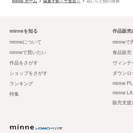
minne ホーム
偽菓子処～十里百～
花にらと飴の漆簪
minneを知る
作品販売
minneについて
minne
minneで買いたい
食品販売
作品をさがす
ヴィンテ
ショップをさがす
ダウンロ
minne P
ランキング
minne L
特集
販売支援