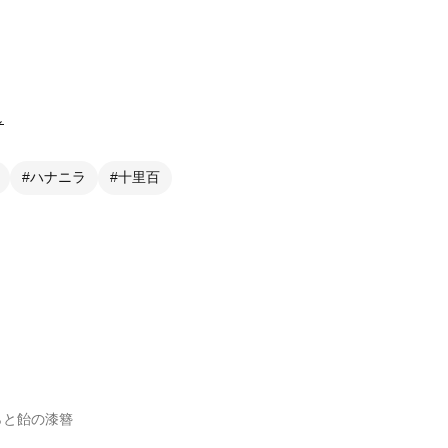
し
#ハナニラ
#十里百
らと飴の漆簪