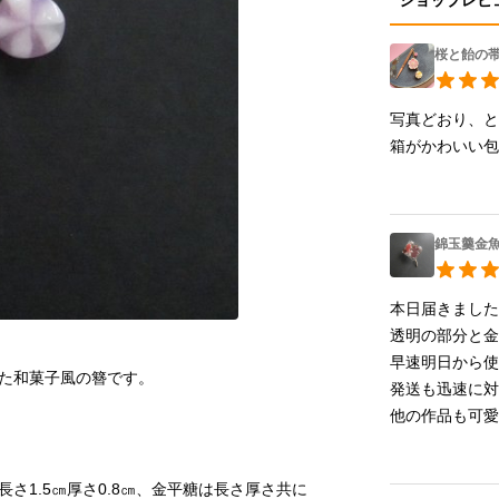
ショップレビ
桜と飴の
写真どおり、と
箱がかわいい
錦玉羹金
本日届きました
透明の部分と金
早速明日から使
発送も迅速に対
他の作品も可
長さ1.5㎝厚さ0.8㎝、金平糖は長さ厚さ共に