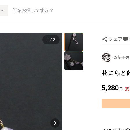
シェア
1 / 2
偽菓子処
花にらと
5,280
残
円