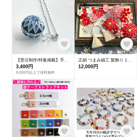
【受注制作/特集掲載】手まり簪(かんざし)＊二つ菊/黒地に露草色［小さなてまり/手毬/手鞠］
正絹 つまみ細工 髪飾り 10点セット 成人式 赤 紅白 梅 振袖 袴 成人式 卒業式 和装 タッセル付き【花小町‐苺‐】
3,400円
12,000円
9,000円以上で送料無料