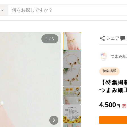
シェア
1 / 6
つまみ細
特集掲載
【特集掲
つまみ細
4,500
残
円