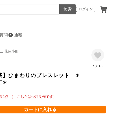
検索
ログイン
質問
通報
工 花色小町
5,815
載】ひまわりのブレスレット ∗
工∗
り
1
点 （※こちらは受注制作です）
カートに入れる