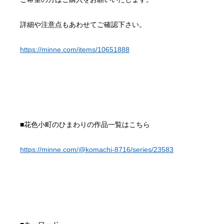
https://minne.com/items/10651888
https://minne.com/@komachi-8716/series/23583