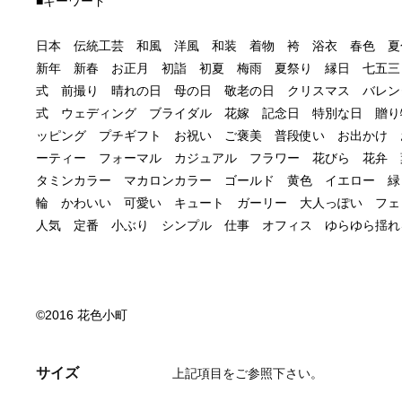
日本　伝統工芸　和風　洋風　和装　着物　袴　浴衣　春色　夏
新年　新春　お正月　初詣　初夏　梅雨　夏祭り　縁日　七五三
式　前撮り　晴れの日　母の日　敬老の日　クリスマス　バレン
式　ウェディング　ブライダル　花嫁　記念日　特別な日　贈り
ッピング　プチギフト　お祝い　ご褒美　普段使い　お出かけ　
ーティー　フォーマル　カジュアル　フラワー　花びら　花弁　
タミンカラー　マカロンカラー　ゴールド　黄色　イエロー　緑
輪　かわいい　可愛い　キュート　ガーリー　大人っぽい　フェ
©2016 花色小町
サイズ
上記項目をご参照下さい。