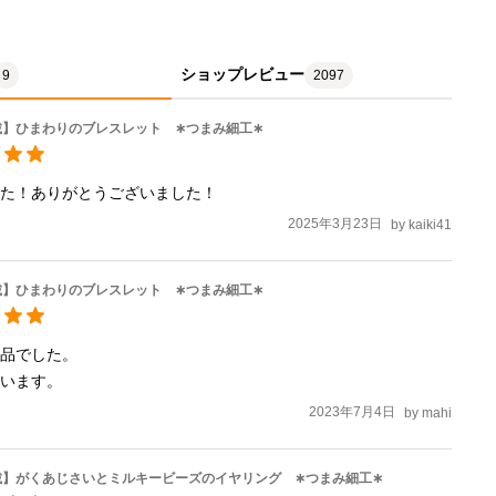
ショップレビュー
9
2097
載】ひまわりのブレスレット ∗つまみ細工∗
した！ありがとうございました！
2025年3月23日
by
kaiki41
載】ひまわりのブレスレット ∗つまみ細工∗
品でした。

ざいます。
2023年7月4日
by
mahi
載】がくあじさいとミルキービーズのイヤリング ∗つまみ細工∗