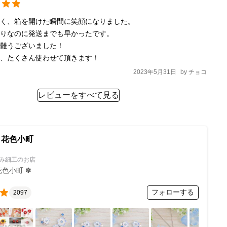
く、箱を開けた瞬間に笑顔になりました。

りなのに発送までも早かったです。

難うございました！

節、たくさん使わせて頂きます！
2023年5月31日
by
チョコ
レビューをすべて見る
 花色小町
み細工のお店
花色小町 ✽
フォローする
2097