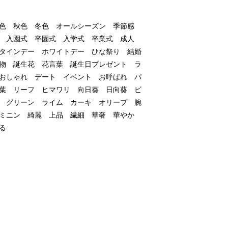
色　秋色　冬色　オールシーズン　季節感　
　入園式　卒園式　入学式　卒業式　成人
タインデー　ホワイトデー　ひな祭り　結婚
物　誕生花　花言葉　誕生日プレゼント　ラ
おしゃれ　デート　イベント　お呼ばれ　パ
葉　リーフ　ヒマワリ　向日葵　日向葵　ビ
　グリーン　ライム　カーキ　オリーブ　腕
ミニン　綺麗　上品　繊細　華奢　華やか　