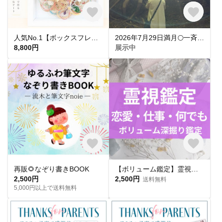
人気No.1【ボックスフレームタイプ】水引アート✾ご祝儀袋リメイク✾結婚式の思い出を世界に一つだけの特別なアートへ♪
2026年7月29日満月🌕一斉ヒーリング🌈✨
8,800円
展示中
再販🌻なぞり書きBOOK
【ボリューム鑑定】霊視タロット占い｜霊感×タロットで運命を読み解く
2,500円
2,500円
送料無料
5,000円以上で送料無料