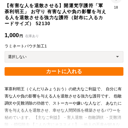
【有害な人を退散させる】開運梵字護符「軍
18
荼利明王」 お守り 有害な人や負の影響を与え
る人を退散させる強力な護符（財布に入るカ
ードサイズ） 52130
1,000
円
在庫あり
ラミネートパウチ加工1
カートに入れる
軍荼利明王（ぐんだりみょうおう）の絶大なご利益で、 自分に有
害な人や負の影響を与える人を退散させる強力な護符です。 怨敵
調伏や災難消除の功徳で、ストーカーや嫌いな人など、 あなたに
害を与える人を退散させ、幸せな人間関係を構築させるパワーを
秘めています。 【主なご利益】 ・害人退散 ・怨敵調伏 ・災難消
除 ・煩悩除去 【こんな方にオススメ！】 ・他人の不幸が好きな