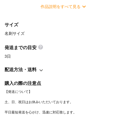
人に罰を与えたい ・尊重せず見下してくる人を遠ざけたい ・傲慢
作品説明をすべて見る
なトラブルメーカーを黙らせたい ・嫉妬深いネガティブな人と別
れたい 梵字は神仏を一字で表す神聖な文字で、様々な意味とご利
サイズ
益があります。 開運梵字護符は、密教秘伝の奥義が結実した歴史
と由緒を秘めた正式な護符です。 さっそく財布に入れ、身をもっ
名刺サイズ
てその凄さを体験してください。 【軍荼利明王を祀る主な寺院】
・常福寺（三重県） ・醍醐寺（京都府） ・瑞巌寺（宮城県）
発送までの目安
【発送について】 護符が濡れない様に梱包し、 クリックポストに
3日
て1〜3 日で当店より出荷致します。 土,日,祝は定休日につき翌日
発送となります。 ※複数購入の場合はまとめてお届け致します。
配送方法・送料
【ラミネート加工オプション】 有料オプションにて、ほぼ全ての
商品に「ラミネートパウチ加工」をお選びいただけます。 防水、
購入の際の注意点
防汚、色落ち、磨耗の防止になり、作品の美観が長持ちします。
またラミネート加工により、ツヤのあるグロス仕様に仕上がる事
で 高級感が増して作品のステータスもアップします。