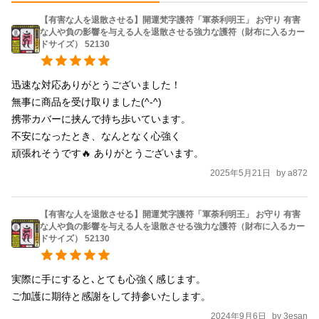
【有害な人を退散させる】開運梵字護符「軍荼利明王」 お守り 有害
な人や負の影響を与える人を退散させる強力な護符（財布に入るカー
ドサイズ） 52130
迅速な対応ありがとうございました！

無事に商品を受け取りました(^-^)

携帯カバーに挟んで持ち歩いています。

不安になったとき、なんとなく心強く

頑張れそうです🔥 ありがとうございます。
2025年5月21日
by
a872
【有害な人を退散させる】開運梵字護符「軍荼利明王」 お守り 有害
な人や負の影響を与える人を退散させる強力な護符（財布に入るカー
ドサイズ） 52130
実際に手にすると､とても心強く感じます。

ご加護に期待と感謝をして持参いたします。
2024年9月6日
by
3esan