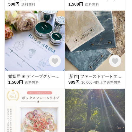
500円
1,500円
送料無料
送料無料
婚姻届 ✳︎ ディープグリーン 名入れ シンプル おしゃれ 指輪 プロポーズ 結婚 ［お名前・記念日をお入れします◎］［役所へ提出できる婚姻届］
[新作] ファーストアートタグ クリアタグ アクリルタグ フィンガーアートタグ アートタグ
1,500円
999円
送料無料
10,000円以上で送料無料