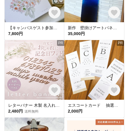
【キャンバスゲスト参加型結婚証明書】ウエディングツリー/結婚誓約書/ゲスト参加型/結婚証明/ゲスト参加型結婚証明書/ゲスト参加型結婚証明 ウェルカムツリー/キャンバス結婚証明書
新作 壁掛けアートパネル 鯨の海 ホエール ブルーシー クジラの親子 水中90×25
7,800円
35,000円
PR
PR
レターバナー 木製 名入れできる 送料無料 オシャレな写真撮影に マタニティーフォト ニューボーンフォト 100日 誕生日 月齢 出産祝い 飾り付け インスタ映え 寝相アート 赤ちゃん プレゼント 飾
エスコートカード 抽選チケット(切り取り線入り)付き 20枚セット【追加1枚 70円～】
2,480円
2,000円
送料無料