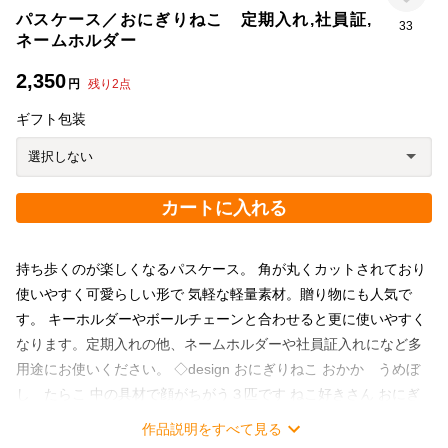
パスケース／おにぎりねこ 定期入れ,社員証,
33
ネームホルダー
2,350
円
残り
2
点
ギフト包装
カートに入れる
持ち歩くのが楽しくなるパスケース。 角が丸くカットされており
使いやすく可愛らしい形で 気軽な軽量素材。贈り物にも人気で
す。 キーホルダーやボールチェーンと合わせると更に使いやすく
なります。定期入れの他、ネームホルダーや社員証入れになど多
用途にお使いください。 ◇design おにぎりねこ おかか うめぼ
し たらこ 中の具材で顔がちがう３匹です ねこ好きさん おにぎ
り好きさん アウトドア派 学生さん 贈り物にも◎ パスケース素
作品説明をすべて見る
材：合皮 パスケースの用途：定期入れ、ICカード入れ、社員証、