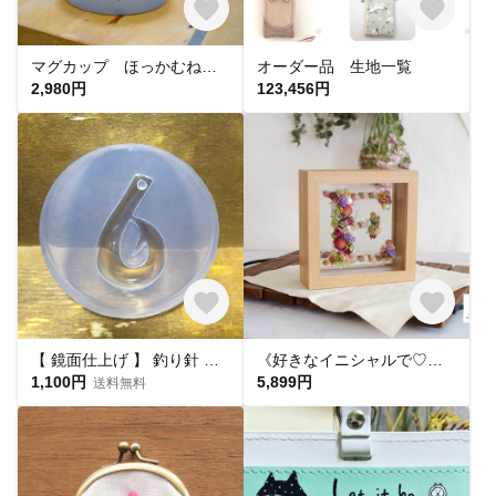
マグカップ ほっかむねこ進化論 #猫 #水色
オーダー品 生地一覧
2,980円
123,456円
【 鏡面仕上げ 】 釣り針 型 シリコンモールド 樹脂型取り 【 C-38 】#ulcute
《好きなイニシャルで♡誕生日/送別/結婚祝い》カラフルフラワー♪プリザーブドフラワーとドライフラワーのガラスフレームglassart_alphabet（1個）
1,100円
5,899円
送料無料