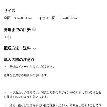
免許証、保険証など 《関連用語》 Suica、PASMO、ICカード、財
サイズ
布、カードケース、カードホルダー、ネームホルダー、ICカード
ホルダー
全面 80㎜×105㎜ イラスト面 66㎜×105㎜
発送までの目安
30日
配送方法・送料
購入の際の注意点
・　一点あたりの価格です。写真に複数のデザインが紹介されている場合も
お間違えのないようお願いします。
・　極力、雨などに濡らさない様ご注意ください。繰り返し濡らすことで本