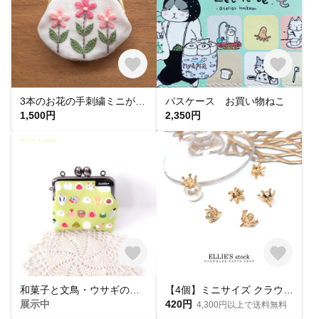
3本のお花の手刺繍ミニがま口（ピンク）
パスケース お買い物ねこ
1,500円
2,350円
和菓子と文鳥・ウサギの小さながま口
【4個】ミニサイズ クラウン ヒートンキャップ/9mm[ゴールド]【HE-002】
展示中
420円
4,300円以上で送料無料