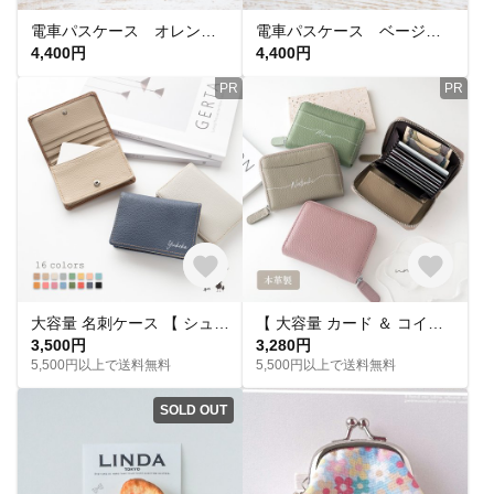
電車パスケース オレンジ・緑 レザー
電車パスケース ベージュ・青 レザー
4,400円
4,400円
PR
PR
大容量 名刺ケース 【 シュリンクレザー 】 名入れ 本革 カード収納 大容量 推し活 贈り物 HW60K
【 大容量 カード ＆ コインケース 名入れ 】 本革 ミニ財布 カードケース くすみカラー スキミング 防止 小銭入れ 文字入れ HR05U
3,500円
3,280円
5,500円以上で送料無料
5,500円以上で送料無料
SOLD OUT