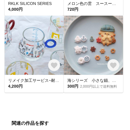
RKLK SILICON SERIES
メロン色の雲 スースー石けん・メンクリ4％【手作り石鹸】
4,000円
720円
リメイク加工サービス~耐熱ガラスびん~
海シリーズ 小さな錨、舵輪、浮き輪
4,200円
300円
2,000円以上で送料無料
関連の作品を探す