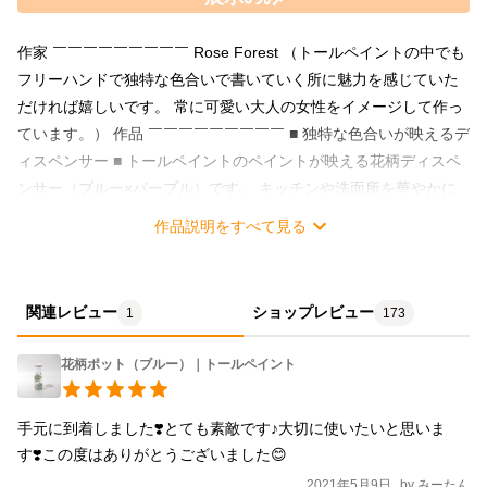
作家 ￣￣￣￣￣￣￣￣￣ Rose Forest （トールペイントの中でも
フリーハンドで独特な色合いで書いていく所に魅力を感じていた
だければ嬉しいです。 常に可愛い大人の女性をイメージして作っ
ています。） 作品 ￣￣￣￣￣￣￣￣￣ ■ 独特な色合いが映えるデ
ィスペンサー ■ トールペイントのペイントが映える花柄ディスペ
ンサー（ブルー×パープル）です。 キッチンや洗面所を華やかに
彩ってみてはいかがでしょうか。 サイズ ￣￣￣￣￣￣￣￣￣ 約
作品説明をすべて見る
直径 8cm × 高さ 20cm ※一番大きい部分で計測しています。 種類
￣￣￣￣￣￣￣￣￣ ※価格は1個あたりのお値段となっていま
す。 ご希望のアルファベットを、ご注文の際『備考欄』にてお
関連レビュー
ショップレビュー
1
173
知らせください。 A（写真左）：SOLD OUT B（写真右）：在
庫 1
花柄ポット（ブルー）｜トールペイント
手元に到着しました❣️とても素敵です♪大切に使いたいと思いま
す❣️この度はありがとうございました😊
2021年5月9日
by
みーたん