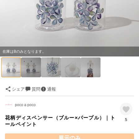
在庫はBのみとなります。
シェア
質問
通報
poco a poco
花柄ディスペンサー（ブルー×パープル）｜ト
5
ールペイント
展示のみ