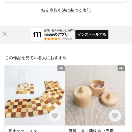
特定商取引法に基づく表記
お買いものがもっとお得に
minneのアプリ
インストールする
3
万件以上
この作品を見ている人におすすめ
PR
PR
寄木のコースター
再販・卓上薬味壺（専用さじ付き）KC051