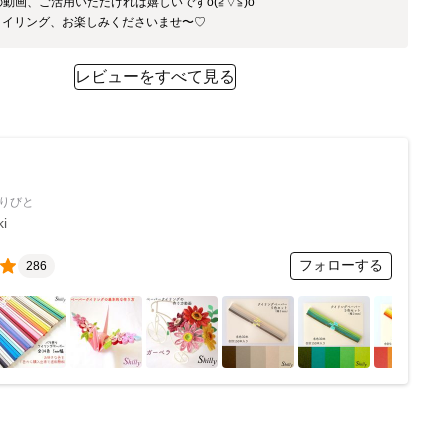
eの動画、ご活用いただければ嬉しいですo(≧▽≦)o

クイリング、お楽しみくださいませ〜♡
レビューをすべて見る
りびと
ki
フォローする
286