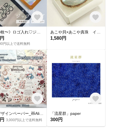
《50枚〜》ロゴ入れ♡ジップバッグ②
あこや貝×あこや真珠 インテリア
0円
1,580円
,000円以上で送料無料
A4デザインペーパー_🧸Alice bear🧸🎀アンティーク𓊆8月新作𓊇
「流星群」paper
0円
300円
3,000円以上で送料無料