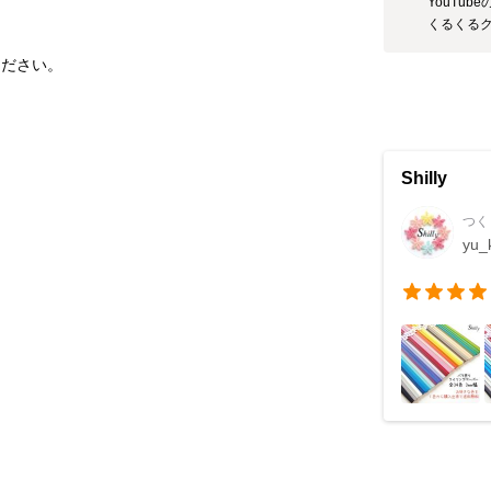
YouTub
くるくる
Shilly
つく
yu_