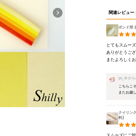
関連レビュー
ボンド用
とてもスムーズ
ありがとうござい
またよろしく
yu_ki
から
こちらこそ
またお越
クイリン
料】
スムーズにご対