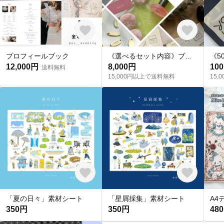
プロフィールブック
《選べるセット内容》ブランド スターターセット
12,000円
8,000円
10
送料無料
15,000円以上で送料無料
15
「夏の日々」素材シート
「星屑採集」素材シート
350円
350円
48