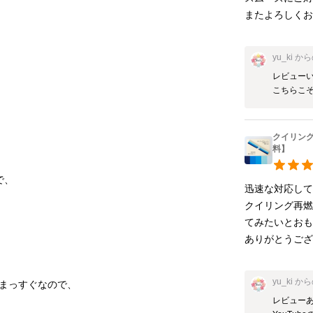
またよろしくお
yu_ki
から
レビューい
こちらこ
クイリン
料】
迅速な対応してく
クイリング再燃
てみたいとおも
ありがとうござい
yu_ki
から
レビューあ