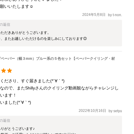
願いいたします☺️
2024年5月8日
by
t-non.
の返信
ただきありがとうございます。

そ、またお越しいただけるのを楽しみにしております😊
グペーパー（幅３mm）ブルー系の５色セット【ペーパークイリング・材
ださり、すぐ届きました(*´∀｀*)

なので、またShillyさんのクイリング動画観ながらチャレンジし
います！

ました(*´∀｀*)
2022年10月16日
by
setyu
の返信
りがとうございます♪
