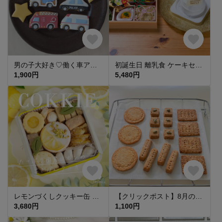
男の子大好き♡働く車アイシングクッキー 5個&小さな星3個セット
初誕生日 離乳食 ケーキセット
1,900円
5,480円
レモンづくしクッキー缶 アイシングクッキー ギフト 手土産 琥珀糖 レモンピール レモン ジャムサンド お中元 暑中お見舞い
【クリックポスト】8月のクッキーセット
3,680円
1,100円