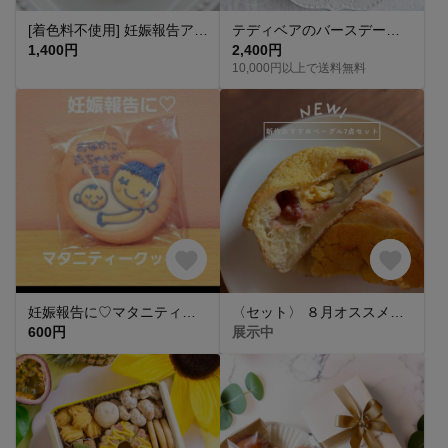
[着色料不使用] 妊娠報告アイシングクッキー
テディベアのバースデークッキーセット
1,400円
2,400円
10,000円以上で送料無料
妊娠報告に♡マタニティークッキー【複数個購入可🍼】
〈セット〉 ８月オススメベーグル7点セット ベーグル 手捏ね 国産小麦 湯種
600円
展示中