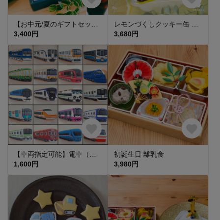
【お中元/夏のギフトセット】プレゼントにも最適! ପ(⑅ˊᵕˋ⑅)ଓ アイスコーヒー無糖3本 ギフトセット
レモンづくしクッキー缶 アイシングクッキー ギフト 手土産 琥珀糖 レモンピール レモン ジャムサンド お中元 暑中お見舞い
3,400円
3,680円
【車両指定可能】電車（斜め）アイシングクッキー【fufua】
初誕生日 離乳食
1,600円
3,980円