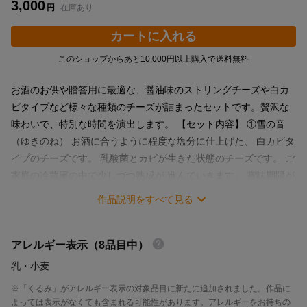
3,000
円
在庫あり
カートに入れる
このショップからあと10,000円以上購入で送料無料
お酒のお供や贈答用に最適な、醤油味のストリングチーズや白カ
ビタイプなど様々な種類のチーズが詰まったセットです。贅沢な
味わいで、特別な時間を演出します。 【セット内容】 ①雪の音
（ゆきのね） お酒に合うように程度な塩分に仕上げた、 白カビタ
イプのチーズです。 乳酸菌とカビが生きた状態のチーズです。 ご
家庭の冷蔵庫の中で少しづつ熟成が 進んでいきます。 賞味期限が
近づくにつれ、徐々に柔らかくなり、 味も香りも増していきま
作品説明をすべて見る
す。 ②ストリング・しおかぜ 産地でしかなかなか手に入らない
「本ししゃも」 の感動的な美味しさを多くの人に知って もらいた
と、「本ししゃも」を粉末にして、 ストリングチーズに練りこみ
アレルギー表示（8品目中）
ました。 また、ししゃものダシ醤油に漬けこみ、 風味豊かなおつ
乳
・小麦
まみにしました。 https://www.instagram.com/p/CBcOnwrFjW1/?
※「くるみ」がアレルギー表示の対象品目に新たに追加されました。作品に
utm_source=ig_web_copy_link ③はじめのチーズ ヨーロッパでト
よっては表示がなくても含まれる可能性があります。アレルギーをお持ちの