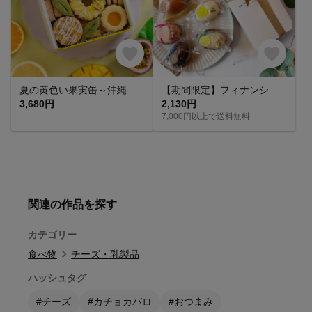
夏の黄色い果実缶～沖縄パインとパッション、果実香る夏のはじまり～｜夏ギフト クッキー缶 お中元 手土産 サマーギフト 焼き菓子 詰め合わせ お菓子 ドライフルーツ
【期間限定】フィナンシェ日和(プレーン)と季節のケーキ４種アソートセット☆フィナンシェ・パイナップル・コーヒー・レモン・桃
3,680円
2,130円
7,000円以上で送料無料
関連の作品を探す
カテゴリー
食べ物
チーズ・乳製品
ハッシュタグ
#チーズ
#カチョカバロ
#おつまみ