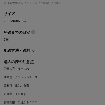
ムと呼ばれるチーズを モデルに作られたチーズです。 ナッツを思
方は必ず購入前にショップにご確認ください。
わせるコクと香りが特徴の チーズです。 そのままスライスして、
おつまみに。 薄く削ってバゲットの上に乗せたり、 すりおろした
サイズ
り、 煮込み料理のコク出しに使ったり、 工夫次第で色々と楽しめ
230×300×70㎜
ます。 ④カチョカバロ ひょうたんの形がかわいらしい チーズで
す。 焼くと香りが増して、より一層 おいしく召し上がれます。
発送までの目安
スライスしたカチョカバロの両面を 強火でサッと焼いたカチョカ
7日
バロ ステーキやピザなどのオーブン料理 に最適です。 ASUKA(ア
スカ)のチーズ工房の 人気商品を詰め合わせました。 日本酒や泡
配送方法・送料
盛に合わせたい時は「ストリング・しおかぜ」 ワインの時は「雪
の音」 ビールには「カチョカバロ」をサッと炙って、 ブラックペ
購入の際の注意点
ッパーを振る・・・など、 その日のお酒や気分によって、選べる
セットです。 急な来客時のおもてなし料理に使ったり、 お正月の
おうちカフェ、 内祝ギフトなどにも最適なセットです。