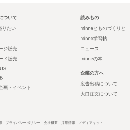
について
読みもの
で売りたい
minneとものづくりと
minne学習帖
ージ販売
ニュース
ード販売
minneの本
LUS
企業の方へ
AB
広告出稿について
企画・イベント
大口注文について
用
プライバシーポリシー
会社概要
採用情報
メディアキット