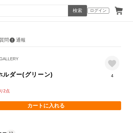
検索
ログイン
質問
通報
 GALLERY
ホルダー(グリーン)
4
り
2
点
カートに入れる