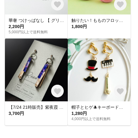
華奢 つけっぱなし 【 グリッターネックレス 】きらきら シンプル 水濡れ OK＊ゴールド シルバー ピンクゴールド 金アレ対応 オールシーズン プレゼント 夏
触りたい！もものフロッキーチャーム
2,200円
1,800円
5,000円以上で送料無料
【7/24 21時販売】紫夜霞 SHIYAKA ピアス【大人 モード 紫 青 アクリルピアス 軽い 揺れる シンプル】
帽子とヒゲ🎩キーボードとマイク🎤音楽モチーフのアシメイヤリングピアス
3,700円
1,280円
4,000円以上で送料無料