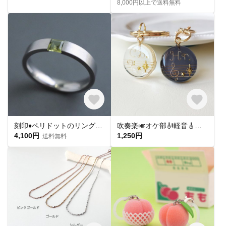
8,000円以上で送料無料
刻印♦︎ペリドットのリング♦︎天然石♦誕生石♦サージカルステンレス【square】
吹奏楽🎺オケ部🎻軽音🎸合唱🎶楽器大好きなあなたに🎹パート譜キーホルダー🎼 ☆受注製作☆名入れ可、ギフトにも(青春応援、音楽、音符、ブラバン、ピアノ)
4,100円
1,250円
送料無料