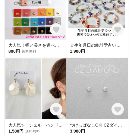
大人気！幅と長さを選べる銀テープストラップキット
☆生年月日の統計学占いから作る世界にひとつのパワーストーンブレスレット☆
800円
1,900円
送料無料
大人気✨ シェル ハンドメイド ピアス イヤリング チタンピアス 樹脂ピアス 夏ピアス シンプル
つけっぱなしOK! CZダイヤ スタッドピアス ハート&キューピッド 金属アレルギー対応 サージカルステンレス スキンピアス スキンジュエリー 繊細 華奢 シンプル 定番
1,580円
3,980円
送料無料