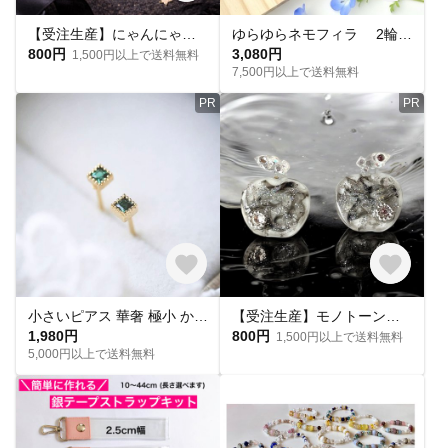
【受注生産】にゃんにゃんにゃんピアス
ゆらゆらネモフィラ 2輪（シルバー）（フック）1328
800円
3,080円
1,500円以上で送料無料
7,500円以上で送料無料
PR
PR
小さいピアス 華奢 極小 かわいい 定番 シンプル 軽い 14kgp スクエアピアス ジルコニア エメラルド 一粒 ミニピアス 上品 定番 小さめ 小ぶり 1粒 緑 グリーン 重ね付け
【受注生産】モノトーンのりんごピアス･イヤリング
1,980円
800円
1,500円以上で送料無料
5,000円以上で送料無料