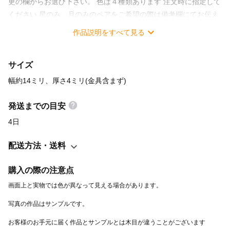
更の欄からお選び下さい。 色は４種類あります 注文時に指定して
ください 星のみ、月のみのペアをご希望の際は備考欄にてお伝え
ください。 ・色の種類と現在の在庫状況 ① カリン 在
作品説明をすべて見る
庫〇 ② メープル 在庫〇 ③ ケヤキ 在庫〇
④ コクタン 在庫〇 上記在庫が×のものはご注文いただ
サイズ
けません ・サイズ 幅約14ミリ、厚さ4ミリ(金具含まず) ・使用金
具 ピアス金具 チタン製（金属キャッチ付） イヤリング金具 ネ
幅約14ミリ、厚さ4ミリ(金具含まず)
ジばね式 真鍮合金製 金属アレルギーの方はご注意ください こち
らのピアス、イヤリングは水にぬれると 木が水を吸って金具との
発送までの目安
接着面が弱くなる事がまれにございます 雨の日は、使用を控える
4日
ようお願いいたします
配送方法・送料
購入の際の注意点