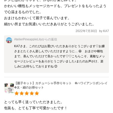
しく記載したレシピとなります。 【お選びいただくオプションは
かわいい梱包もメッセージカードも、プレゼントをもらったよう
以下の2つ！】 ■太のチャームカラー■オプション欄にてご選択く
で心温まるものでした。

ださい A:ブルー B:ピンク C:パープル ■太リボンカラー■備考欄に
おまけもかわいくて親子で喜んでいます。

ご記入ください 「リボンの色；1本目」 「リボンの色；2本目」
細かい所までお気遣いいただきありがとうございました。
色見本画像1～24の番号からそれぞれ選んで「備考欄」から知らせ
2022年7月30日
by
KA7
てね！ 《細リボンカラー》 太のカラーに準じたお色(おそろい)を
AtelierPineappleLily
からの返信
ご用意させていただきます。 異なるカラーでのご希望がございま
KA7さま、このたびはお選びいただきありがとうございます♡お嬢
したら、お気軽にお知らせください♪ ★ほかの詳細はそれぞれの
さまとたくさん楽しんでいただけますように… 😄　おまけや梱包
ページをご参照ください★ 太→
まで、喜んでいただけて良かったです♡♡こちらこそ、素敵なメッ
https://minne.com/items/20162058 細→
セージとレビューをありがとうございました♪またのお声がけ、楽
https://minne.com/items/20177521 ※リボンの在庫状況により、3
しみにお待ちしておりますね 😊
～5日ほどお待たせする場合もございます。ご了承くださいませ。
個別のリクエストにも対応しております。 ご不明点等、お気軽に
【親子キット】カチューシャ手作りキット ✤ハワイアンリボンレイ
お問い合わせください♪(^-^)
✤太・細のお得セット
とっても早く送っていただきました。

包装も、とても丁寧で可愛かったです！