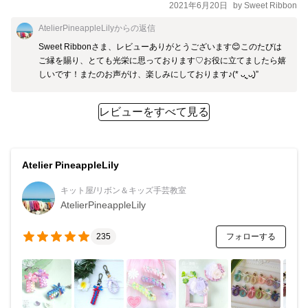
2021年6月20日
by
Sweet Ribbon
AtelierPineappleLily
からの返信
Sweet Ribbonさま、レビューありがとうございます😊このたびは
ご縁を賜り、とても光栄に思っております♡お役に立てましたら嬉
しいです！またのお声がけ、楽しみにしております♪(* ᴗ͈ˬᴗ͈)”
レビューをすべて見る
Atelier PineappleLily
キット屋/リボン＆キッズ手芸教室
AtelierPineappleLily
フォローする
235