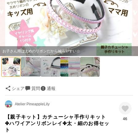
お子さん用は太めのリボンだから編みやすい☆
シェア
質問
通報
Atelier PineappleLily
【親子キット】カチューシャ手作りキット
46
✤ハワイアンリボンレイ✤太・細のお得セッ
ト