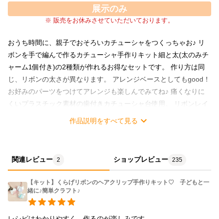
展示のみ
※ 販売をお休みさせていただいております。
おうち時間に、親子でおそろいカチューシャをつくっちゃお♪ リ
ボンを手で編んで作るカチューシャ手作りキット細と太(太のみチ
ャーム1個付き)の2種類が作れるお得なセットです。 作り方は同
じ、リボンの太さが異なります。 アレンジベースとしてもgood！
お好みのパーツをつけてアレンジも楽しんでみてね♪ 痛くなりに
くいプラスチック素材の歯付きカチューシャ台使用。 リボンレイ
初心者の方の入門用おうちレッスンにも♪太→細の順に練習ができ
作品説明をすべて見る
て完璧マスターできますヨ(^-^* *ꕤ Atelier PineappleLily☺リボン
レイレッスンキット ꕤ* 通信講座みたいに分かりやすいレシピ♪
対面レッスンみたいに質問OK♪ ～✧Hawaiian Ribbonlei for
関連レビュー
ショップレビュー
2
235
Mama&Kids✧～ 作り方：あみあみ＆グルー 難易度：★★☆☆☆
～～✧～～✧～～✧～～✧～ ■キット内容■ ○材料 〈細・太の材
【キット】くらげリボンのヘアクリップ手作りキット♡ 子どもと一
料〉 ・リボン2色 ・カチューシャ台 ・仕上げテープ 〈太のみにつ
緒に♪簡単クラフト♪
く材料〉 ・プラチャーム ・オーガンジーリボン ・丸カン2種類 ・
チェーン ○作り方（5＋4枚） 細は大人向け、太は子供向けにやさ
レシピはわかりやすく、作るのが楽しみです。
