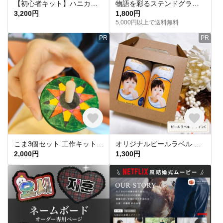
【初心者キット】ハニカム蜜蜂 初心者さん向け 安心動画解説付き
物語を彩るステンドグラス風クラフトセット（バラの小物入れ・壁掛けOK）
3,200円
1,800円
5,000円以上で送料無料
PR
PR
こま3個セット 工作キット おうちでワークショップ ひのきの色変わりこま、ひのきの香りを楽しむ自分で塗って金槌で芯を入れる(サポートツールで安心) マルシェで大人気のいろがわりこまを販売致します。
オリジナルビールラベル C 父の日 敬老の日 プレゼントにも ギフトボックス付き
2,000円
1,300円