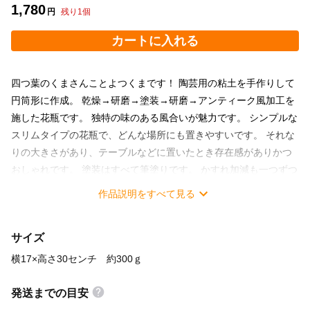
1,780
円
残り
1
個
カートに入れる
四つ葉のくまさんことよつくまです！ 陶芸用の粘土を手作りして
円筒形に作成。 乾燥→研磨→塗装→研磨→アンティーク風加工を
施した花瓶です。 独特の味のある風合いが魅力です。 シンプルな
スリムタイプの花瓶で、どんな場所にも置きやすいです。 それな
りの大きさがあり、テーブルなどに置いたとき存在感がありかつ
おしゃれです。 塗装はすべて筆塗りです。 かすれ加減も一つずつ
違います。 ヤスリのかけ具合で同じ模様には二度とならないの
作品説明をすべて見る
で、 それぞれが一点ものになります。 美しい桔梗の花をたくさん
使用しています。 本体に合わせたブルー系のアレンジで、男性に
サイズ
も好まれると思います。 ブルーとグリーン中心で涼し気な印象で
す。 実物やお花を複数種使用した豪華な仕上がりです。 アンティ
横17×高さ30センチ 約300ｇ
ーク風加工のおしゃれなデザインです。 土を使っていないので衛
生的でいろいろな場所に置けます。 キッチンなどにおしゃれなイ
発送までの目安
ンテリアとしておすすめです。 枯れないアーティフィシャルフラ