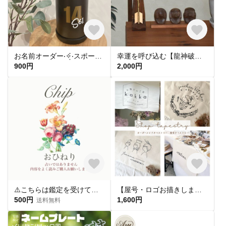
お名前オーダー‧✧̣̇‧スポーツ背番号sticker プレゼント/卒団記念にも◎
幸運を呼び込む【龍神破魔矢】が美しく輝く専用飾り台
900円
2,000円
⚠️こちらは鑑定を受けて頂いたお客様から評価を頂く為のメニューです
【屋号・ロゴお描きします】屋号 タペストリー 布看板 ショップ タペストリー shop ロゴ 看板
500円
1,600円
送料無料