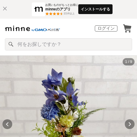
お買いものがもっとお得に
minneのアプリ
インストールする
3
万件以上
ログイン
1 / 9