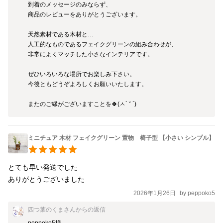
到着のメッセージのみならず、

商品のレビューをありがとうございます。

天然素材である木材と…

人工的なものであるフェイクグリーンの組み合わせが、

非常によくマッチした小さなインテリアです。

ぜひいろいろな場所でお楽しみ下さい。

今後ともどうぞよろしくお願いいたします。

またのご縁がございますことを🍀(ㅅ´ ˘ `)
ミニチュア 木材 フェイクグリーン 置物 椅子型 【小さい シンプル】
とても早い発送でした

ありがとうございました
2026年1月26日
by
peppoko5
四つ葉のくまさん
からの返信
peppoko5様
