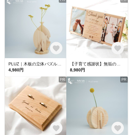
PLUZ｜木板の立体パズル×花瓶 一輪挿し／組み木／ヒノキ／飾れる／インテリア／名入れ無料／ギフトラッピング無料
【子育て感謝状】無垢の木｜両親贈呈品｜フォトフレーム｜写真立て｜生まれた日数
4,980円
8,980円
PR
PR