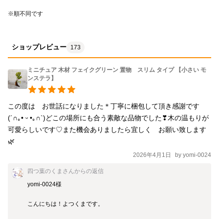
※順不同です
ショップレビュー
173
ミニチュア 木材 フェイクグリーン 置物 スリム タイプ 【小さい モ
ンステラ】
この度は　お世話になりました＊丁寧に梱包して頂き感謝です
(⁠´⁠∩⁠｡⁠•⁠ ⁠ᵕ⁠ ⁠•⁠｡⁠∩⁠`⁠)どこの場所にも合う素敵な品物でした❣木の温もりが
可愛らしいです♡また機会ありましたら宜しく　お願い致します
🌿
2026年4月1日
by
yomi-0024
四つ葉のくまさん
からの返信
yomi-0024様

こんにちは！よつくまです。
