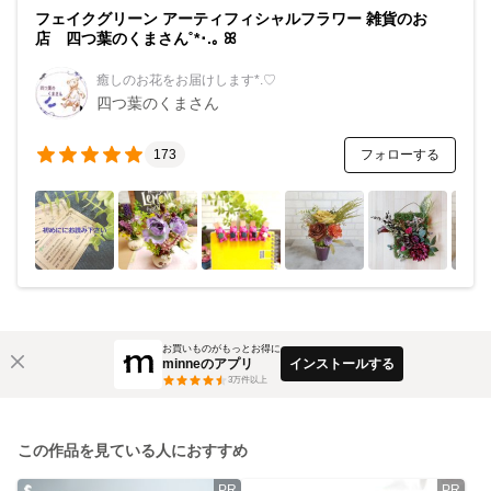
フェイクグリーン アーティフィシャルフラワー 雑貨のお
店 四つ葉のくまさん˚*･.｡ ꕤ
癒しのお花をお届けします*.♡
四つ葉のくまさん
フォローする
173
お買いものがもっとお得に
minneのアプリ
インストールする
3
万件以上
この作品を見ている人におすすめ
PR
PR