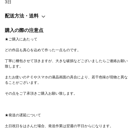
3日
ワーです。 どの季節でも楽しむことが出来ます。 花瓶は二度と同
じものは作れません。手びねりならではの一品ものです。 写真に
配送方法・送料
使用している飾り台や食器、その他雑貨は作品ではありませんの
で付いてきません。 ★素材 陶芸用粘土、アーティフィシャルフラ
購入の際の注意点
ワー、フェイクグリーン、底面ゴム材 ★大きさ 花瓶 横4×高さ
10センチ 飾ったサイズ（せり出し部分含む） 横17センチ×高さ30
センチ 存在感のあるサイズです。 ★お手入れ 基本的には不要で
す 直射日光を避け、たまにやさしく埃を払ってあげて下さい。 末
丁寧に梱包させて頂きますが、大きな破損などございましたらご連絡お願い
長くお付き合いいただければ嬉しく思います。 ★ご注意 お花部分
を手で引っ張ったりすると、花が抜けてしまうことがございま
またお使いのＰＣやスマホの液晶画面の具合により、若干色味が現物と異な
す。 特にお子様が握ったりしないようご注意下さい。 強くこすっ
たりすると塗装がはげる可能性がございます。 ★手作り器につい
て 粘土を手で成形しています。 既製品のように精巧なものではご
ざいません。 歪みやうねりがございますことをご承知の上、ご購
入下さいませ。 本品はアーティフィシャルフラワー専用です。花
を引き抜いて花瓶としてのご利用はできません。 【関連タグ】 ア
ーティフィシャルフラワー フェイクグリーン アレンジ 花瓶 人気
おしゃれ おすすめ アンティーク キッチン インテリア 桔梗 キキョ