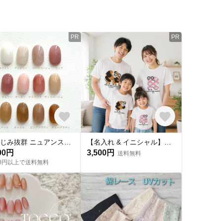
PR
PR
肌なじみ抜群 ニュアンスワンカラーネイルチップNo.15 Simple nailtip
【名入れ & イニシャル】ミケネコ柄プリントTシャツ|親子コーデ|お揃い|アルフレンズ I'm TEE
00円
3,500円
送料無料
000円以上で送料無料