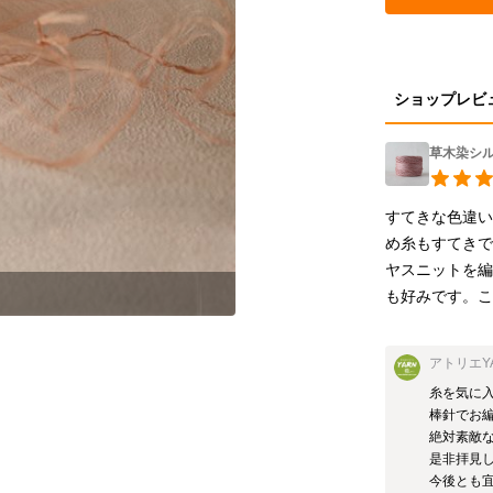
ショップレビ
草木染シ
すてきな色違
め糸もすてきで
ヤスニットを
さくら染の色は顔色を美しくみせ
も好みです。
アトリエY
糸を気に入
棒針でお編
絶対素敵な
是非拝見し
今後とも