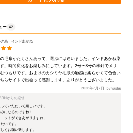
ュー
42
ルク糸 インドあかね
いの毛糸がたくさんあって、選ぶには迷いました。インドあかね染
す。時間変化をお楽しみにしています。2号〜3号の棒針でメリ
編むつもりです。おまけのカシミヤ毛糸の触感は柔らかくて色合い
ます。
広げた
こちらサイトで出会って感謝します。ありがとうございました。
2026年7月7日
by
yashu
ARN
からの返信
っていただいて嬉しいです。

みになるのですね！

ニットができあがりますね。

たいです。

宜しくお願い致します。