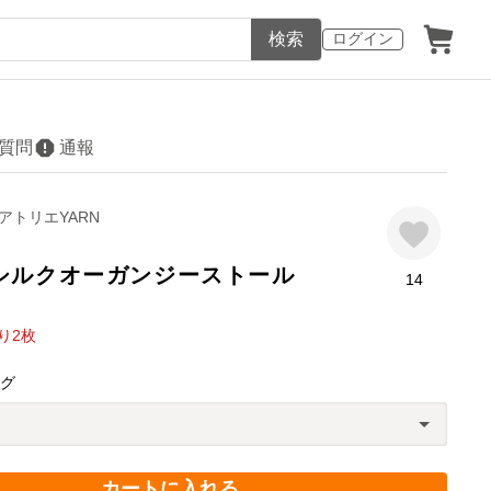
検索
ログイン
質問
通報
アトリエYARN
シルクオーガンジーストール
14
り
2
枚
ング
カートに入れる