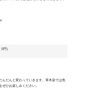
m
：
0
円）
だんだんと変わっていきます。草木染では色