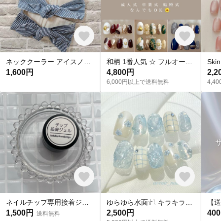
ネッククーラー アイスノン首元用カバー クールネックリングカバー ダブルガーゼ ヒッコリーストライプ
和柄 1番人気 ‪☆ フルオーダー 成人式ネイル 卒業式 入学式 振袖 和装 結婚式 浴衣 うねうねネイル ミラーネイル ネイルチップ トレンドネイル 成人式ネイルチップ マグネットネイル 和柄 お花
1,600円
4,800円
2,2
6,000円以上で送料無料
4,
ネイルチップ専用接着ジェル(1個)
ゆらゆら水面𓍯 キラキラサマーネイル˖ ࣪｡✧
1,500円
2,500円
40
送料無料