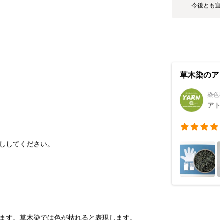
今後とも
草木染のア
染色
アト
ます。草木染では色が枯れると表現します。