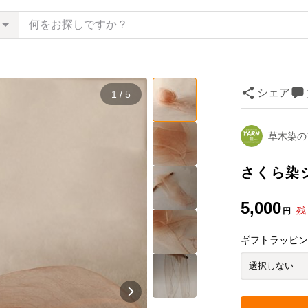
シェア
1 / 5
草木染の
さくら染
5,000
残
円
ギフトラッピ