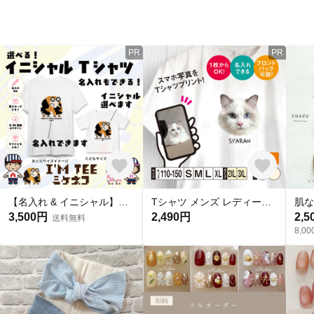
PR
PR
【名入れ & イニシャル】ミケネコ柄プリントTシャツ|親子コーデ|お揃い|アルフレンズ I'm TEE
Tシャツ メンズ レディース 子ども 写真 プリント オーダー 半袖 おしゃれ 猫 犬 ポイント 名入れ
3,500円
2,490円
2,5
送料無料
8,