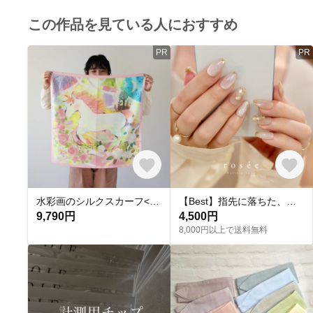
この作品を見ている人におすすめ
PR
PR
水彩画のシルクスカーフ<dream>
【Best】指先に落ちた、ひと雫 nuance bijou No. 27 ブライダル 成人式ネイルチップ
9,790円
4,500円
8,000円以上で送料無料