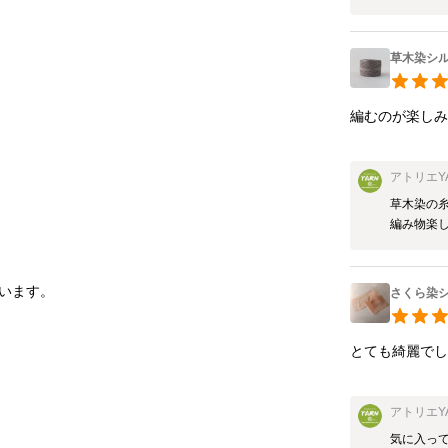
草木染シ
編むのが楽し
アトリエY
草木染の糸
編み物楽
さくら染
とても綺麗で
アトリエY
気に入って