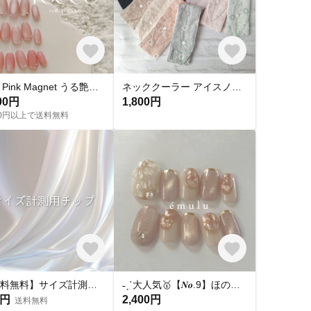
Skin Pink Magnet うる艶 スキンカラーピンクマグネットネイル ネイルチップ
ネッククーラー アイスノン首元ひんやり氷結ベルト用 綿レースマーガレット✕ UVカット
00円
1,800円
400円以上で送料無料
【送料無料】サイズ計測用チップ
˗ˏˋ大人気🥇【𝑵𝒐.9】ほのかに滴る花の蜜🫧 / ネイルチップ 結婚式 成人式 韓国 ニュアンス
0円
2,400円
送料無料