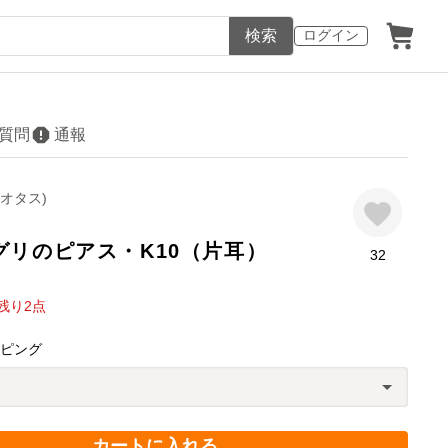
検索
ログイン
質問
通報
(イオタス)
グリのピアス・K10（片耳）
32
残り
2
点
ッピング
カートに入れる