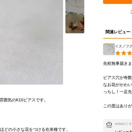
関連レビュー
イヌノフグ
先程無事届きま
ピアス穴が奇
なお花がかわ
っちし！一足先
この度はあり
eotas(イ
レビューあ