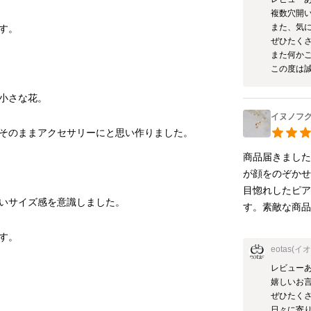
複数穴開い
また、気に
ぜひたくさ
また何かご
この度は
イヌノフグ
商品届きまし
が顔をのぞか
目惚れしたピ
す。素敵な商
eotas(イ
レビューあ
嬉しいお言
ぜひたくさ
日々に寄