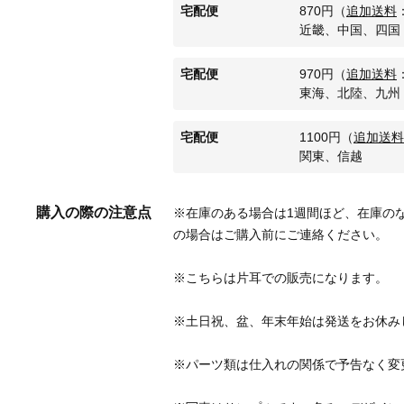
宅配便
870
円
（
追加送料
近畿、中国、四国
宅配便
970
円
（
追加送料
東海、北陸、九州
宅配便
1100
円
（
追加送料
関東、信越
購入の際の注意点
※在庫のある場合は1週間ほど、在庫のな