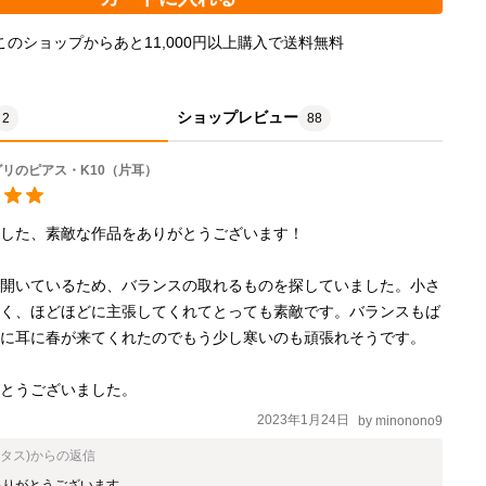
このショップからあと11,000円以上購入で送料無料
ショップレビュー
2
88
リのピアス・K10（片耳）
した、素敵な作品をありがとうございます！

数開いているため、バランスの取れるものを探していました。小さ
1セン
いく、ほどほどに主張してくれてとっても素敵です。バランスもば
に耳に春が来てくれたのでもう少し寒いのも頑張れそうです。

がとうございました。
2023年1月24日
by
minonono9
オタス)
からの返信
りがとうございます。
