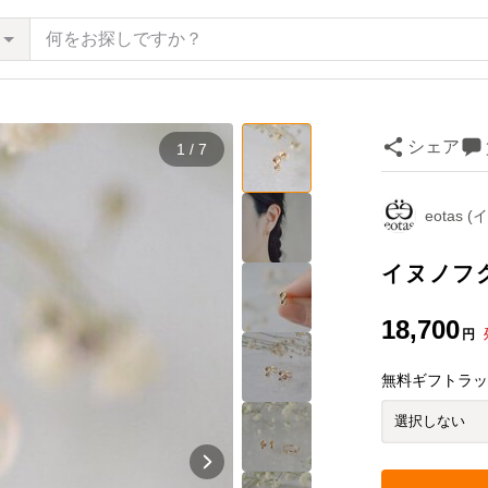
シェア
1 / 7
eotas 
イヌノフ
18,700
円
無料ギフトラ