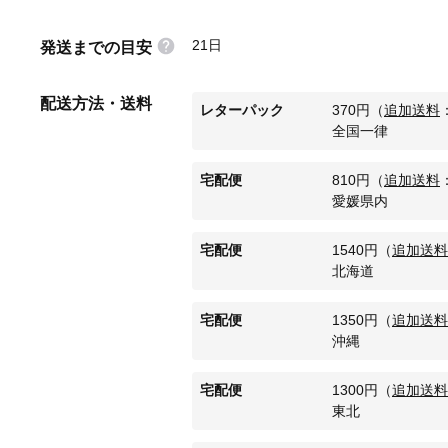
21日
発送までの目安
配送方法・送料
レターパック
370
円
（
追加送料
全国一律
宅配便
810
円
（
追加送料
愛媛県内
宅配便
1540
円
（
追加送料
北海道
宅配便
1350
円
（
追加送料
沖縄
宅配便
1300
円
（
追加送料
東北