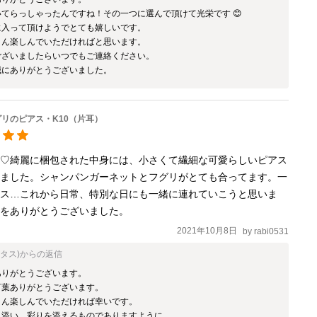
てらっしゃったんですね！その一つに選んで頂けて光栄です 😊

入って頂けようでとても嬉しいです。

ん楽しんでいただければと思います。

ざいましたらいつでもご連絡ください。

誠にありがとうございました。
リのピアス・K10（片耳）
た♡綺麗に梱包された中身には、小さくて繊細な可愛らしいピアス
せました。シャンパンガーネットとフグリがとても合ってます。一
アス…これから日常、特別な日にも一緒に連れていこうと思いま
品をありがとうございました。
2021年10月8日
by
rabi0531
オタス)
からの返信
りがとうございます。

葉ありがとうございます。

ん楽しんでいただければ幸いです。

り添い、彩りを添えるものでありますように。
