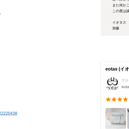
また何かご
この度は誠
イオタス

加藤
eotas (イ
アク
eo
/22220438