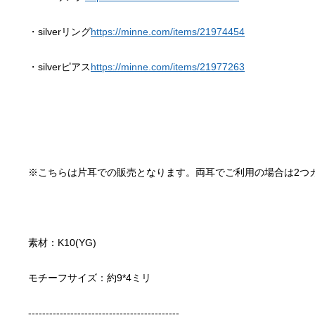
・silverリング
https://minne.com/items/21974454
・silverピアス
https://minne.com/items/21977263