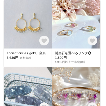
ancient circle ( gold／金糸 ) フープ イヤリング ／ ピアス 糸の耳飾り サージカルステンレスサージカルステンレス 大ぶり 夏 クリア
誕生石を選べるリング💍サークルと六角形の2種類から選べる指輪 アクアマリン アイオライト 水晶 ゴールド シルバー フォークリング 推し活
3,630円
1,500円
送料無料
4,980円以上で送料無料