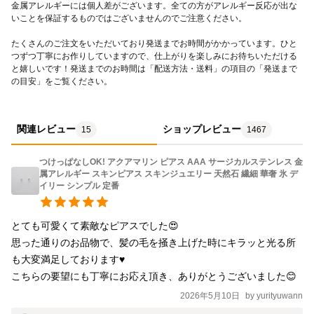
金属アレルギーには個人差がございます。全ての方がアレルギー反応が出な
ださい。 汚れが気になるときは、薄めた中性洗剤や水で軽く洗
いことを保証するものではございませんのでご注意ください。
い、直射日光を避け完全に乾くまで干してください。 ○環境への
たくさんのご注文をいただいており発送までお時間がかかっています。ひと
配慮 有料ギフトラッピングのジュエリーボックスは再生紙で作ら
つずつ丁寧にお作りしていますので、仕上がりを楽しみにお待ちいただける
と嬉しいです！発送までのお時間は「配送方法・送料」の項目の「発送まで
れています。 ギフト用にふさわしいお洒落な質感と環境への配慮
の目安」をご覧ください。
を両立したボックスです。 ○定型メッセージ（無料）オリジナル
メッセージ（有料） オリジナルメッセージのカードをご希望の場
合は、 備考欄に内容をご記入くださいませ。 カードに印刷してボ
関連レビュー
ショップレビュー
15
1467
ックスに同封いたします。 この機会に感謝の気持ちを伝えてみて
はいかがでしょうか。 ブラジル産 アクアマリン AAA サイズ：
つけっぱなしOK! アクアマリン ピアス AAA サージカルステンレス 金
属アレルギー スキンピアス スキンジュエリー 天然石 繊細 華奢 氷 デ
4mm ピアスゲージ：21G（0.7mm） ピアス金属パーツ シルバ
イリー シンプル 定番
ー：サージカルステンレス（SUS316L） ゴールド：サージカルス
テンレス（SUS316L）,ニッケルフリーコーディング ■ アクアマリ
とても可愛くて素敵なピアスでした😍

ンシリーズ 【ネックレス】 https://minne.com/items/17843342
思った通りのお品物で、髪の毛を掻き上げた時にキラッと光る所
【イヤリング】 https://minne.com/items/42449510 ■ michicusaの
も大変満足しております♥️

作品一覧 https://minne.com/@michicusa ■インスタのストーリー
こちらの要望にも丁寧にお応え頂き、ありがとうございました😊
ズではお客様の声やアトリエの様子を発信しています。 「ミチク
2026年5月10日
by
yurityuwann
サジュエリー」で検索してみてください。 デイリー スキンピアス