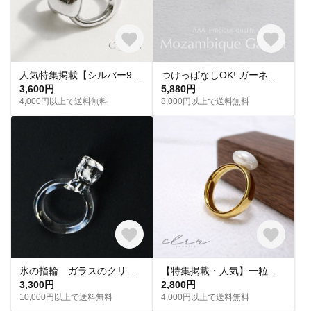
人気特集掲載【シルバー925／ニュアンス シルバーリング】ボリューム／大ぶり｜大人シンプルリング｜高見え｜金属アレルギー対応｜silver925リング｜シルバーアクセサリー｜重ね付け｜ギフト｜刻印｜夏
つけっぱなしOK! ガーネット 一粒ネックレス 金属アレルギー サージカルステンレス スキンネックレス スキンジュエリー 赤 定番
3,600円
5,880円
4,000円以上で送料無料
8,000円以上で送料無料
氷の指輪 ガラスのクリアリング オールガラス製 クールな涼し気アクセサリー 透明感たっぷりアイス
【特集掲載・人気】一粒パールリング｜つけっぱなし｜ 18K仕上げ｜ゴールドリング｜サージカルステンレス316L｜金属アレルギー対応｜デイリー｜フォーマル｜天然石｜シンプル｜大ぶり｜夏
3,300円
2,800円
10,000円以上で送料無料
4,000円以上で送料無料