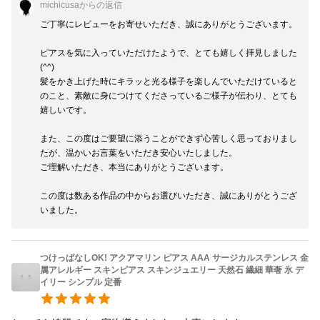
スキンジュエリー アイスブルー 一粒ピアス 繊細 華奢 小さい シン
michicusa
からの返信
プル 春 氷
ご丁寧にレビューをお寄せいただき、誠にありがとうございます。

ピアスを気に入っていただけたようで、とても嬉しく拝見しました
(^^)

髪をかき上げた時にキラッと光る様子を楽しんでいただけていると
のこと、素敵に身につけてくださっているご様子が伝わり、とても
嬉しいです。

また、この度はご要望に添うことができず心苦しく思っておりまし
たが、温かいお言葉をいただき安心いたしました。

ご理解いただき、本当にありがとうございます。

この度は数ある作品の中からお選びいただき、誠にありがとうござ
いました。
つけっぱなしOK! アクアマリン ピアス AAA サージカルステンレス 金
属アレルギー スキンピアス スキンジュエリー 天然石 繊細 華奢 氷 デ
イリー シンプル 定番