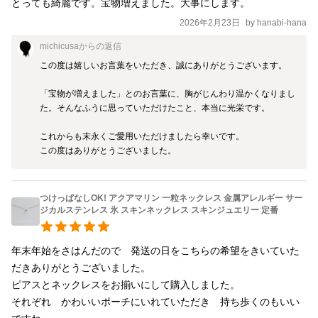
とっても綺麗です。宝物増えました。大事にします。
2026年2月23日
by
hanabi-hana
michicusa
からの返信
この度は嬉しいお言葉をいただき、誠にありがとうございます。

「宝物が増えました」とのお言葉に、胸がじんわり温かくなりまし
た。そんなふうに思っていただけたこと、本当に光栄です。

これからも末永くご愛用いただけましたら幸いです。

この度はありがとうございました。
つけっぱなしOK! アクアマリン 一粒ネックレス 金属アレルギー サー
ジカルステンレス 氷 スキンネックレス スキンジュエリー 定番
年末年始をさはんだので　発送の日をこちらの希望をきいていた
だきありがとうございました。

ピアスとネックレスをお揃いにして購入しました。

それぞれ　かわいいポーチにいれていただき　持ち歩くのもいい