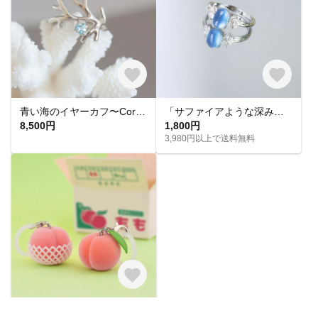
青い海のイヤーカフ〜CoralMotif〜（シルバー／銀製）/片耳用 【受注生産】
「サファイアような深みあるブルー」天然アクアマリン *リング♪
8,500円
1,800円
3,980円以上で送料無料
触りたい！もものフロッキーチャーム