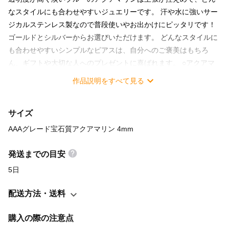
なスタイルにも合わせやすいジュエリーです。 汗や水に強いサー
ジカルステンレス製なので普段使いやお出かけにピッタリです！
ゴールドとシルバーからお選びいただけます。 どんなスタイルに
も合わせやすいシンプルなピアスは、自分へのご褒美はもちろ
ん、ギフトや大切な人へのプレゼントに喜ばれます。 ○アクアマ
リン（AAAグレード） ラテン語で「海の水」の意味を持つアクア
作品説明をすべて見る
マリン。古代ローマでは海の力が宿った宝石とされていました。
高い透明度と淡いブルーが織りなす上品な輝きは、どんなスタイ
サイズ
ルにも優美な彩りを添えます。 普段使いはもちろん、特別な日の
装いにも最適です。宝石質AAAグレードのアクアマリンをご用意
AAAグレード宝石質アクアマリン 4mm
しました。 ○つけっぱなしOK！サージカルステンレスピアス
（SUS316L） アクセサリーに使用されるステンレスの種類の中で
発送までの目安
もSUS316Lは医療器具にも使われるほど人体にやさしいステンレ
5日
スです。 汗や水に強く、海やプール、温泉でも変色や劣化しにく
く、つけっぱなしにしても失敗のない素材です。 金属表面の不動
配送方法・送料
体皮膜が金属と肌が直接触れるのを防ぐので金属アレルギーの方
やそうでない方にもおすすめです。 ○お手入れ方法 普段のお手入
購入の際の注意点
れは柔らかい布でほこりを拭き、風通しの良い場所に保管してく