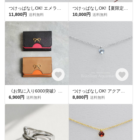
つけっぱなしOK! エメラルド AAA 一粒ネックレス スキンネックレス スキンジュエリー 金属アレルギー サージカルステンレス チェーン 定番
つけっぱなしOK!【夏限定 福袋】イヤリング ネックレス 金属アレルギー対応 サージカルステンレス ギフト プレゼント 定番
11,800円
10,000円
送料無料
送料無料
《お気に入り6000突破》大人可愛く決める｜リボンチャーム名刺入れ・カードケース｜レディース 名刺入れ 名刺ケース カードケース カードホルダー レザーケース カード入れ バイカラー 本革 本皮
つけっぱなしOK! アクアマリン 一粒ネックレス 金属アレルギー サージカルステンレス 氷 スキンネックレス スキンジュエリー 定番
6,900円
8,800円
送料無料
送料無料