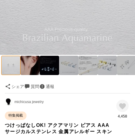
シェア
質問
通報
michicusa jewelry
特集掲載
4,458
つけっぱなしOK! アクアマリン ピアス AAA
サージカルステンレス 金属アレルギー スキン