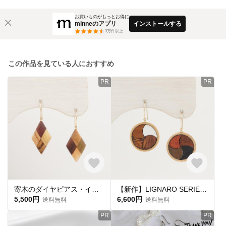
お買いものがもっとお得に
minneのアプリ
インストールする
3
万件以上
この作品を見ている人におすすめ
PR
PR
寄木のダイヤピアス・イヤリング
【新作】LIGNARO SERIES ラウンド 流線交差 ピアス・イヤリング
5,500円
6,600円
送料無料
送料無料
PR
PR