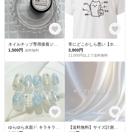
ネイルチップ専用接着ジェル(1個)
常にどこかしら悪い【ホワイト】ekot Tシャツ <イラスト：タカ（笹川ラメ子）>
1,500円
3,900円
送料無料
11,000円以上で送料無料
ゆらゆら水面𓍯 キラキラサマーネイル˖ ࣪｡✧
【送料無料】サイズ計測用チップ