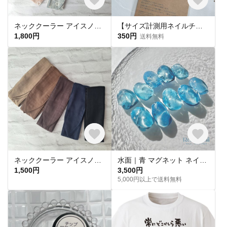
ネッククーラー アイスノン首元ひんやり氷結ベルト用 綿レースマーガレット✕ UVカット
【サイズ計測用ネイルチップ】
1,800円
350円
送料無料
ネッククーラー アイスノン首元用 カバー 保冷剤カバー クールリング ・アイスリングカバー ダブルガーゼ
水面｜青 マグネット ネイルチップ 海 水光 氷 水族館
1,500円
3,500円
5,000円以上で送料無料