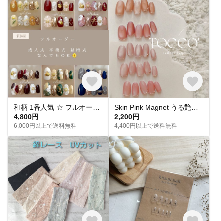
和柄 1番人気 ‪☆ フルオーダー 成人式ネイル 卒業式 入学式 振袖 和装 結婚式 浴衣 うねうねネイル ミラーネイル ネイルチップ トレンドネイル 成人式ネイルチップ マグネットネイル 和柄 お花
Skin Pink Magnet うる艶 スキンカラーピンクマグネットネイル ネイルチップ
4,800円
2,200円
6,000円以上で送料無料
4,400円以上で送料無料