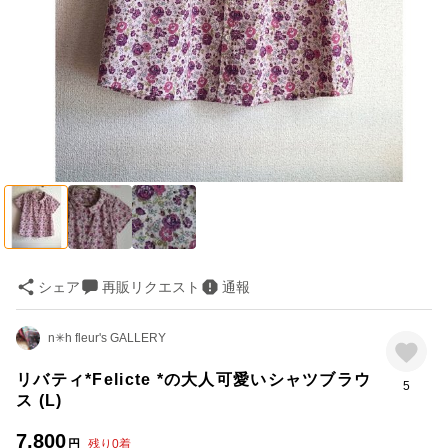
シェア
再販リクエスト
通報
n✳︎h fleur's GALLERY
リバティ*Felicte *の大人可愛いシャツブラウ
5
ス (L)
7,800
円
残り
0
着