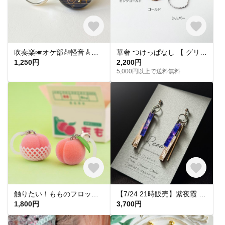
吹奏楽🎺オケ部🎻軽音🎸合唱🎶楽器大好きなあなたに🎹パート譜キーホルダー🎼 ☆受注製作☆名入れ可、ギフトにも(青春応援、音楽、音符、ブラバン、ピアノ)
華奢 つけっぱなし 【 グリッターネックレス 】きらきら シンプル 水濡れ OK＊ゴールド シルバー ピンクゴールド 金アレ対応 オールシーズン プレゼント 夏
1,250円
2,200円
5,000円以上で送料無料
触りたい！もものフロッキーチャーム
【7/24 21時販売】紫夜霞 SHIYAKA ピアス【大人 モード 紫 青 アクリルピアス 軽い 揺れる シンプル】
1,800円
3,700円