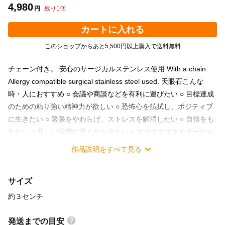
4,980
円
残り
1
個
カートに入れる
このショップからあと5,500円以上購入で送料無料
チェーン付き。 安心のサージカルステンレス使用 With a chain.
Allergy compatible surgical stainless steel used. 天眼石こんな
時・人におすすめ ○ 会議や商談などを有利に運びたい ○ 目標達成
のための粘り強い精神力が欲しい ○ 恐怖心を払拭し、ポジティブ
に生きたい ○ 緊張をやわらげ、ストレスを解消したい ○ 自信をも
ちたい ○ 新しい環境に早くなじみたい ○ マイナスエネルギーから
身を守りたい ○ 大切な人との絆を深めたい ○ 家庭や職場等、対人
作品説明をすべて見る
関係の問題を解決したい ○ コミュニケーション能力を高めたい ○
子宝、安産、健康、長寿のお守りがほしい Recommended for
サイズ
people with such celestial stones ○ Want to carry out meetings
and business negotiations in an advantageous manner ○ I want
約３センチ
persistent mental strength to achieve the goal ○ I want to dispel
fear and live positively ○ I want to relieve tension and relieve
発送までの目安