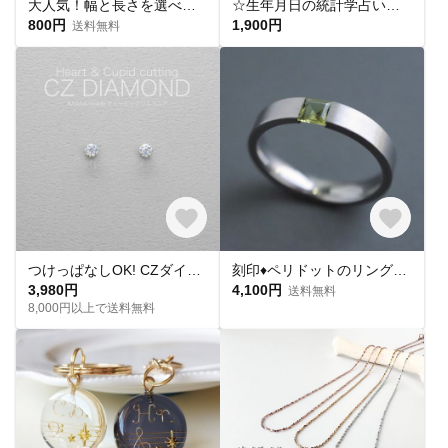
大人気！幅と長さを選べる銀テープストラップキット
☆生年月日の統計学占いから作る世界にひとつのパワーストーンブレスレット☆
800円
1,900円
送料無料
つけっぱなしOK! CZダイヤ スタッドピアス ハート&キューピッド 金属アレルギー対応 サージカルステンレス スキンピアス スキンジュエリー 繊細 華奢 シンプル 定番
刻印♦︎ペリドットのリング♦︎天然石♦誕生石♦サージカルステンレス【square】
3,980円
4,100円
送料無料
8,000円以上で送料無料