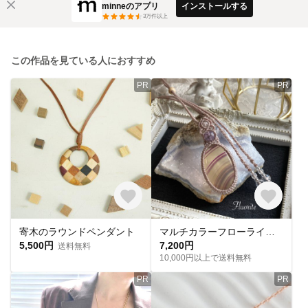
minneのアプリ
インストールする
3
万件以上
この作品を見ている人におすすめ
PR
PR
寄木のラウンドペンダント
マルチカラーフローライト（イエロー・パープル） マクラメネックレス 金属アレルギー対応 ネックレス
5,500円
7,200円
送料無料
10,000円以上で送料無料
PR
PR