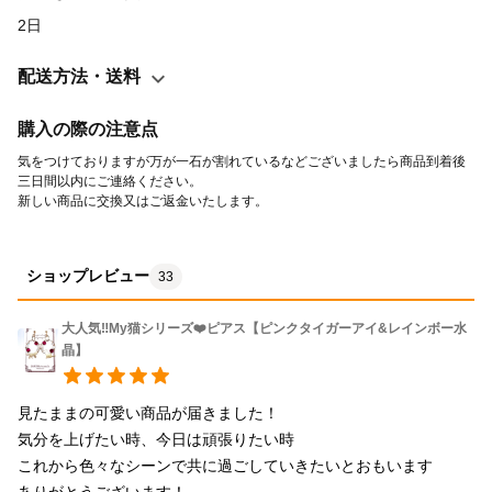
stress ○ I want to be confident ○ I want to quickly adapt to the
2日
new environment ○ I want to protect myself from negative energy
○ I want to deepen my bonds with important people ○ I want to
配送方法・送料
solve interpersonal issues such as home and work ○ I want to
improve my communication skills ○ I want treasure, childbirth,
購入の際の注意点
health and longevity
気をつけておりますが万が一石が割れているなどございましたら商品到着後
三日間以内にご連絡ください。
新しい商品に交換又はご返金いたします。
ショップレビュー
33
大人気‼️My猫シリーズ❤️ピアス【ピンクタイガーアイ&レインボー水
晶】
見たままの可愛い商品が届きました！

気分を上げたい時、今日は頑張りたい時

これから色々なシーンで共に過ごしていきたいとおもいます

ありがとうございます！