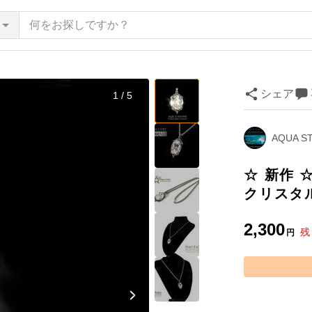
シェア
1 / 5
AQUA S
☆ 新作 ☆
クリスタル
2,300
残
円