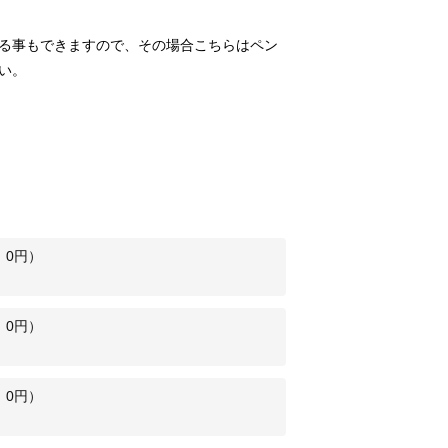
る事もできますので、その場合こちらはペン
い。
：
0
円）
：
0
円）
：
0
円）