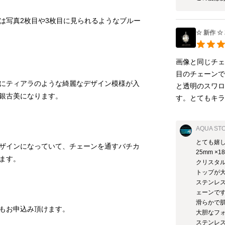
は写真2枚目や3枚目に見られるようなブルー
☆ 新作 ☆
画像と同じチ
目のチェーン
にティアラのような綺麗なデザイン模様が入
と透明のスワ
す。とてもキ
AQUA ST
とても嬉し
ザインになっていて、チェーンを通すバチカ
25mm ×
クリスタル
トップが
ステンレ
ェーンです
滑らかで肌
大胆なフ
ステンレ