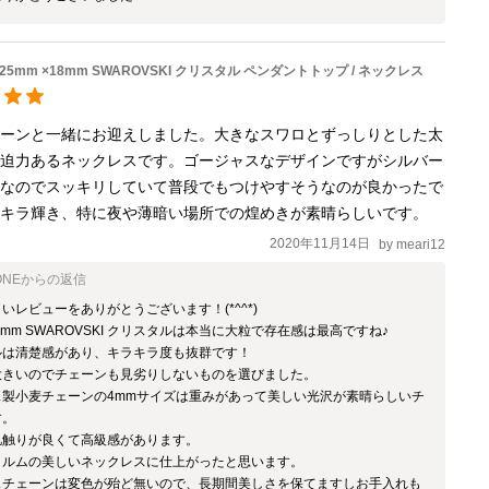
 25mm ×18mm SWAROVSKI クリスタル ペンダントトップ / ネックレス
ェーンと一緒にお迎えしました。大きなスワロとずっしりとした太
で迫力あるネックレスです。ゴージャスなデザインですがシルバー
ロなのでスッキリしていて普段でもつけやすそうなのが良かったで
ラキラ輝き、特に夜や薄暗い場所での煌めきが素晴らしいです。
2020年11月14日
by
meari12
ONE
からの返信
いレビューをありがとうございます！(*^^*)

18mm SWAROVSKI クリスタルは本当に大粒で存在感は最高ですね♪

は清楚感があり、キラキラ度も抜群です！

大きいのでチェーンも見劣りしないものを選びました。

ス製小麦チェーンの4mmサイズは重みがあって美しい光沢が素晴らしいチ
。

触りが良くて高級感があります。

ォルムの美しいネックレスに仕上がったと思います。

スチェーンは変色が殆ど無いので、長期間美しさを保てますしお手入れも