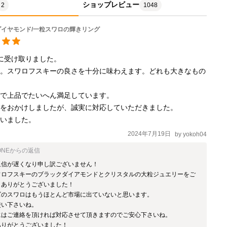
ショップレビュー
2
1048
ダイヤモンド/一粒スワロの輝きリング
に受け取りました。

す。スワロフスキーの良さを十分に味わえます。どれも大きなもの
で上品でたいへん満足しています。

をおかけしましたが、誠実に対応していただきました。

ざいました。
2024年7月19日
by
yokoh04
ン付きネックレス
ONE
からの返信
信が遅くなり申し訳ございません！

ワロフスキーのブラックダイアモンドとクリスタルの大粒ジュエリーをご
ありがとうございました！

ズのスワロはもうほとんど市場に出ていないと思います。

い下さいね。

にはご連絡を頂ければ対応させて頂きますのでご安心下さいね。

ありがとうございました！