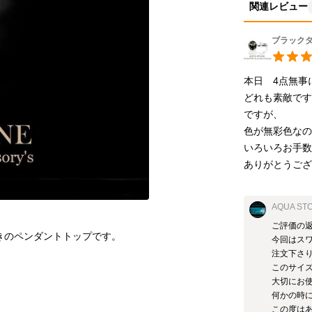
関連レビュー
ブラック
本日　4点無事
どれも素敵で
ですが、

色が無彩色なの
いろいろお手数
ありがとうご
4mm 幅ステンレス製小麦チェー
AQUA ST
ご評価の返
今回はス
注文下さり
このサイ
大切にお使
何かの時
この度は