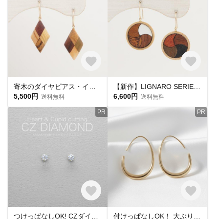
寄木のダイヤピアス・イヤリング
【新作】LIGNARO SERIES ラウンド 流線交差 ピアス・イヤリング
5,500円
6,600円
送料無料
送料無料
PR
PR
つけっぱなしOK! CZダイヤ スタッドピアス ハート&キューピッド 金属アレルギー対応 サージカルステンレス スキンピアス スキンジュエリー 繊細 華奢 シンプル 定番
付けっぱなしOK！ 大ぶりフープピアス ゴールド サージカルステンレス【ste54】