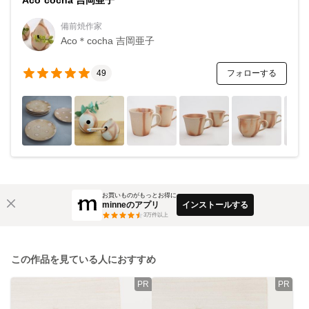
備前焼作家
Aco＊cocha 吉岡亜子
フォローする
49
お買いものがもっとお得に
minneのアプリ
インストールする
3
万件以上
この作品を見ている人におすすめ
PR
PR