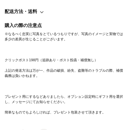
アクセサリーは、一見備前焼では出ないような色も、焼成時の工
夫により釉薬を使うことなく様々な色合いを出し、バリエーショ
配送方法・送料
ンを増やしています。 ※再販依頼の場合、パーツ等は全て一点物
のため、色味やサイズが多少異なることをご了承ください。 ※再
購入の際の注意点
販希望の場合、パーツの在庫によっては制作に2週間から2カ月ほ
※なるべく忠実に写真をとているつもりですが、写真のイメージと実物では
どお時間をいただくことがあります。
上記の発送方法は万が一、作品の破損、紛失、盗難等のトラブルの際、補償
プレゼント用にするなどありましたら、オプション設定時にギフト用を選択
簡単なものでもよろしければ、プレゼント包装させて頂きます。