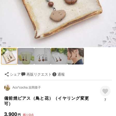
シェア
再販リクエスト
通報
Aco*cocha 吉岡亜子
備前焼ピアス（鳥と花）（イヤリング変更
7
可）
3,900
円
残り
0
点