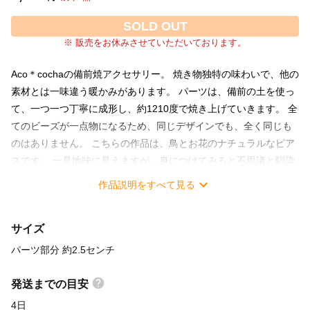
SOLD OUT
※ 販売をお休みさせていただいております。
Aco＊cochaの備前焼アクセサリー。 焼き物独特の味わいで、他の
素材とは一味違う暖かみがあります。 パーツは、備前の土を使っ
て、一つ一つ丁寧に成形し、約1210度で焼き上げていきます。 全
てのビーズが一点物になるため、同じデザインでも、全く同じも
のはありません。 こちらの作品は、鳥とお花のナチュラルなピア
スです。 一見地味に見えますが、身につけてみると不思議と馴染
む使い勝手の良いアクセサリーです。 世界にたった一つの、あな
作品説明をすべて見る
ただけのお気に入りを見つけてください。 ※ イヤリングへの変更
はプラス100円にて承ります。オプション選択時に「イヤリング変
サイズ
更希望」と書かれている項目をお選びください。 備前焼は約800
年の歴史を持つ岡山の伝統的な焼き物です。 釉薬を使う事無く焼
パーツ部分 約2.5センチ
き閉める焼き物で、窯の中での置き場所、温度、ゴマ（割木の
灰）、ワラの当たり具合、色々な条件が合わさった結果生み出さ
発送までの目安
れる焼き色は、一つとして同じものはありません。 Aco＊cochaの
4日