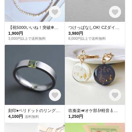
【祝5000いいね！突破✻】淡水パールネックレス
つけっぱなしOK! CZダイヤ スタッドピアス ハート&キューピッド 金属アレルギー対応 サージカルステンレス スキンピアス スキンジュエリー 繊細 華奢 シンプル 定番
1,900円
3,980円
3,000円以上で送料無料
8,000円以上で送料無料
刻印♦︎ペリドットのリング♦︎天然石♦誕生石♦サージカルステンレス【square】
吹奏楽🎺オケ部🎻軽音🎸合唱🎶楽器大好きなあなたに🎹パート譜キーホルダー🎼 ☆受注製作☆名入れ可、ギフトにも(青春応援、音楽、音符、ブラバン、ピアノ)
4,100円
1,250円
送料無料