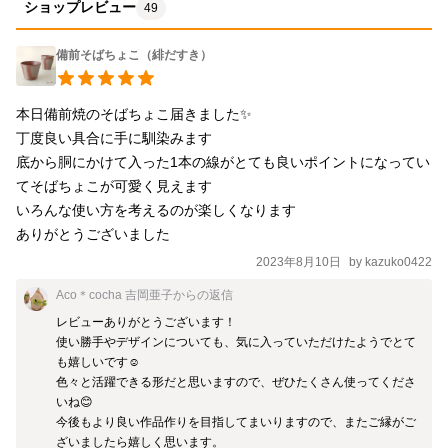
ショップレビュー
49
備前そばちょこ（緋だすき）
本日備前焼のそばちょこ届きました✨

丁度良い具合に手に馴染みます

底から胴にかけて入った1本の線がとても良いポイントになってい
てそばちょこが可愛く見えます

いろんな使い方を考えるのが楽しくなります

ありがとうございました
2023年8月10日
by
kazuko0422
Aco＊cocha 吉岡亜子
からの返信
レビューありがとうございます！

使い勝手やデザインについても、気に入っていただけたようでとて
も嬉しいです☺️

色々と活躍できる形だと思いますので、ぜひたくさん使ってくださ
いね😊

今後もより良い作品作りを目指してまいりますので、またご縁がご
ざいましたら嬉しく思います。
