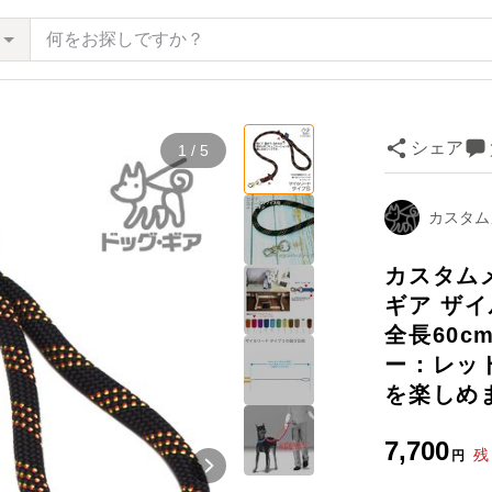
シェア
1 / 5
カスタム
カスタム
ギア ザイ
全長60c
ー：レッ
を楽しめ
7,700
残
円