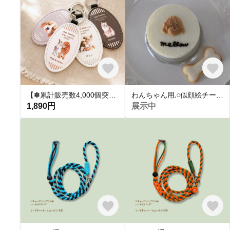
【✽累計販売数4,000個突破✽】うちの子レザーキーホルダー｜写真 オーダーメイド 名入れ｜キーリング 革 チャーム｜ギフト プレゼント｜犬 猫 子ども インコ ペット｜うちの子グッズ
わんちゃん用𓈒𓏸似顔絵チーズケーキ
1,890円
展示中