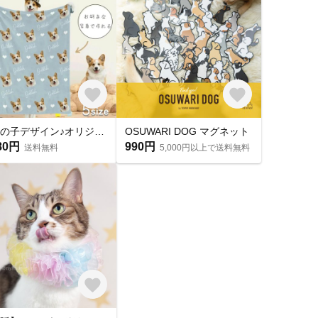
うちの子デザイン♪オリジナル ブランケット タオルケット 膝掛け おやすみマット 毛布 布団 お昼寝毛布 お昼寝 うちの子 犬 猫 写真入り ブランケット ひざ掛け オーダーメイド ペット 思い出
OSUWARI DOG マグネット
80円
990円
送料無料
5,000円以上で送料無料