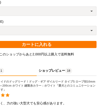
)
E)
カートに入れる
このショップからあと2,000円以上購入で送料無料
プロ仕様の登山・レスキュー用のザイルロープを使用しています。首輪とのアタッチメントには外れにくいレバースナップ。
ショップレビュー
1
18
イドのドッグリード！ドッグ・ギア ザイルリード タイプS ロープ径10mm
m～200cm ホワイト 縫製糸カラー：ホワイト「愛犬とのコミュニケーション
ます」
く、力の強い大型犬でも安心感があります。
