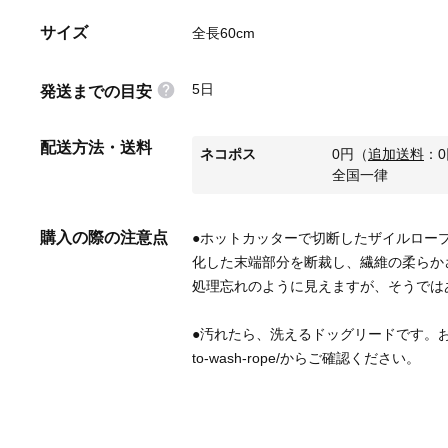
サイズ
全長60cm
5日
発送までの目安
配送方法・送料
ネコポス
0
円
（
追加送料
：
0
全国一律
購入の際の注意点
●ホットカッターで切断したザイルロー
化した末端部分を断裁し、繊維の柔らか
●汚れたら、洗えるドッグリードです。
to-wash-rope/からご確認ください。