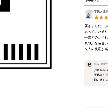
関連レビュー
手描き蓮柄
届きました。あ
思っていた通り素
手書きのかすれ
爽やかな色合い
友人の反応が楽
niko-jp
か
お返事が
手描きの
願い致しま