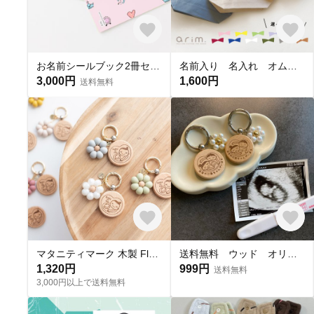
お名前シールブック2冊セット｜耐水・アイロン不要・算数セットから選べる｜絵本のような、ひらくたび宝物になる。送料無料
名前入り 名入れ オムツポーチ おむつポーチ ポーチ 出産祝い おかお〈PCF10〉
3,000円
1,600円
送料無料
マタニティマーク 木製 Fleurライン シリコンビーズ ウッド 妊婦 フラワー お花
送料無料 ウッド オリジナルマタニティマーク お父さん 木製 キーホルダー安産祈願
1,320円
999円
送料無料
3,000円以上で送料無料