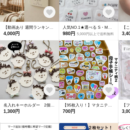
【動画あり 週間ランキング１位命名書】手足形 キャンバス命名書 F3サイズ
人気NO.1★選べる S・M・L【 カラーモチーフ 】 お名前シール*名前シール*タグシール*布*アイロン不要*アイロンシール*タグ用*耐水*名入れ*おしゃれ*入園入学
4,000円
980円
3,4
5,000円以上で送料無料
名入れキーホルダー 2個セット お名前キーホルダー おかお柄〈KYM00〉
【95枚入り！】マタニティフレークシール★マタニティ柄2 【母子手帳シール】
1,300円
700円
3,0