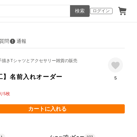
検索
ログイン
質問
通報
o- 手描きTシャツとアクセサリー雑貨の販売
工】名前入れオーダー
5
り
5
枚
カートに入れる