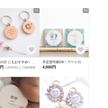
PR
PR
敬老の日 にもおすすめ✨ 子どもの絵 でつくる お絵描きキーホルダー オーダーメイド お誕生日 結婚祝い 結婚記念日 名入れ 【敬老の日ギフト】 似顔絵 クレヨン
手足型印刷OK！アートのように飾れる命名書 -flower-◇キャンバス 命名書 シンプル 誕生日 100日 花柄
0円
4,000円
1,850円以上で送料無料