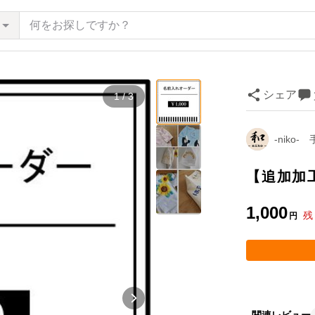
シェア
1 / 3
-nik
【追加加
1,000
残
円