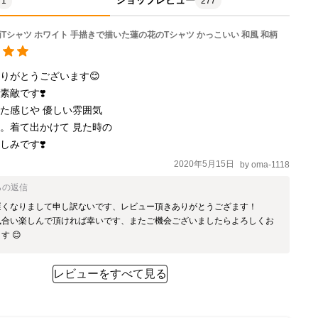
ショップレビュー
1
277
Tシャツ ホワイト 手描きで描いた蓮の花のTシャツ かっこいい 和風 和柄
りがとうございます😊

敵です❣️

た感じや 優しい雰囲気

。着て出かけて 見た時の

しみです❣️
2020年5月15日
by
oma-1118
らの返信
遅くなりまして申し訳ないです、レビュー頂きありがとうござます！

風合い楽しんで頂ければ幸いです、またご機会ございましたらよろしくお
す 😊
レビューをすべて見る