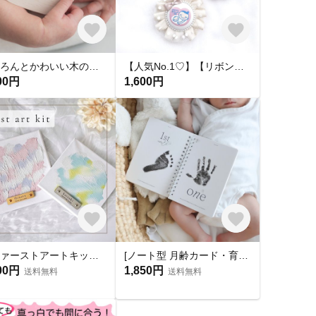
【ころんとかわいい木の命名書】 katachi 木製命名書 名前札 出産祝い ニューボーンフォト 節句
【人気No.1♡】【リボンが可愛い🎀】ドット柄チュールのマタニティマーク 両面マタニティーマーク マタニティキーホルダー マタニティロゼット 赤ちゃん 母子手帳 お腹に赤ちゃんがいます ガーリー
00円
1,600円
【ファーストアートキット🎨名入れタグ付】1歳誕生日 ハーフバースデー 出産祝い キャンバス フィンガーアート
[ノート型 月齢カード・育児日記 ]マンスリーカード 月齢カード 育児日記 手形足形 手型足型
00円
1,850円
送料無料
送料無料