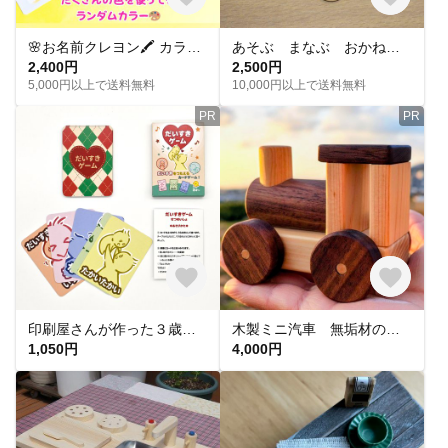
🌸お名前クレヨン🖍 カラフル 出産祝い 誕生日プレゼント プチギフト ギフト 男の子 女の子 子ども ママ 世界にひとつ
あそぶ まなぶ おかね 【木のおかね】
2,400円
2,500円
5,000円以上で送料無料
10,000円以上で送料無料
PR
PR
印刷屋さんが作った３歳からあそべるスキンシップカードゲーム だいすきゲーム
木製ミニ汽車 無垢材のころころ走るナチュラル木のおもちゃ ひのきとウオールナットのツートンカラー
1,050円
4,000円