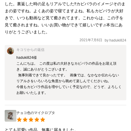
した。裏返した時の足もリアルでした‼️カピバラのイメージそのま
まの姿ですね。よくあの姿で寝てますよね。私もカピバラが大好
きで、いつも動画など見て癒されてます。これからは、この子を
見て癒されますね。いいお買い物ができて嬉しいです♫本当にあ
りがとうございました。
2021年7月6日
by
haduki824
キコリ
からの返信
haduki824様

こんにちは。  この度は私の大好きなカピバラの作品をお迎え頂
き、誠にありがとうございます。

  無事到着できて良かったです。   画像では、なかなか伝わらない
リアルさをいろいろな角度から眺めて楽しんでくださいね。

今後もカピバラ作品を増やしていく予定なので、どうぞ、よろしく
お願いいたします。
チョコ色のマイクロブタ
とても可愛い作品、無事に届きました。
