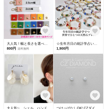
大人気！幅と長さを選べる銀テープストラップキット
☆生年月日の統計学占いから作る世界にひとつのパワーストーンブレスレット☆
800円
1,900円
送料無料
大人気✨ シェル ハンドメイド ピアス イヤリング チタンピアス 樹脂ピアス 夏ピアス シンプル
つけっぱなしOK! CZダイヤ スタッドピアス ハート&キューピッド 金属アレルギー対応 サージカルステンレス スキンピアス スキンジュエリー 繊細 華奢 シンプル 定番