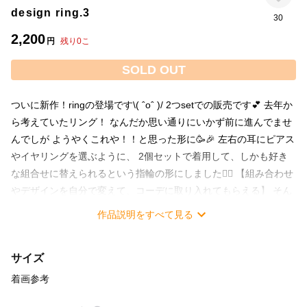
design ring.3
30
2,200
円
残り
0
こ
SOLD OUT
ついに新作！ringの登場です\( ˆoˆ )/ 2つsetでの販売です︎💕 去年か
ら考えていたリング！ なんだか思い通りにいかず前に進んでませ
んでしが ようやくこれや！！と思った形に🥳🎉 左右の耳にピアス
やイヤリングを選ぶように、 2個セットで着用して、しかも好き
な組合せに替えられるという指輪の形にしました❤️‍🔥 【組み合わせ
やデザインを自分で変えて、コーデに取り入れてもらえる】 そん
なdesign.のコンセプトを指輪にも🧡ˎˊ˗ サイズ約10号(裏側開いて
作品説明をすべて見る
ますがあまり開かないタイプです) 素材:サージカルステンレス316
に ニッケルフリーゴールドメッキ処理加工です ※繊細なringです
サイズ
ので強い衝撃や、 開け閉めを繰り返していると壊れてしまいます
のでご注意下さい🙇‍♀️ また、裏側コーティングをすることにより開
着画参考
閉時の負荷が増えて壊れやすいことが判明したので、接着剤のま