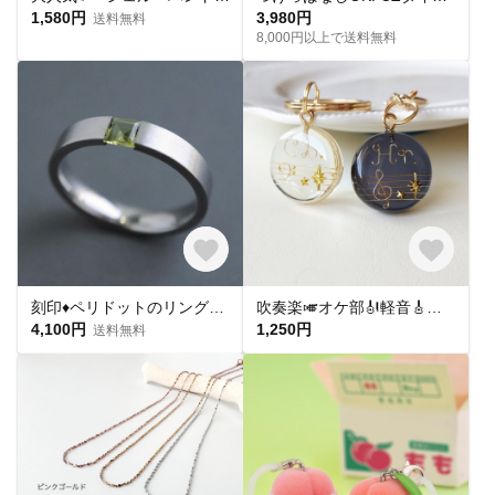
1,580円
3,980円
送料無料
8,000円以上で送料無料
刻印♦︎ペリドットのリング♦︎天然石♦誕生石♦サージカルステンレス【square】
吹奏楽🎺オケ部🎻軽音🎸合唱🎶楽器大好きなあなたに🎹パート譜キーホルダー🎼 ☆受注製作☆名入れ可、ギフトにも(青春応援、音楽、音符、ブラバン、ピアノ)
4,100円
1,250円
送料無料