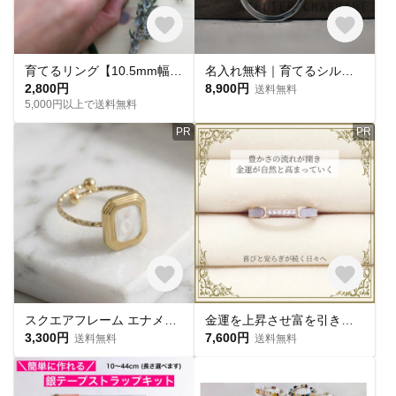
育てるリング【10.5mm幅】【マヤ・ベリー】【7号〜26号対応】【刻印可能】【9色】
名入れ無料｜育てるシルバー950リング【アンサー】｜ペアリング・ギフトに◎ ねじれ ツイスト 夕焼け 春夏秋冬
2,800円
8,900円
送料無料
5,000円以上で送料無料
PR
PR
スクエアフレーム エナメル オープンリング ホワイト｜サージカルステンレス316L｜NOIR BLANC【str290】
金運を上昇させ富を引き寄せる 金運UP クレールリング
3,300円
7,600円
送料無料
送料無料