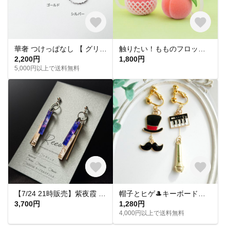
華奢 つけっぱなし 【 グリッターネックレス 】きらきら シンプル 水濡れ OK＊ゴールド シルバー ピンクゴールド 金アレ対応 オールシーズン プレゼント 夏
触りたい！もものフロッキーチャーム
2,200円
1,800円
5,000円以上で送料無料
【7/24 21時販売】紫夜霞 SHIYAKA ピアス【大人 モード 紫 青 アクリルピアス 軽い 揺れる シンプル】
帽子とヒゲ🎩キーボードとマイク🎤音楽モチーフのアシメイヤリングピアス
3,700円
1,280円
4,000円以上で送料無料