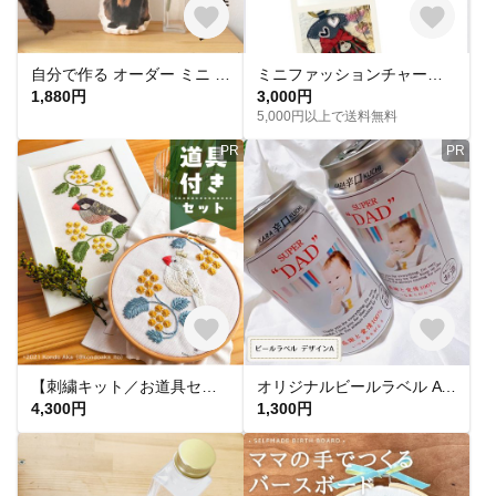
自分で作る オーダー ミニ クッション キット 猫 犬 子ども 出産祝い 記念
ミニファッションチャーム通信レッスン
1,880円
3,000円
5,000円以上で送料無料
PR
PR
【刺繍キット／お道具セット】色を選べる文鳥とミモザの額装／初心者さん用解説本付き＋道具付き
オリジナルビールラベル A 父の日 敬老の日 プレゼントにも ギフトボックス付き
4,300円
1,300円