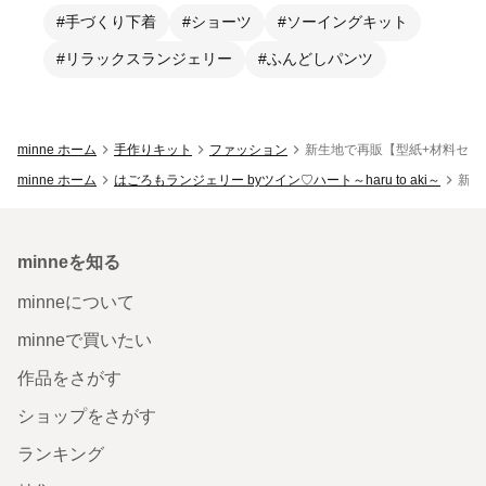
#手づくり下着
#ショーツ
#ソーイングキット
#リラックスランジェリー
#ふんどしパンツ
minne ホーム
手作りキット
ファッション
新生地で再販【型紙+材料セット
minne ホーム
はごろもランジェリー byツイン♡ハート～haru to aki～
新生
minneを知る
minneについて
minneで買いたい
作品をさがす
ショップをさがす
ランキング