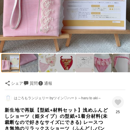
シェア
質問
通報
はごろもランジェリー byツイン♡ハート～haru to aki～
新生地で再販【型紙+材料セット】浅めふんど
25
しショーツ（姫タイプ）の型紙+1着分材料(未
裁断なので好きなサイズにできる) レースつ
き無地のリラックスショーツ（ふんどしパン