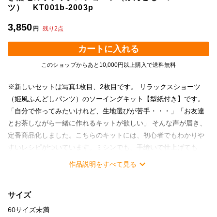
ツ） KT001b-2003p
3,850
円
残り
2
点
カートに入れる
このショップからあと10,000円以上購入で送料無料
※新しいセットは写真1枚目、2枚目です。 リラックスショーツ
（姫風ふんどしパンツ）のソーイングキット【型紙付き】です。
「自分で作ってみたいけれど、生地選びが苦手・・・」「お友達
とお茶しながら一緒に作れるキットが欲しい」 そんな声が届き、
定番商品化しました。こちらのキットには、初心者でもわかりや
すいレシピがついています。ミシンでも、手縫いで仕上げても
OK。ロックミシンは必要ありません。ちょっとした隙間時間の楽
作品説明をすべて見る
しみに縫うことでも、ほっこりとした時間をお楽しみいただけま
す。 シャツにも使われるさっぱりとしたコットン生地に、レース
サイズ
とリボンがアクセントになります。 そして、キットのセット内容
に待望の「型紙」が加わりました。キット完成後にもお好きな布
60サイズ未満