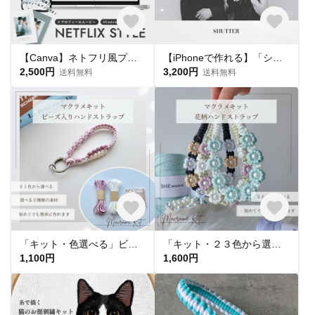
【Canva】ネトフリ風プロフィールムービー / NETFLIX STYLE / 結婚式ムービー / 自作 / テンプレート
【iPhoneで作れる】「シャッター」プロフィールムービー テンプレート 結婚式 Canva
2,500円
3,200円
送料無料
送料無料
「キット・色選べる」ビーズ入りハンドストラップ 手作りキット マクラメキット マクラメ編みキット 手作りギフト
「キット・２３色から選べる」花柄ハンドストラップキット 手作りキット マクラメキット マクラメ編みキット 手作りギフト
1,100円
1,600円