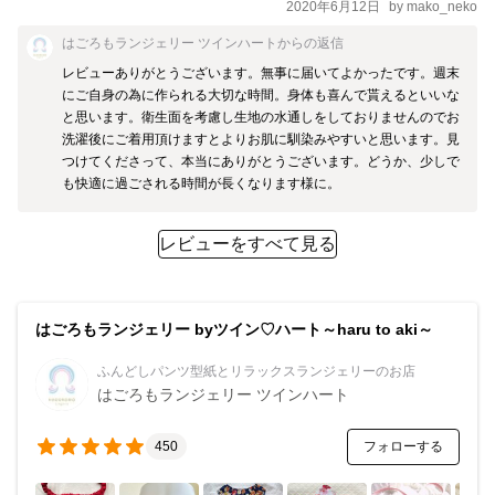
2020年6月12日
by
mako_neko
貼り合わせあり4枚 ※本商品は完成品ではなく「作成キット」で
す。 ※キットの生地等のの種類により、価格が変動します。 【ご
はごろもランジェリー ツインハート
からの返信
注意点】 ・キットに含まれる全ての内容につきまして、無断転
レビューありがとうございます。無事に届いてよかったです。週末
載・無断コピー・二次配布を禁止させて頂いております。 ・複数
にご自身の為に作られる大切な時間。身体も喜んで貰えるといいな
と思います。衛生面を考慮し生地の水通しをしておりませんのでお
ご希望の方はお問い合わせください。 【あなたの素敵な作品見せ
洗濯後にご着用頂けますとよりお肌に馴染みやすいと思います。見
てください★】 ぜひハッシュタグやメンションでおしらせくださ
つけてくださって、本当にありがとうございます。どうか、少しで
い＾＾フォロー大歓迎！ Instagram: @hagoromolingerie
も快適に過ごされる時間が長くなります様に。
レビューをすべて見る
はごろもランジェリー byツイン♡ハート～haru to aki～
ふんどしパンツ型紙とリラックスランジェリーのお店
はごろもランジェリー ツインハート
フォローする
450