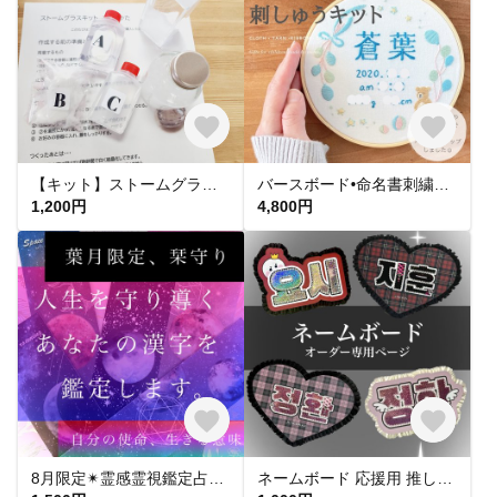
【キット】ストームグラスを作りましょう＊できあがり量：約100ml＊インテリアストームグラス
バースボード•命名書刺繍キット/ママの手で刺繍して赤ちゃんへプレゼント/誕生日,出産祝い,産休育休/手作り/ベビーポスター•バースデーボード•ベビーボード•ネームプレート•名入れ/オーダー/マタニティ
1,200円
4,800円
8月限定✴︎霊感霊視鑑定占い師による、葉月の栞守り
ネームボード 応援用 推し活 オーダー