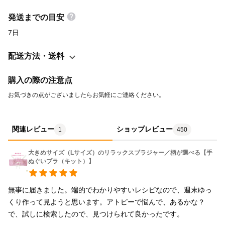
を使ってお作り頂けます。 自分のためのランジェリーを手作りし
てみませんか。 【色】 ピンク (P) ※ 生地の色は、染色された時
発送までの目安
期によって、サンプル画像と多少異なることがございます。 ※ レ
7日
ースの柄は入荷時期によって異なる場合があります。 ※以前の材
料が完売のため、2026年7月より新しい生地・レース・リボン・
配送方法・送料
紐で再販いたします。 生地は綿100%播州織の平織りシャンブレ
ーで比較的裁断や縫製がしやすい生地なのでおすすめです。 紐も
購入の際の注意点
綿100%のTシャツヤーンです。レースとリボンは化繊なので、お
お気づきの点がございましたらお気軽にご連絡ください。
好みでつけてみてください。 型紙付きなので材料を用意すればキ
ット完成後も、沢山作れます。 【サイズ】 ジュニア〜S M〜L L〜
LL 股上（紐を含まない） ジュニア〜S：約20.7cm M〜L：約
関連レビュー
ショップレビュー
1
450
22.7cm L〜LL：約23.7cm 上記サイズのいずれか1点がキットで作
大きめサイズ（Lサイズ）のリラックスブラジャー／柄が選べる【手
れます。 【素材】 表側・ウエスト用生地／綿100％ 裏側／綿
ぬぐいブラ（キット）】
100％ ゴム、リボン／ポリエステル 【セット内容】 ・作り方（レ
シピ） ・本体裏表とウエスト用の生地(ご自身でお好きなサイズに
無事に届きました。端的でわかりやすいレシピなので、週末ゆっ
印つけと裁断をして頂けます) ・ウエストゴム ・デコレーション
くり作って見ようと思います。アトピーで悩んで、あるかな？
用レース・リボン （レースの柄等は予告なく変更する場合がござ
で、試しに検索したので、見つけられて良かったです。
います） ・はごろもショーツ（桜）姫タイプ型紙（A4サイズ）※