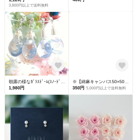
3,800円以上で送料無料
朝露の様なｶﾞﾗｽﾄﾞｰﾑ(ｽﾉｰﾄﾞｰﾑ)の中のｱｼﾞｻｲﾋﾟｱｽ
※【綿麻キャンバス50×50】英文・カーキ
1,980円
350円
5,000円以上で送料無料