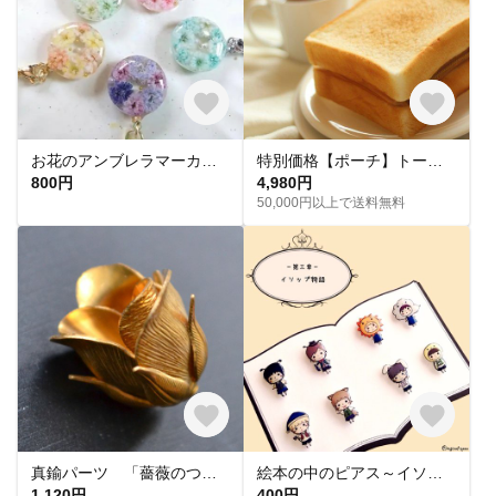
お花のアンブレラマーカー カラーバリエーション かすみ草 ドライフラワー レジン
特別価格【ポーチ】トースト
800円
4,980円
50,000円以上で送料無料
真鍮パーツ 「薔薇のつぼみ（中）」 チャームパーツ EMB10016
絵本の中のピアス～イソップ物語〜
1,120円
400円