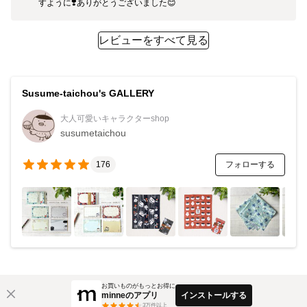
すように❣️ありがとうございました😊
レビューをすべて見る
Susume-taichou's GALLERY
大人可愛いキャラクターshop
susumetaichou
フォローする
176
お買いものがもっとお得に
minneのアプリ
インストールする
3
万件以上