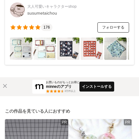
大人可愛いキャラクターshop
susumetaichou
フォローする
176
お買いものがもっとお得に
minneのアプリ
インストールする
3
万件以上
この作品を見ている人におすすめ
PR
PR