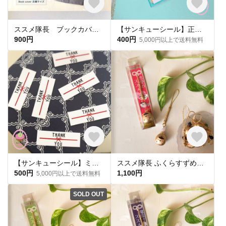
ススメ隊長 ブックカバー（文庫サイズ）ゴロゴロGray
【サンキューシール】正方形☆ たっぷり100枚 内祝い 結婚式 プチギフト ありがとう 熨斗デザイン サイズ変更可能
900円
400円
5,000円以上で送料無料
【サンキューシール】ミニ☆サンキューシール たっぷり50枚〜150枚 内祝い 結婚式 プチギフト ありがとう 熨斗デザイン
ススメ隊長 ふくらすずめ福音鈴 ＊ローズクォーツ＊
500円
1,100円
5,000円以上で送料無料
SOLD OUT