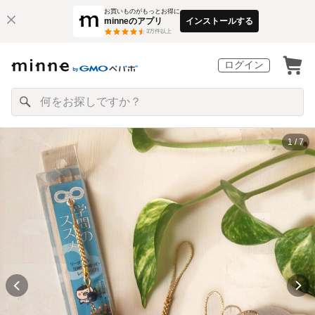
お買いものがもっとお得に
minneのアプリ
インストールする
3
万件以上
ログイン
1 / 7