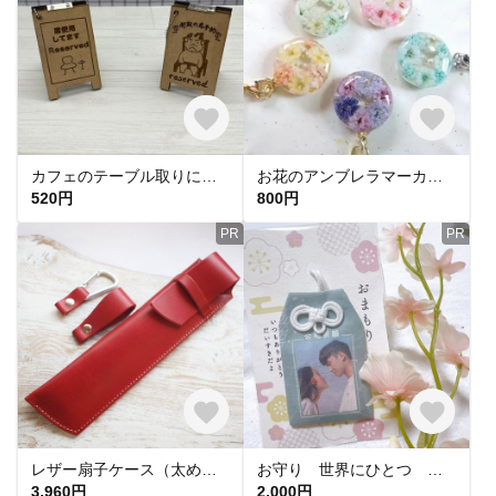
カフェのテーブル取りに！ 席取りスタンドキーホルダー
お花のアンブレラマーカー カラーバリエーション かすみ草 ドライフラワー レジン
520円
800円
PR
PR
レザー扇子ケース（太めタイプ） 全7色 【夏季限定商品】
お守り 世界にひとつ 心を込めて 敬老の日 母の日 父の日 プレゼント ギフト 写真
3,960円
2,000円