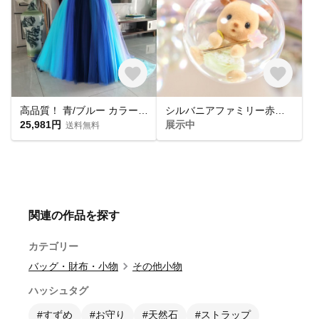
高品質！ 青/ブルー カラードレス ソフトチュール ベアトップ 発表会
シルバニアファミリー赤ちゃん用☆持ち運びカプセル & 星のステッキ セット
25,981円
展示中
送料無料
関連の作品を探す
カテゴリー
バッグ・財布・小物
その他小物
ハッシュタグ
#すずめ
#お守り
#天然石
#ストラップ