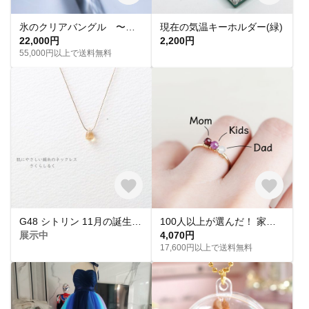
氷のクリアバングル 〜真夏の水面（みなも）〜 レジン 透明感 ガラス ブレスレット 幅広 水 アクリル リング クリスタル ブルー メタル 真鍮 シルバー ゴールド フラワー 春夏秋冬 スワロフスキー
現在の気温キーホルダー(緑)
22,000円
2,200円
55,000円以上で送料無料
G48 シトリン 11月の誕生石 [14kgf] 肌にやさしい絹糸のネックレス
100人以上が選んだ！ 家族 誕生石【 14kgf リング 】 選べる セミオーダー ママ お守り ( 指輪 ゴールド 記念日 出産祝い クリスマス 母の日 ギフト プレゼント )
展示中
4,070円
17,600円以上で送料無料