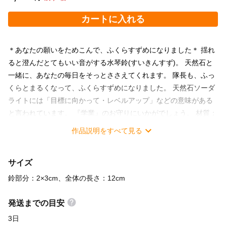
カートに入れる
＊あなたの願いをためこんで、ふくらすずめになりました＊ 揺れ
ると澄んだとてもいい音がする水琴鈴(すいきんすず)。 天然石と
一緒に、あなたの毎日をそっとささえてくれます。 隊長も、ふっ
くらとまるくなって、ふくらすずめになりました。 天然石ソーダ
ライトには「目標に向かって・レベルアップ」などの意味がある
と言われています。 『学業』のお守りにいかがでしょう。 材質：
鈴(真鍮)、中玉(鉄)、根付紐(レーヨン) ★福音鈴(ふくいんすず)は
作品説明をすべて見る
株式会社エムズクリエーション様の登録商標です★
サイズ
鈴部分：2×3cm、全体の長さ：12cm
発送までの目安
3日