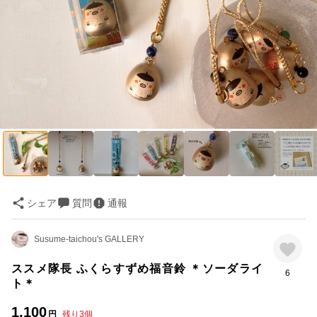
シェア
質問
通報
Susume-taichou's GALLERY
ススメ隊長 ふくらすずめ福音鈴 ＊ソーダライ
6
ト＊
1,100
円
残り
3
個