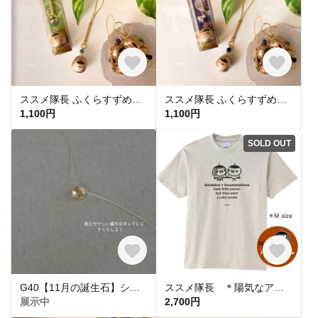
ススメ隊長 ふくらすずめ福音鈴 ＊アベンチュリン＊
ススメ隊長 ふくらすずめ福音鈴 ＊オニキス＊
1,100円
1,100円
SOLD OUT
G40【11月の誕生石】シトリン 14kgf 肌にやさしい絹糸のネックレス
ススメ隊長 ＊陽気なアマビエール Tシャツ Msize
展示中
2,700円