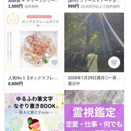
婚姻届 ✳︎ ディープグリーン 名入れ シンプル おしゃれ 指輪 プロポーズ 結婚 ［お名前・記念日をお入れします◎］［役所へ提出できる婚姻届］
[新作] ファーストアートタグ クリアタグ アクリルタグ フィンガーアートタグ アートタグ
1,500円
999円
送料無料
10,000円以上で送料無料
人気No.1【ボックスフレームタイプ】水引アート✾ご祝儀袋リメイク✾結婚式の思い出を世界に一つだけの特別なアートへ♪
2026年7月29日満月🌕一斉ヒーリング🌈✨
8,800円
展示中