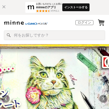
お買いものがもっとお得に
minneのアプリ
インストールする
3
万件以上
ログイン
1 / 4