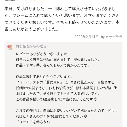
本日、受け取りました。一目惚れして購入させていただきまし
た。フレームに入れて飾りたいと思います。オマケまでたくさん
つけてくださり嬉しいです。そちらも飾らせていただきます。本
当にありがとうございました。
2022年2月14日
by
カサデララ
白石拓也
からの返信
レビューありがとうございます☆

何事もなく無事に作品が届きまして、安心致しました。

作品・オマケ共、喜んでもらえて良かったです。

作品に関してありがとうございます。

フォトイラストの「豚に真珠」は、まさに見た人が一目惚れする
(心奪われる)ような、おもわず笑みがこぼれる微笑ましい作品に仕
上げましたので、そう感じてもらえて大変嬉しいです。

この作品を描いて(生み出して)本当に良かったです 😊

ご注文の作品は、自由にお使いいただいて構いませんので、宜しけ
ればたくさんの方々を"笑顔"にしてください 😄

『ユーモアを飾ろう♪』
