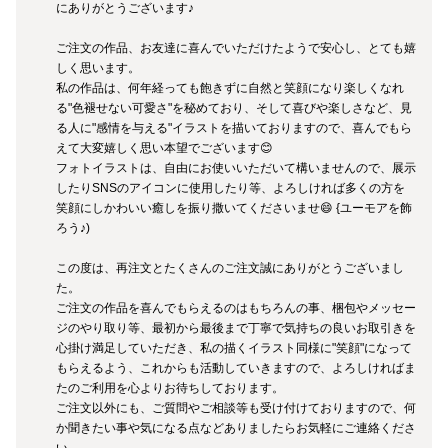
にありがとうございます♪

ご注文の作品、お友達に喜んでいただけたようで安心し、とても嬉
しく思います。

私の作品は、何年経っても飽きずに自然と笑顔になり楽しくなれ
る"色褪せない可愛さ"を秘めており、そして喜びや楽しさなど、見
る人に"感情を与える"イラストを描いておりますので、喜んでもら
えて大変嬉しく思い本望でございます😊

フォトイラストは、自由にお使いいただいて構いませんので、展示
したりSNSのアイコンに使用したり等、よろしければ多くの方を
笑顔にしかわいい癒しを振り撒いてくださいませ😄 {ユーモアを飾
ろう♪)

この度は、再注文とたくさんのご注文誠にありがとうございまし
た。

ご注文の作品を喜んでもらえるのはもちろんの事、梱包やメッセー
ジのやり取り等、最初から最後まで丁寧で気持ちの良いお取引きを
心掛け満足していただき、私の描くイラスト同様に"笑顔"になって
もらえるよう、これからも活動していきますので、よろしければま
たのご利用を心よりお待ちしております。

ご注文以外にも、ご質問やご相談等も受け付けておりますので、何
か聞きたい事や気になる点などありましたらお気軽にご連絡くださ
い。
