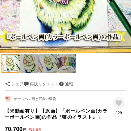
シェア
再販リクエスト
通報
ボールペン画と可愛い動物
【※動画有り】【原画】「ボールペン画(カラ
129
ーボールペン画)の作品『猫のイラスト』」
70,700
円
残り
0
点