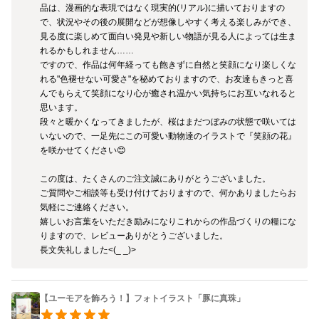
品は、漫画的な表現ではなく現実的(リアル)に描いておりますの
で、状況やその後の展開などが想像しやすく考える楽しみができ、
見る度に楽しめて面白い発見や新しい物語が見る人によっては生ま
れるかもしれません……

ですので、作品は何年経っても飽きずに自然と笑顔になり楽しくな
れる"色褪せない可愛さ"を秘めておりますので、お友達もきっと喜
んでもらえて笑顔になり心が癒され温かい気持ちにお互いなれると
思います。

段々と暖かくなってきましたが、桜はまだつぼみの状態で咲いては
いないので、一足先にこの可愛い動物達のイラストで『笑顔の花』
を咲かせてください😊

この度は、たくさんのご注文誠にありがとうございました。

ご質問やご相談等も受け付けておりますので、何かありましたらお
気軽にご連絡ください。

嬉しいお言葉をいただき励みになりこれからの作品づくりの糧にな
りますので、レビューありがとうございました。

長文失礼しました<(_ _)>
【ユーモアを飾ろう！】フォトイラスト「豚に真珠」