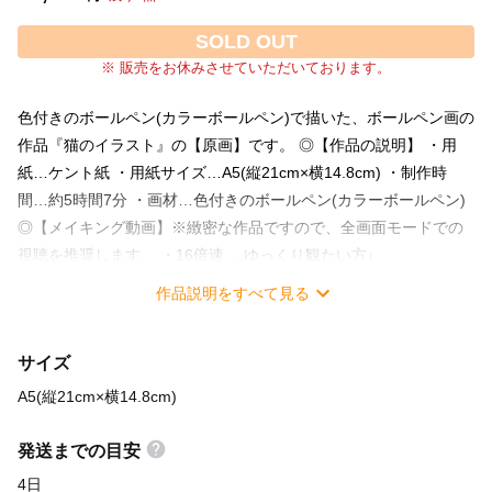
SOLD OUT
※ 販売をお休みさせていただいております。
色付きのボールペン(カラーボールペン)で描いた、ボールペン画の
作品『猫のイラスト』の【原画】です。 ◎【作品の説明】 ・用
紙…ケント紙 ・用紙サイズ…A5(縦21cm×横14.8cm) ・制作時
間…約5時間7分 ・画材…色付きのボールペン(カラーボールペン)
◎【メイキング動画】※緻密な作品ですので、全画面モードでの
視聴を推奨します。 ・16倍速 …ゆっくり観たい方↓
https://youtu.be/pHXU99moyCI ・192倍速 …速く観たい方↓
作品説明をすべて見る
https://youtu.be/lvtMr-_t3vw
サイズ
A5(縦21cm×横14.8cm)
発送までの目安
4日