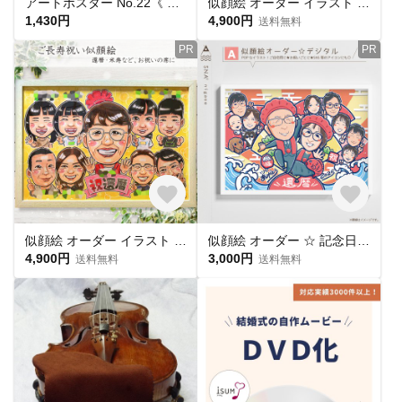
アートポスター No.22《 お手紙を書くハシビロコウ 》
似顔絵 オーダー イラスト ★ ペット 犬 猫 似顔絵 A4 色紙 (242㎜×273㎜) B4 A3 サイズ 額縁付 送料無料
1,430円
4,900円
送料無料
PR
PR
似顔絵 オーダー イラスト ★ 長寿祝い 還暦 古希 米寿 似顔絵 A4 色紙 (242㎜×273㎜) B4 A3 サイズ 額縁付 送料無料
似顔絵 オーダー ☆ 記念日 長寿祝い 還暦 卒業 卒団 退職 誕生日 結婚式 ウェルカムボード
4,900円
3,000円
送料無料
送料無料