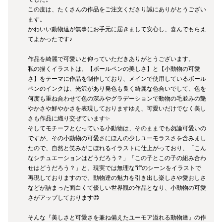
この度は、たくさんの作品をご注文くださり誠にありがとうござい
ます。

かわいい動物達が無事にお手元に届きまして安心し、喜んでもらえ
てよかったです♪

作品を綺麗で可愛いと仰っていただきありがとうございます。

私の描くイラストは、【ボールペンの美しさ】と【小動物の可愛
さ】をテーマに作品を制作しており、メインで使用しているボール
ペンのインクは、光沢があり発色も良く綺麗な色合いでして、色を
何度も重ね合わせて色の深みやグラデーションで動物の毛並みの艶
やかさや鮮やかさを表現しておりますゆえ、可愛いだけでなく美し
さも作品に織り交ぜています✨

そしてモチーフとなっている小動物は、そのままでも勿論可愛いの
ですが、その小動物の可愛さにほんの少しユーモラスさを含みまし
たので、自然と笑みがこぼれるイラストに仕上がっており、「こん
なシチュエーションはどうだろう？」「この子とこの子の組み合わ
せはどうだろう？」と、現実では無理な"if"のシーンをイラストで
再現しておりますので、動物達の魅力を引き出し楽しさや愛おしさ
などが詰まった面白くて優しい世界観の作品となり、小動物の可愛
さがアップしております😍

そんな『美しさと可愛さを兼ね備えたユーモア溢れる動物達』の作