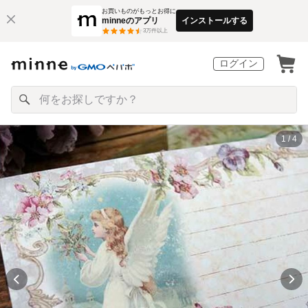
お買いものがもっとお得に
minneのアプリ
インストールする
3
万件以上
ログイン
1 / 4