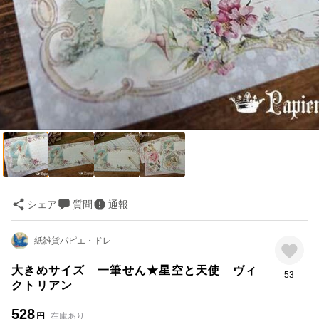
シェア
質問
通報
紙雑貨パピエ・ドレ
大きめサイズ 一筆せん★星空と天使 ヴィ
53
クトリアン
528
円
在庫あり