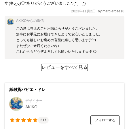
す(❁ᴗ͈ˬᴗ͈)♡*ありがとうございました*.(*´͈ ˘ `͈*)
2023年11月2日
by
marblerose18
AKIKO
からの返信
この度は当店のご利用誠にありがとうございました。

無事にお手元にお届けできたようで安心いたしました。

とっても嬉しいお褒めの言葉に嬉しく思います(^^*)

またぜひご来店くださいね♪

これからもどうぞよろしくお願いいたします☆彡 😊
レビューをすべて見る
紙雑貨パピエ・ドレ
デザイナー
AKIKO
フォローする
217