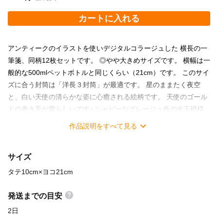
カートに入れる
アンティークのイラストを使いデジタルコラージュした 横長の一
筆箋、同柄12枚セットです。 ◎やや大きめサイズです。 横幅は一
般的な500mlペットボトルと同じくらい（21cm）です。 このサイ
ズに合う封筒は「洋長３封筒」が最適です。 星のままたく夜空
と、白い天使の清らかな姿に心癒される絵柄です。 天使のゴール
ドの巻き毛が愛らしいです♪ シャビーなグレージュ色の水玉模様
を背景に、 一重薔薇とパンジーのフレームで囲みました。 「あり
作品説明をすべて見る
がとう」や「元気？」などのちょっとした気持ちを たまに手書き
の文字で伝えてみるなんて素敵だと思いませんか？ きっと受け取
サイズ
った人のココロに残りますよ♪ ◎内容：同柄１２枚セット サイ
ズ：タテ10.0×ヨコ21.0cm
タテ10cm×ヨコ21cm
発送までの目安
2日