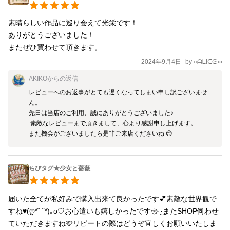
素晴らしい作品に巡り会えて光栄です！

ありがとうございました！

またぜひ買わせて頂きます。
2024年9月4日
by
⑅ᗩᒪIᑕᕮ ⑅
AKIKO
からの返信
レビューへのお返事がとても遅くなってしまい申し訳ございませ
ん。

先日は当店のご利用、誠にありがとうございました♪

 素敵なレビューまで頂きまして、心より感謝申し上げます。 

また機会がございましたら是非ご来店くださいね 😊
ちびタグ★少女と薔薇
届いた全てが私好みで購入出来て良かったです💕素敵な世界観で
すね♥(ღ*ˇ ˇ*)｡o♡お心遣いも嬉しかったです𑁍︎·͜·またSHOP伺わせ
ていただきますね🩷リピートの際はどうぞ宜しくお願いいたしま