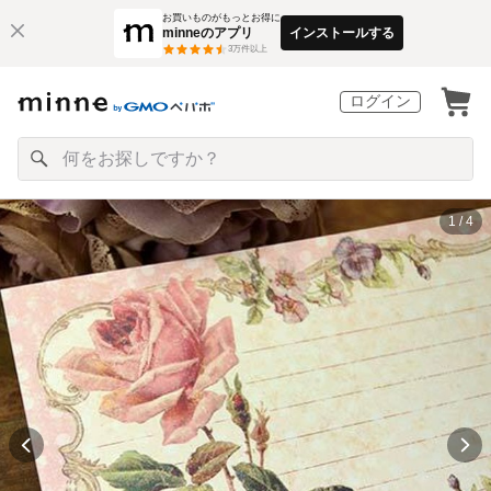
お買いものがもっとお得に
minneのアプリ
インストールする
3
万件以上
ログイン
1 / 4