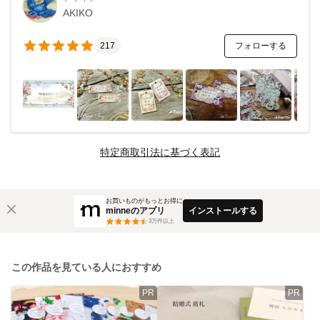
AKIKO
フォローする
217
特定商取引法に基づく表記
お買いものがもっとお得に
minneのアプリ
インストールする
3
万件以上
この作品を見ている人におすすめ
PR
PR