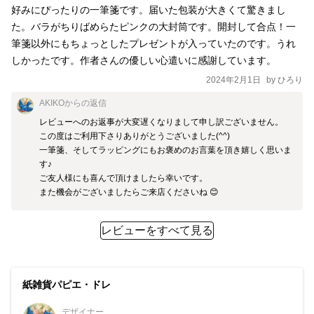
好みにぴったりの一筆箋です。届いた包装が大きくて驚きまし
た。バラがちりばめらたピンクの大封筒です。開封して合点！一
筆箋以外にもちょっとしたプレゼントが入っていたのです。うれ
しかったです。作者さんの優しい心遣いに感謝しています。
2024年2月1日
by
ひろり
AKIKO
からの返信
レビューへのお返事が大変遅くなりまして申し訳ございません。

この度はご利用下さりありがとうございました(^^)

一筆箋、そしてラッピングにもお褒めのお言葉を頂き嬉しく思いま
す♪

ご友人様にも喜んで頂けましたら幸いです。

また機会がございましたらご来店くださいね 😊
レビューをすべて見る
紙雑貨パピエ・ドレ
デザイナー