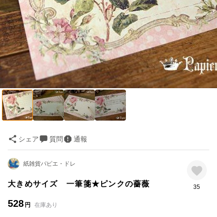
シェア
質問
通報
紙雑貨パピエ・ドレ
大きめサイズ 一筆箋★ピンクの薔薇
35
528
円
在庫あり