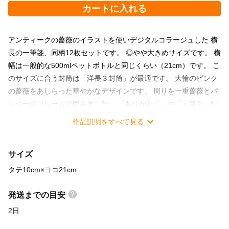
カートに入れる
アンティークの薔薇のイラストを使いデジタルコラージュした 横
長の一筆箋、同柄12枚セットです。 ◎やや大きめサイズです。 横
幅は一般的な500mlペットボトルと同じくらい（21cm）です。 こ
のサイズに合う封筒は「洋長３封筒」が最適です。 大輪のピンク
の薔薇をあしらった華やかなデザインです。 周りを一重薔薇とパ
ンジーのフレームで囲みました。 「ありがとう」や「元気？」な
どのちょっとした気持ちを たまに手書きの文字で伝えてみるなん
作品説明をすべて見る
て素敵だと思いませんか？ きっと受け取った人のココロに残りま
す♪ ◎内容：同柄１２枚セット サイズ：タテ10.0×ヨコ21.0cm
サイズ
タテ10cm×ヨコ21cm
発送までの目安
2日