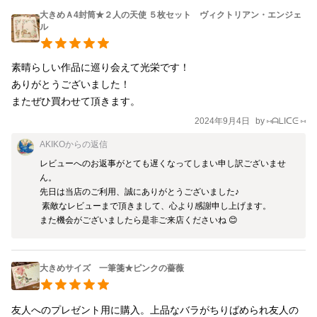
大きめＡ4封筒★２人の天使 ５枚セット ヴィクトリアン・エンジェ
ル
素晴らしい作品に巡り会えて光栄です！

ありがとうございました！

またぜひ買わせて頂きます。
2024年9月4日
by
⑅ᗩᒪIᑕᕮ ⑅
AKIKO
からの返信
レビューへのお返事がとても遅くなってしまい申し訳ございませ
ん。

先日は当店のご利用、誠にありがとうございました♪

 素敵なレビューまで頂きまして、心より感謝申し上げます。 

また機会がございましたら是非ご来店くださいね 😊
大きめサイズ 一筆箋★ピンクの薔薇
友人へのプレゼント用に購入。上品なバラがちりばめられ友人の