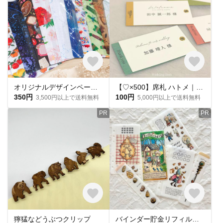
オリジナルデザインペーパーを使った、手づくり平袋★おすそわけ袋★4枚入★約A5サイズ
【♡×500】席札 ハトメ｜メッセージカード｜ウェディング席札
350円
100円
3,500円以上で送料無料
5,000円以上で送料無料
PR
PR
獰猛などうぶつクリップ
バインダー貯金リフィル 魔女のパン 4枚＋インデックス2枚付